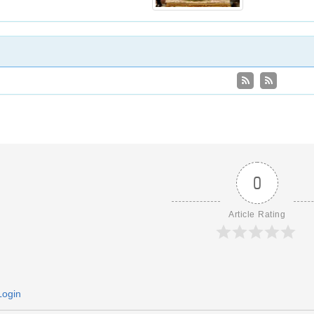
0
Article Rating
Login