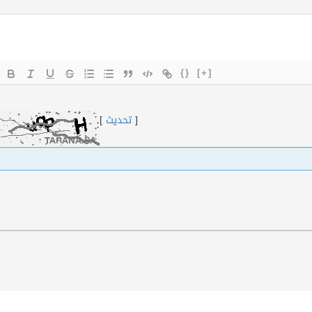
{}
[+]
[
تحديث
]