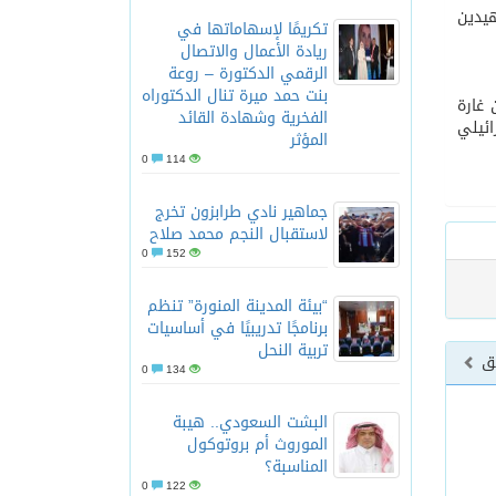
هيدين
تكريمًا لإسهاماتها في
ريادة الأعمال والاتصال
الرقمي الدكتورة – روعة
بنت حمد ميرة تنال الدكتوراه
 غارة
الفخرية وشهادة القائد
ائيلي
المؤثر
0
114
جماهير نادي طرابزون تخرج
لاستقبال النجم محمد صلاح
0
152
“بيئة المدينة المنورة” تنظم
برنامجًا تدريبيًا في أساسيات
تربية النحل
بق
0
134
البشت السعودي.. هيبة
الموروث أم بروتوكول
المناسبة؟
0
122