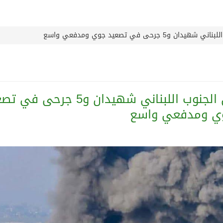
ج لاستقبال النجم محمد صلاح
رحى في تصعيد جوي ومدفعي واسع
سمو الشيخة فاطمة بنت مبارك لأمراض النساء والتوليد” في مستشف
درب نادي جدة
استمرار الغارات الإسرائيلية على الجنوب اللبناني شهيدان و5 ج
رسالة خطية من سمو الامير محمد بن سلمان
ي ومدفعي واسع
قريباً جداً”.. وإلا ستتعرض إيران لـ”ضربة قوية للغاية”
 الوعي الديني الصحيح يصوغ شخصيةً قياديةً متوازنةً تجمع بين ا
رية تدشين مركز هدى صالح مؤمنة لتنمية المهارات الخيرى
تقي نظيره السعودي على هامش الاجتماع الوزاري حول القدس في ع