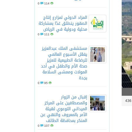
0
114
المزاد الدولي لمزارع إنتاج
الصقور ينطلق غدًا بمشاركة
محلية ودولية في الرياض
0
111
مستشفى الملك عبدالعزيز
يفعّل الأسبوع العالمي
للرضاعة الطبيعية لتعزيز
صحة الأم والطفل في أحد
المولات وممشى السلامة
بجدة
0
95
إقبال من الزوار
4
والمصطافين على المركز
الميداني التوعوي لهيئة
الأمر بالمعروف والنهي عن
المنكر بمحافظة الطائف
0
107