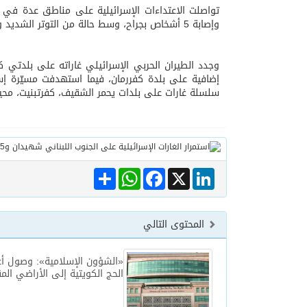
تواصلت الاعتداءات الإسرائيلية على مناطق عدة في ا
وإصابة 5 أشخاص بجراح، وسط حالة من التوتر الشديد والتحليق المكثف للطيران الحربي والمسيّر الإسرائيلي في الأجواء الجنوبية.
وجدد الطيران الحربي الإسرائيلي غاراته على بلدتي 
إضافية على بلدة كفررمان، فيما استهدفت مسيّرة إسر
سلسلة غارات على بلدات يحمر الشقيف، كفرتبنيت، محي
Share
WhatsApp
Facebook
LinkedIn
X
المحتوى التالي
«الشؤون الإسلامية»: وصول أع
الحج الكويتية إلى الأراضي ال