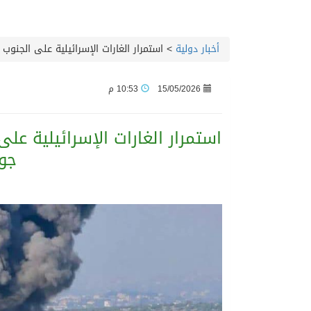
05/08/2026
جماهير نادي طرابزون تخر
أخبار دولية
>
استمرار الغارات الإسرائيلية على الجنوب اللبناني شهيدان و5 ج
05/08/2026
الاحتفال بافتتاح “جناح 
15/05/2026
10:53 م
05/08/2026
المدرب الكويتي – ماهر ي
05/08/2026
سمو امير الكويت يتسلم 
جو
05/08/2026
ترامب: مضيق هرمز سيُفتح “
05/08/2026
مفتى جمهورية مصر العربية
05/08/2026
من السعودية الى الاسكند
05/08/2026
وزير الخارجية المصري يل