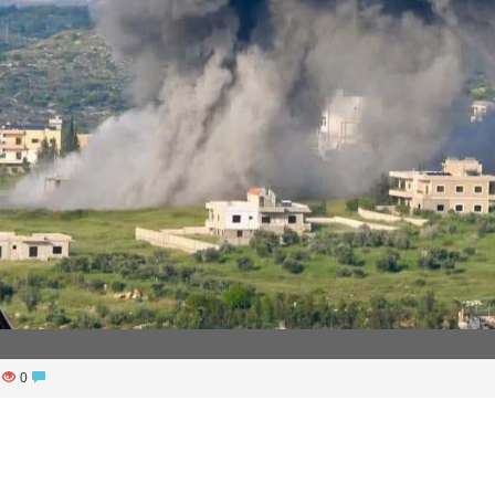
يشا
36
0