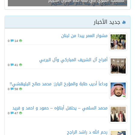
للمسجد النبوي في ليلة ختم القرآن الكريم
جديد الأخبار
مشوار العمر يبدا من لبنان
0
14
أفراح آل الشريف المباركي وآل البرعي
0
41
وداعاً أديب طابة والمؤرخ البارز: محمد صالح البليهشي!!
0
58
محمد السلمي – يحتفل أبناؤه – حمود و احمد و فريد
0
47
رحم الله د راشد الراجح