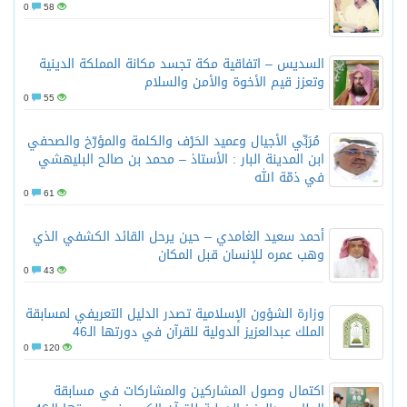
0
58
السديس – اتفاقية مكة تجسد مكانة المملكة الدينية
وتعزز قيم الأخوة والأمن والسلام
0
55
مُرَبِّي الأجيال وعميد الحَرْف والكلمة والمؤرّخ والصحفي
ابن المدينة البار : الأستاذ – محمد بن صالح البليهشي
في ذمّة الله
0
61
أحمد سعيد الغامدي – حين يرحل القائد الكشفي الذي
وهب عمره للإنسان قبل المكان
0
43
وزارة الشؤون الإسلامية تصدر الدليل التعريفي لمسابقة
الملك عبدالعزيز الدولية للقرآن في دورتها الـ46
0
120
اكتمال وصول المشاركين والمشاركات في مسابقة