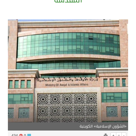
المقدسة
الرئيس عبد الفتاح السيسى يستقبل ملك البحرين
تشغيل قطاري 809 / 810 علي خط( شربين / قلين ) بكامل بجمهورية مصر العربيةجداولها خلال يومي 6 – 7 أغسطس الجاري
مركز الملك سلمان للإغاثة يضع حجر الأساس لمشروع بناء وإعادة تأهيل 13 مدرسة في محافظتي لحج والضالع
نادي سباقات الخيل يوقّع اتفاقية رعاية مع تطبيق ميدان
«الشؤون الإسلامية» الكويتية
434
0
+
=
-