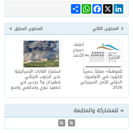
Share
WhatsApp
Facebook
LinkedIn
X
المحتوى التالي
المحتوى السابق
اعتماد
«صباح
الأحمد
للموهبة» ممثلاً حصرياً
استمرار الغارات الإسرائيلية
للكويت في الأولمبياد
على الجنوب اللبناني
الدولي للأمن السيبراني
شهيدان و5 جرحى في
2026
تصعيد جوي ومدفعي واسع
للمشاركة والمتابعة