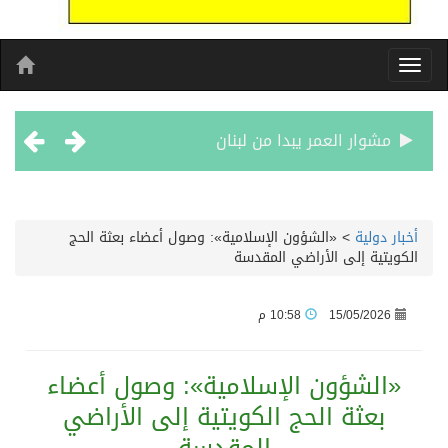
مشوار العمر يبدا من لبنان
الأحد المقبل.. “دورينا غير” يجمع نجوم الكرة السعودية وتقنيات التحليل المتقدم
أخبار دولية
>
«الشؤون الإسلامية»: وصول أعضاء بعثة الحج
الكويتية إلى الأراضي المقدسة
الكويت تدين وتستنكر اعتداءات ميليشيا الحوثي على منطقة نجران: انتهاك صارخ لسيادة السعودية وسلامة أراضيها
15/05/2026
10:58 م
بيان مشترك لقمة مكة المكرمة للدفاع المشترك بين المملكة العربية السعودية والجمهورية التركية وجمهورية باكستان الإسلامية
«الشؤون الإسلامية»: وصول أعضاء
الفيفا – يعتذر عن آلية إدارة مقترح الحقوق التجارية لكأس العالم ويؤكد مراجعة الإجراءات
بعثة الحج الكويتية إلى الأراضي
بدعم مغربي: مدرسة صيفية في القدس تمزج الحرف التقليدية بالذكاء الاصطناعي