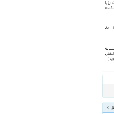
 رؤيا
نفسه
نائمة
نموية
الطفل
ب ).
بق