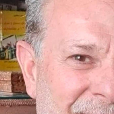
 الوعي الديني الصحيح يصوغ شخصيةً قياديةً متوازنةً تجمع بين ا