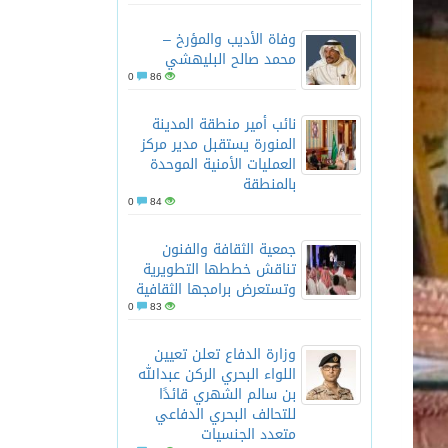
وفاة الأديب والمؤرخ –
لعلم والأخلاق والعمل
محمد صالح البليهشي
0
86
نائب أمير منطقة المدينة
المنورة يستقبل مدير مركز
العمليات الأمنية الموحدة
بالمنطقة
0
84
جمعية الثقافة والفنون
تناقش خططها التطويرية
وتستعرض برامجها الثقافية
0
83
وزارة الدفاع تعلن تعيين
اللواء البحري الركن عبدالله
بن سالم الشهري قائدًا
للتحالف البحري الدفاعي
متعدد الجنسيات