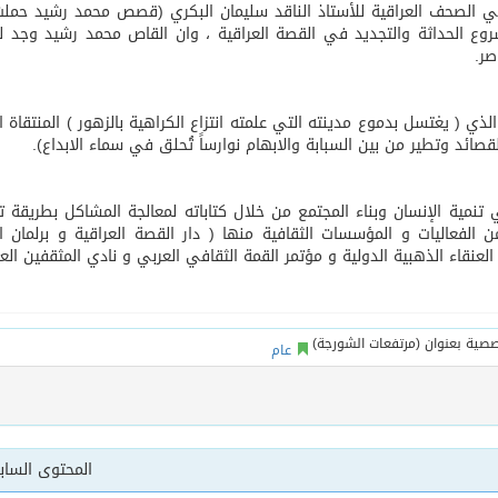
ي الصحف العراقية للأستاذ الناقد سليمان البكري (قصص محمد رشيد حملت
 الحداثة والتجديد في القصة العراقية ، وان القاص محمد رشيد وجد ل
صر.
ي ( يغتسل بدموع مدينته التي علمته انتزاع الكراهية بالزهور ) المنتقاة ال
ائد وتطير من بين السبابة والابهام نوارساً تُحلق في سماء الابداع).
ية الإنسان وبناء المجتمع من خلال كتاباته لمعالجة المشاكل بطريقة ت
لفعاليات و المؤسسات الثقافية منها ( دار القصة العراقية و برلمان 
العنقاء الذهبية الدولية و مؤتمر القمة الثقافي العربي و نادي المثقفين العر
عام
المحتوى السا