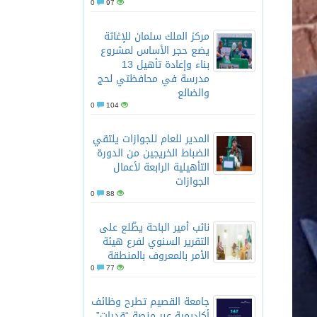
0
97
مركز الملك سلمان للإغاثة
يضع حجر الأساس لمشروع
بناء وإعادة تأهيل 13
مدرسة في محافظتي لحج
والضالع
0
104
المدير للعام للجوازات يلتقي
الضباط الخريجين من الدورة
التأهيلية الرابعة لأعمال
الجوازات
0
88
نائب أمير الباحة يطّلع على
التقرير السنوي لفرع هيئة
الأمر بالمعروف بالمنطقة
0
77
جامعة القصيم تطرح وظائف
أكاديمية عبر منصة “قدرات”