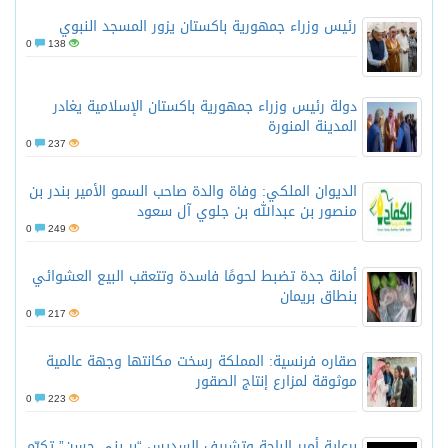
رئيس وزراء جمهورية باكستان يزور المسجد النبوي
0
138
دولة رئيس وزراء جمهورية باكستان الإسلامية يغادر
المدينة المنورة
0
237
الديوان الملكي: وفاة والدة صاحب السمو الأمير بندر بن
منصور بن عبدالله بن جلوي آل سعود
0
249
أمانة جدة تضبط لحومًا فاسدة وتتعقب البيع العشوائي
بنطاق بريمان
0
217
صقاره فرنسية: المملكة رسخت مكانتها وجهة عالمية
موثوقة لمزارع إنتاج الصقور
0
223
برعاية أمير الباحة وتشريف السديس “بر بني حسن” تكرّم