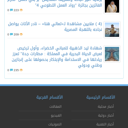
الفائزين بجائزة “رواد العمل التطوعي 4”
0
223
(4 ) ملايين مشاهدة لـ«تعالي هنا» – نادر الأتات يواصل
نجاحه باللهجة المصرية
0
209
شهادة ليد الذهبية للمباني الخضراء، وأول ترخيص
لعرض الحياة البحرية في المملكة : مطارات جدة” تعزز
ريادتها في الاستدامة والإبتكار بحصولها على إنجازين
وطني ودولي
0
235
الأقسام الرئيسية
الأقسام الفرعية
أخبار محلية
المقالات
أخبار دولية
الفيديو
أخبار التقنية
الصوتيات