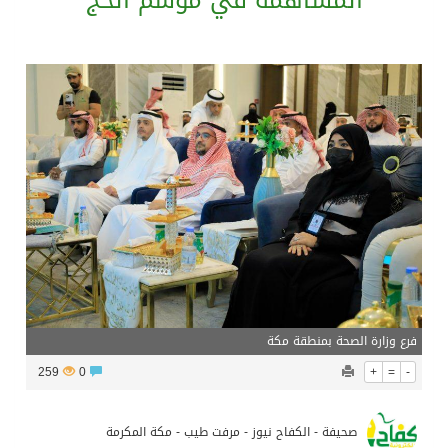
المساهمة في موسم الحج
الفيفا – يعتذر عن آلية إدارة مقترح الحقوق التجارية لكأس العالم ويؤكد مراجعة الإجراءات
بدعم مغربي: مدرسة صيفية في القدس تمزج الحرف التقليدية بالذكاء الاصطناعي
الرئيس عبد الفتاح السيسى يستقبل ملك البحرين
تشغيل قطاري 809 / 810 علي خط( شربين / قلين ) بكامل بجمهورية مصر العربيةجداولها خلال يومي 6 – 7 أغسطس الجاري
فرع وزارة الصحة بمنطقة مكة
259
0
+
=
-
صحيفة - الكفاح نيوز - مرفت طيب - مكة المكرمة