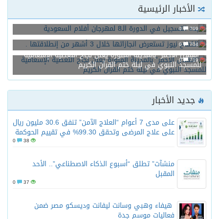
الأخبار الرئيسية
بدء التسجيل في الدورة الـ8 لمهرجان أفلام السعودية
0
709
الكفاح نيوز تستعرض انجازاتها خلال 3 أشهر من إنطلاقتها .
0
704
“الهلال الأحمر” بالمدينة المنورة يعلن نجاح التغطية الإسعافية
0
719
للمسجد النبوي في ليلة ختم القرآن الكريم
جديد الأخبار
على مدى 7 أعوام “العلاج الآمن” تنفق 30.6 مليون ريال
على علاج المرضى وتحقق 99.30% في تقييم الحوكمة
0
38
منشآت” تطلق “أسبوع الذكاء الاصطناعي”.. الأحد
المقبل
0
37
هيفاء وهبي وسانت ليفانت وديسكو مصر ضمن
فعاليات موسم جدة