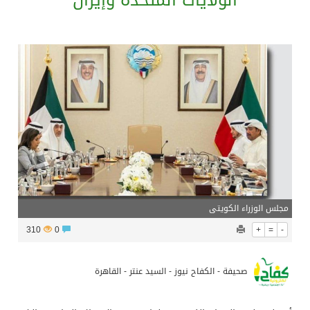
الولايات المتحدة وإيران
بين البحر والترفيه والثقافة والتسوق صيف جدة.. شواطئ رائعة وأنشطة متنوعة ووجهات تناسب كل الأذواق
جماهير نادي طرابزون تخرج لاستقبال النجم محمد صلاح
الاحتفال بافتتاح “جناح سمو الشيخة فاطمة بنت مبارك لأمراض النساء والتوليد” في مستشفى المقاصد
المدرب الكويتي – ماهر يدرب نادي جدة
مجلس الوزراء الكويتى
310
0
+
=
-
صحيفة - الكفاح نيوز - السيد عنتر - القاهرة