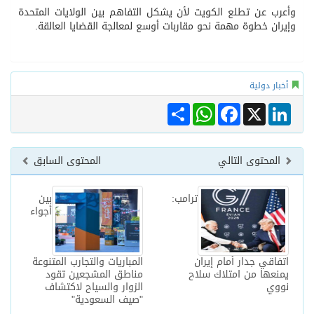
وأعرب عن تطلع الكويت لأن يشكل التفاهم بين الولايات المتحدة
وإيران خطوة مهمة نحو مقاربات أوسع لمعالجة القضايا العالقة.
أخبار دولية
Share
WhatsApp
Facebook
LinkedIn
X
المحتوى التالي
المحتوى السابق
ترامب:
بين
أجواء
اتفاقي جدار أمام إيران
المباريات والتجارب المتنوعة
يمنعها من امتلاك سلاح
مناطق المشجعين تقود
نووي
الزوار والسياح لاكتشاف
"صيف السعودية"