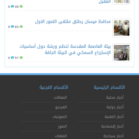
المقبل
0
49
محافظ ميسان يطلق ملتقى التمور الاول
0
63
بيئة العاصمة المقدسة تنظم ورشة حول أساسيات
الإستزراع السمكي في البيئة الجافة
0
57
الأقسام الرئيسية
الأقسام الفرعية
أخبار محلية
المقالات
أخبار دولية
الفيديو
أخبار التقنية
الصوتيات
أخبار إقتصادية
الصور
أخبار سياحية
الملفات