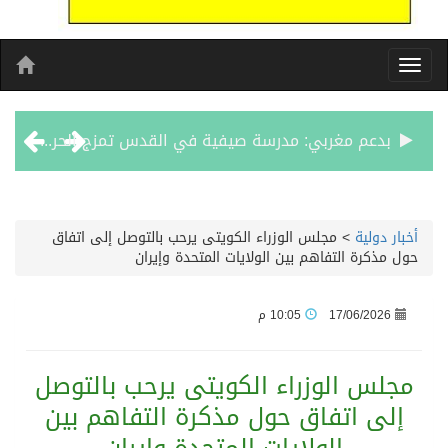
بدعم مغربي: مدرسة صيفية في القدس تمزج الحرف التقليدية بالذكاء الاصطناعي
الرئيس عبد الفتاح السيسى يستقبل ملك البحرين
أخبار دولية
>
مجلس الوزراء الكويتى يرحب بالتوصل إلى اتفاق
حول مذكرة التفاهم بين الولايات المتحدة وإيران
تشغيل قطاري 809 / 810 علي خط( شربين / قلين ) بكامل بجمهورية مصر العربيةجداولها خلال يومي 6 – 7 أغسطس الجاري
17/06/2026
10:05 م
مركز الملك سلمان للإغاثة يضع حجر الأساس لمشروع بناء وإعادة تأهيل 13 مدرسة في محافظتي لحج والضالع
مجلس الوزراء الكويتى يرحب بالتوصل
نادي سباقات الخيل يوقّع اتفاقية رعاية مع تطبيق ميدان
إلى اتفاق حول مذكرة التفاهم بين
الهولندي مارينو بوستش يخلف يايسله في تدريب الاهلي