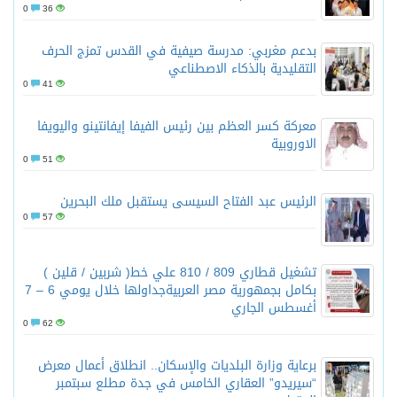
0
36
بدعم مغربي: مدرسة صيفية في القدس تمزج الحرف
التقليدية بالذكاء الاصطناعي
0
41
معركة كسر العظم بين رئيس الفيفا إيفانتينو واليويفا
الاوروبية
0
51
الرئيس عبد الفتاح السيسى يستقبل ملك البحرين
0
57
تشغيل قطاري 809 / 810 علي خط( شربين / قلين )
بكامل بجمهورية مصر العربيةجداولها خلال يومي 6 – 7
أغسطس الجاري
0
62
برعاية وزارة البلديات والإسكان.. انطلاق أعمال معرض
“سيريدو” العقاري الخامس في جدة مطلع سبتمبر