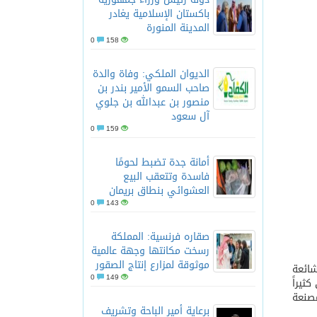
باكستان الإسلامية يغادر
المدينة المنورة
0
158
الديوان الملكي: وفاة والدة
صاحب السمو الأمير بندر بن
منصور بن عبدالله بن جلوي
آل سعود
0
159
أمانة جدة تضبط لحومًا
فاسدة وتتعقب البيع
العشوائي بنطاق بريمان
0
143
صقاره فرنسية: المملكة
رسخت مكانتها وجهة عالمية
موثوقة لمزارع إنتاج الصقور
شائعة
0
149
ثيراً
صنعة
برعاية أمير الباحة وتشريف