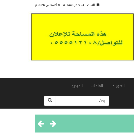
السبت , 24 صفر 1448 هـ ,
8 أغسطس 2026 م
الصور
الملفات
الفيديو