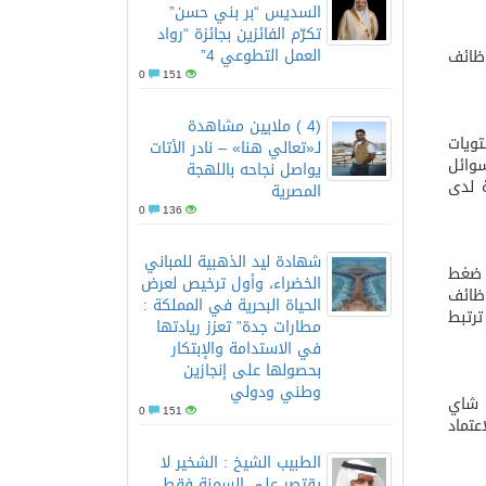
السديس “بر بني حسن”
تكرّم الفائزين بجائزة “رواد
العمل التطوعي 4”
وظائف
0
151
(4 ) ملايين مشاهدة
تويات
لـ«تعالي هنا» – نادر الأتات
سوائل
يواصل نجاحه باللهجة
ة لدى
المصرية
0
136
شهادة ليد الذهبية للمباني
ع ضغط
الخضراء، وأول ترخيص لعرض
وظائف
الحياة البحرية في المملكة :
ترتبط
مطارات جدة” تعزز ريادتها
في الاستدامة والإبتكار
بحصولها على إنجازين
وطني ودولي
ة شاي
0
151
عتماد
الطبيب الشيخ : الشخير لا
يقتصر على السمنة فقط