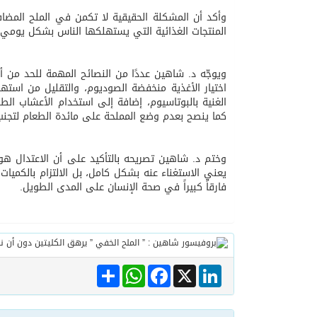
وأكد أن المشكلة الحقيقية لا تكمن في الملح المض
المنتجات الغذائية التي يستهلكها الناس بشكل يومي د
ويوجّه د. شاهين عددًا من النصائح المهمة للحد من أض
اختيار الأغذية منخفضة الصوديوم، والتقليل من استهل
الغنية بالبوتاسيوم، إضافة إلى استخدام الأعشاب الطب
كما ينصح بعدم وضع المملحة على مائدة الطعام لتجنب
وختم د. شاهين تصريحه بالتأكيد على أن الاعتدال ه
يعني الاستغناء عنه بشكل كامل، بل الالتزام بالكميات 
فارقاً كبيراً في صحة الإنسان على المدى الطويل.
Share
WhatsApp
Facebook
LinkedIn
X