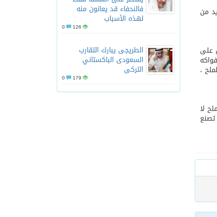
فالنحفاء قد يعانون منه
يد من
لهذه الأسباب
0
126
الطريجى يبارك التقارب
ص على
السعودى الباكستاني
فواكه
التركى
ملح ،
0
179
لح لا
 تصنع