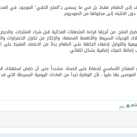
اف إلى الطعام فقط، بل في ما يسمى بـ”الملح الخفي” الموجود في العد
ون الانتباه إلى محتواها من الصوديوم.
رار الملح، من أبرزها قراءة الملصقات الغذائية قبل شراء المنتجات، والحر
اك الوجبات السريعة والأطعمة المصنعة، والإكثار من تناول الخضراوات وال
يعية والتوابل لإضفاء النكهة على الطعام بدلاً من الاعتماد المفرط على ال
 إضافة كميات إضافية بشكل تلقائي.
و المفتاح الأساسي للحفاظ على الصحة، مشدداً على أن خفض استهلاك الم
الموصى بها طبياً ، لأن الوقاية تبدأ من العادات اليومية البسيطة التي قد
عام