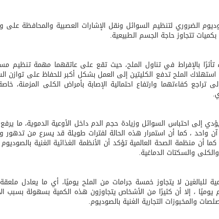
وديوم الضروري لتنظيم السوائل ونقل الإشارات العصبية والمحافظة على 
كميات تتجاوز حاجة الجسم الطبيعية.
 تأثرًا بالإفراط في تناول الملح، حيث تقع على عاتقهما مهمة تنظيم مس
 استهلاك الملح تدفع الكليتين إلى العمل بشكل أكبر للحفاظ على توازن ال
 تراجع كفاءتهما وارتفاع احتمالية الإصابة بأمراض الكلى المزمنة، خاص
.
دي إلى احتباس السوائل وزيادة حجم الدم داخل الأوعية الدموية، ما يرف
آن واحد ، كما أن استمرار هذه الحالة لفترات طويلة قد يسرع من تدهور 
 أن منظمة الصحة العالمية تؤكد أن الأنظمة الغذائية الغنية بالصوديوم 
والكلى والسكتات الدماغية.
ة للبالغين لا يتجاوز خمسة جرامات من الملح يوميًا، أي ما يعادل ملعق
 يوميًا ، إلا أن كثيرًا من الأشخاص يتجاوزون هذه الكمية بسهولة بسبب الا
صات والمخبوزات التجارية الغنية بالصوديوم.