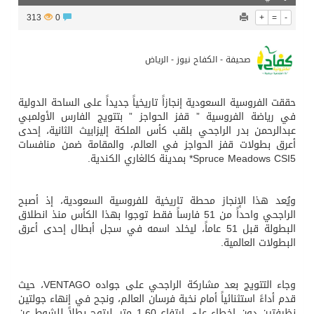
313
0
+
=
-
صحيفة - الكفاح نيوز - الرياض
حققت الفروسية السعودية إنجازاً تاريخياً جديداً على الساحة الدولية
في رياضة الفروسية ” قفز الحواجز ” بتتويج الفارس الأولمبي
عبدالرحمن بدر الراجحي بلقب كأس الملكة إليزابيث الثانية، إحدى
أعرق بطولات قفز الحواجز في العالم، والمقامة ضمن منافسات
Spruce Meadows CSI5* بمدينة كالغاري الكندية.
ويُعد هذا الإنجاز محطة تاريخية للفروسية السعودية، إذ أصبح
الراجحي واحداً من 51 فارساً فقط توجوا بهذا الكأس منذ انطلاق
البطولة قبل 51 عاماً، ليخلد اسمه في سجل أبطال إحدى أعرق
البطولات العالمية.
وجاء التتويج بعد مشاركة الراجحي على جواده VENTAGO، حيث
قدم أداءً استثنائياً أمام نخبة فرسان العالم، ونجح في إنهاء جولتين
نظيفتين دون اخطاء على ارتفاع 1.60 متر، ليتوج بطلاً للشوط عن