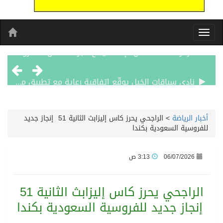
نادي سباقات الخيل يوقّع اتفاقية رعاية مع تطبيق ميدان
الهولندي مارينو بوستش يخلف يايسله في تدريب الاهلي
أخبار الرياضة
>
الراجحي يحرز كاس إليزابث الثانية 51 إنجاز جديد
للفروسية السعودية بكندا
بين البحر والترفيه والثقافة والتسوق صيف جدة.. شواطئ رائعة وأنشطة متنوعة ووجهات تناسب كل الأذواق
06/07/2026
3:13 ص
جماهير نادي طرابزون تخرج لاستقبال النجم محمد صلاح
الراجحي يحرز كاس إليزابث الثانية 51
الاحتفال بافتتاح “جناح سمو الشيخة فاطمة بنت مبارك لأمراض النساء والتوليد” في مستشفى المقاصد
إنجاز جديد للفروسية السعودية بكندا
المدرب الكويتي – ماهر يدرب نادي جدة