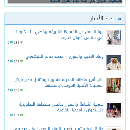
جديد الأخبار
ورشتا عمل عن الكسوة الشريفة وخطي النسخ والثلث
في ملتقى “عرش الحرف”
0
138
وفاة الأديب والمؤرخ – محمد صالح البليهشي
0
153
نائب أمير منطقة المدينة المنورة يستقبل مدير مركز
العمليات الأمنية الموحدة بالمنطقة
0
141
جمعية الثقافة والفنون تناقش خططها التطويرية
وتستعرض برامجها الثقافية
0
139
وزارة الدفاع تعلن تعيين اللواء البحري الركن عبدالله بن