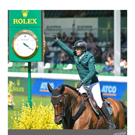
سمو امير الكويت يتسلم رسالة خطية من سمو الامير محمد بن سلمان
ترامب: مضيق هرمز سيُفتح “قريباً جداً”.. وإلا ستتعرض إيران لـ”ضربة قوية للغاية”
مفتى جمهورية مصر العربية الوعي الديني الصحيح يصوغ شخصيةً قياديةً متوازنةً تجمع بين العلم والأخلاق والعمل
مركز الملك سلمان للإغاثة يضع حجر الأساس لمشروع بناء وإعادة تأهيل 13 مدرسة في محافظتي لحج والضالع
الراجحي