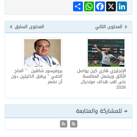
Share
WhatsApp
Facebook
LinkedIn
X
المحتوى التالي
المحتوى السابق
الإنجليزي هاري كين يواصل
بروفيسور شاهين : " الملح
التألق ويشعل المنافسة
الخفي " يرهق الكليتين دون
على لقب هداف مونديال
أن نشعر
2026
للمشاركة والمتابعة