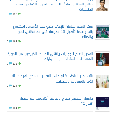
سالم الشهري قائدًا للتحالف البحري الدفاعي متعدد
الجنسيات
0
157
مركز الملك سلمان للإغاثة يضع حجر الأساس لمشروع
بناء وإعادة تأهيل 13 مدرسة في محافظتي لحج
والضالع
0
163
المدير للعام للجوازات يلتقي الضباط الخريجين من الدورة
التأهيلية الرابعة لأعمال الجوازات
0
131
نائب أمير الباحة يطّلع على التقرير السنوي لفرع هيئة
الأمر بالمعروف بالمنطقة
0
124
جامعة القصيم تطرح وظائف أكاديمية عبر منصة
“قدرات”
0
134