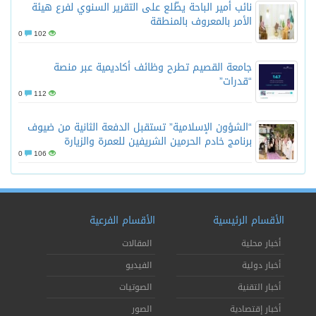
نائب أمير الباحة يطّلع على التقرير السنوي لفرع هيئة
الأمر بالمعروف بالمنطقة
0
102
جامعة القصيم تطرح وظائف أكاديمية عبر منصة
“قدرات”
0
112
“الشؤون الإسلامية” تستقبل الدفعة الثانية من ضيوف
برنامج خادم الحرمين الشريفين للعمرة والزيارة
0
106
الأقسام الرئيسية
الأقسام الفرعية
أخبار محلية
المقالات
أخبار دولية
الفيديو
أخبار التقنية
الصوتيات
أخبار إقتصادية
الصور