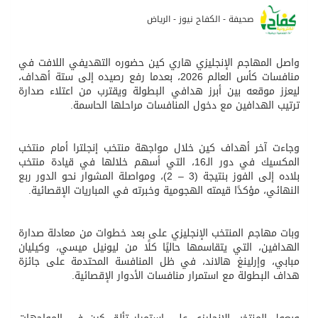
صحيفة - الكفاح نيوز - الرياض
واصل المهاجم الإنجليزي هاري كين حضوره التهديفي اللافت في
منافسات كأس العالم 2026، بعدما رفع رصيده إلى ستة أهداف،
ليعزز موقعه بين أبرز هدافي البطولة ويقترب من اعتلاء صدارة
ترتيب الهدافين مع دخول المنافسات مراحلها الحاسمة.
وجاءت آخر أهداف كين خلال مواجهة منتخب إنجلترا أمام منتخب
المكسيك في دور الـ16، التي أسهم خلالها في قيادة منتخب
بلاده إلى الفوز بنتيجة (3 – 2)، ومواصلة المشوار نحو الدور ربع
النهائي، مؤكدًا قيمته الهجومية وخبرته في المباريات الإقصائية.
وبات مهاجم المنتخب الإنجليزي على بعد خطوات من معادلة صدارة
الهدافين، التي يتقاسمها حاليًا كلًا من ليونيل ميسي، وكيليان
مبابي، وإرلينغ هالاند، في ظل المنافسة المحتدمة على جائزة
هداف البطولة مع استمرار منافسات الأدوار الإقصائية.