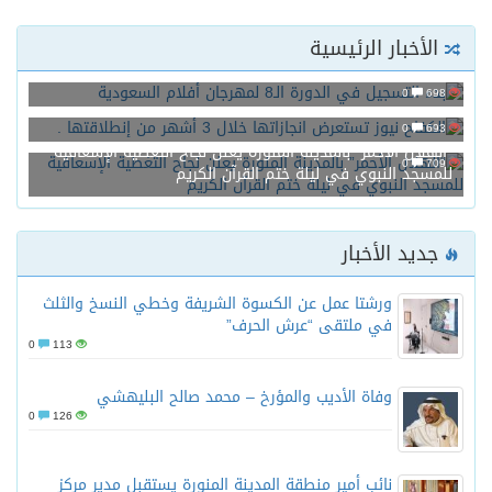
الأخبار الرئيسية
بدء التسجيل في الدورة الـ8 لمهرجان أفلام السعودية
0
698
الكفاح نيوز تستعرض انجازاتها خلال 3 أشهر من إنطلاقتها .
0
693
“الهلال الأحمر” بالمدينة المنورة يعلن نجاح التغطية الإسعافية
0
709
للمسجد النبوي في ليلة ختم القرآن الكريم
جديد الأخبار
ورشتا عمل عن الكسوة الشريفة وخطي النسخ والثلث
في ملتقى “عرش الحرف”
0
113
وفاة الأديب والمؤرخ – محمد صالح البليهشي
0
126
نائب أمير منطقة المدينة المنورة يستقبل مدير مركز