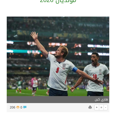
مونديال 2026
مفتى جمهورية مصر العربية الوعي الديني الصحيح يصوغ شخصيةً قياديةً متوازنةً تجمع بين العلم والأخلاق والعمل
مركز الملك سلمان للإغاثة يضع حجر الأساس لمشروع بناء وإعادة تأهيل 13 مدرسة في محافظتي لحج والضالع
نادي سباقات الخيل يوقّع اتفاقية رعاية مع تطبيق ميدان
الهولندي مارينو بوستش يخلف يايسله في تدريب الاهلي
هاري كين
206
0
+
=
-