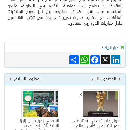
ويعول المنتخب الإنجليزي على استمرار تألق كين في المواجهات
المقبلة، إذ يطمح إلى مواصلة التقدم في البطولة، وتبدو
المنافسة على لقب الهداف مفتوحة بين أبرز نجوم المنتخبات
المتأهلة، مع إمكانية حدوث تغييرات جديدة في ترتيب الهدافين
خلال مباريات الدور ربع النهائي.
أخبار الرياضة
Share
WhatsApp
Facebook
LinkedIn
X
المحتوى التالي
المحتوى السابق
3
مواجهات تُسدل الستار على
الراجحي يحرز كاس إليزابث
دور الـ16 في كأس العالم
الثانية 51 إنجاز جديد