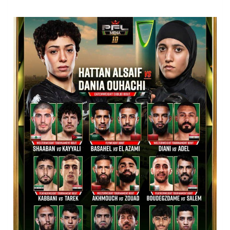
تشغيل قطاري 809 / 810 علي خط( شربين / قلين ) بكامل بجمهورية مصر العربيةجداولها خلال يومي 6 – 7 أغسطس الجاري
مركز الملك سلمان للإغاثة يضع حجر الأساس لمشروع بناء وإعادة تأهيل 13 مدرسة في محافظتي لحج والضالع
نادي سباقات الخيل يوقّع اتفاقية رعاية مع تطبيق ميدان
الهولندي مارينو بوستش يخلف يايسله في تدريب الاهلي