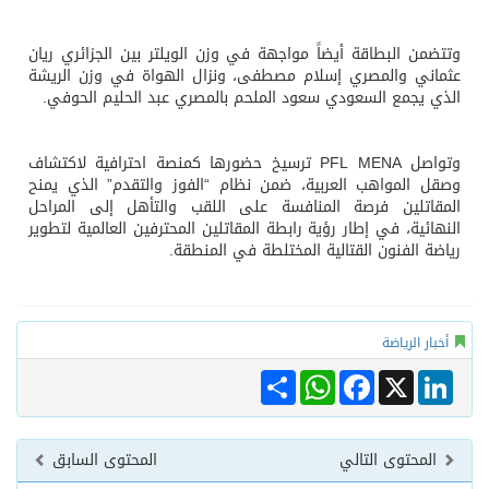
وتتضمن البطاقة أيضاً مواجهة في وزن الويلتر بين الجزائري ريان
عثماني والمصري إسلام مصطفى، ونزال الهواة في وزن الريشة
الذي يجمع السعودي سعود الملحم بالمصري عبد الحليم الحوفي.
وتواصل PFL MENA ترسيخ حضورها كمنصة احترافية لاكتشاف
وصقل المواهب العربية، ضمن نظام “الفوز والتقدم” الذي يمنح
المقاتلين فرصة المنافسة على اللقب والتأهل إلى المراحل
النهائية، في إطار رؤية رابطة المقاتلين المحترفين العالمية لتطوير
رياضة الفنون القتالية المختلطة في المنطقة.
أخبار الرياضة
Share
WhatsApp
Facebook
LinkedIn
X
المحتوى التالي
المحتوى السابق