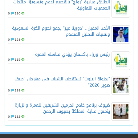
انطلاق مبادرة “رواج” بالقصيم لدعم وتسويق منتجات
الجمعيات التعاونية
0
130
الأحد المقبل.. “دورينا غير” يجمع نجوم الكرة السعودية
وتقنيات التحليل المتقدم
0
128
رئيس وزراء باكستان يؤدي مناسك العمرة
0
115
“بطولة البلوت” تستقطب الشباب في مهرجان “صيف
صوير 2026”
0
138
ضيوف برنامج خادم الحرمين الشريفين للعمرة والزيارة
يثمنون عناية المملكة بضيوف الرحمن
0
132