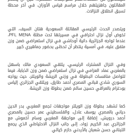
المقاتلون جاهزيتهم خلال مراسم قياس الأوزان، في آخر محطة
تسبق انطلاق النزالات.
ويتصدر الحدث الرئيسي المقاتلة السعودية هتان السيف، التي
تخوض أول نزال احترافي في مسيرتها تحت مظلة PFL MENA،
عندما تواجه الجزائرية دانية أوحاشي في نزال استعراضي ضمن وزن
متفق عليه، في أمسية ينتظر أن تحظى بحضور جماهيري كبير.
وفي النزال المشترك الرئيسي، يلتقي السعودي مالك باسهل
بالمغربي عماد العزامي في نزال استعراضي ضمن وزن الذبابة، فيما
تتواصل منافسات البطولة في وزني الريشة والويلتر، حيث يواجه
السوري شادي قباني المصري أحمد طارق، ويلتقي الجزائري إلياس
بودغزام بالعراقي حسين سالم ضمن بطولة وزن الريشة.
كما تشهد بطولة وزن الويلتر مواجهات تجمع المغربي بدر الدين
دياني بالمصري يوسف عادل، والفلسطيني عمر حسين بالمصري
أحمد درويش، إضافة إلى مواجهة المغربي وسام أخموش مع
الجزائري عبد الكريم زواد، إلى جانب النزال الاحتياطي الذي يجمع
اللبناني حسن شعبان بالأردني حازم كيالي.