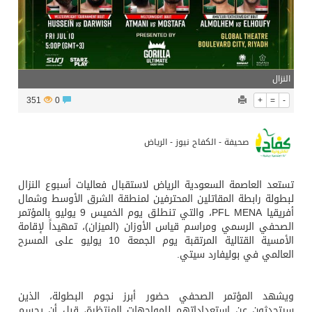
النزال
351
0
+
=
-
صحيفة - الكفاح نيوز - الرياض
تستعد العاصمة السعودية الرياض لاستقبال فعاليات أسبوع النزال
لبطولة رابطة المقاتلين المحترفين لمنطقة الشرق الأوسط وشمال
أفريقيا PFL MENA، والتي تنطلق يوم الخميس 9 يوليو بالمؤتمر
الصحفي الرسمي ومراسم قياس الأوزان (الميزان)، تمهيداً لإقامة
الأمسية القتالية المرتقبة يوم الجمعة 10 يوليو على المسرح
العالمي في بوليفارد سيتي.
ويشهد المؤتمر الصحفي حضور أبرز نجوم البطولة، الذين
سيتحدثون عن استعداداتهم للمواجهات المنتظرة، قبل أن يحسم