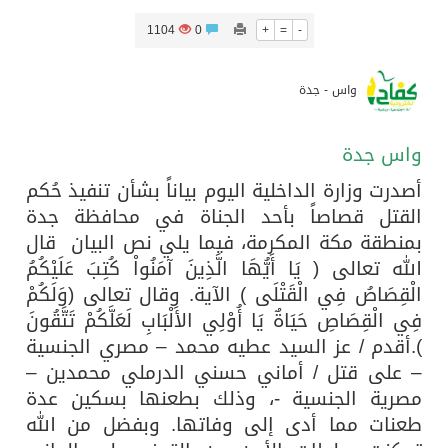
1104
0
+
=
-
بدعم مغربي: مدرسة صيفية في القدس تمزج الحرف التقليدية بالذكاء الاصطناعي
واس - جدة
الرئيس عبد الفتاح السيسى يستقبل ملك البحرين
واس جدة
تشغيل قطاري 809 / 810 علي خط( شربين / قلين ) بكامل بجمهورية مصر العربيةجداولها خلال يومي 6 – 7 أغسطس الجاري
أصدرت وزارة الداخلية اليوم بياناً بشأن تنفيذ حُكم
القتل قصاصاً بأحد الجناة في محافظة جدة
مركز الملك سلمان للإغاثة يضع حجر الأساس لمشروع بناء وإعادة تأهيل 13 مدرسة في محافظتي لحج والضالع
بمنطقة مكة المكرمة، فيما يلي نص البيان قال
الله تعالى ( يَا أَيُّهَا الَّذِينَ آمَنُواْ كُتِبَ عَلَيْكُمُ
الْقِصَاصُ فِي الْقَتْلَى ) الآية. وقال تعالى (وَلَكُمْ
فِي الْقِصَاصِ حَيَاةٌ يَا أُوْلِي الأَلْبَابِ لَعَلَّكُمْ تَتَّقُونَ
).أقدم / عز السيد عطيه محمد – مصري الجنسية
– على قتل / أماني حسني الدرملي محمدين –
مصرية الجنسية -، وذلك بطعنها بسكين عدة
طعنات مما أدى إلى وفاتها. وبفضل من الله