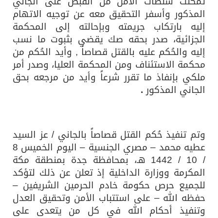
تمكنت سلطات الأمن من القبض على الجاني
المذكور وأسفر التحقيق معه عن توجيه الاتهام
إليه بارتكاب جريمته وبإحالته إلى المحكمة
الجزائية، صدر بحقه صك يقضي بثبوت ما نسب
إليه والحُكم عليه بالقتل قصاصاً , وأيد الحُكم من
محكمة الاستئناف ومن المحكمة العليا، وصدر أمر
ملكي بإنفاذ ما تقرر شرعاً وأيد من مرجعه بحق
الجاني المذكور
.
وتم تنفيذ حُكم القتل قصاصاً بالجاني / عز السيد
عطيه محمد – مصري الجنسية – اليوم الخميس 8
/ 10 / 1442 هـ، بمحافظة جدة بمنطقة مكة
المكرمة ووزارة الداخلية إذ تعلن عن ذلك لتؤكد
للجميع حرص حكومة خادم الحرمين الشريفين –
حفظه الله – على استتباب الأمن وتحقيق العدل
وتنفيذ أحكام الله في كل من يتعدى على