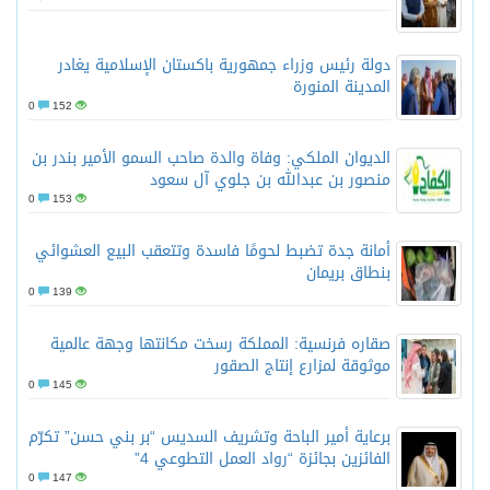
دولة رئيس وزراء جمهورية باكستان الإسلامية يغادر
المدينة المنورة
0
152
الديوان الملكي: وفاة والدة صاحب السمو الأمير بندر بن
منصور بن عبدالله بن جلوي آل سعود
0
153
أمانة جدة تضبط لحومًا فاسدة وتتعقب البيع العشوائي
بنطاق بريمان
0
139
صقاره فرنسية: المملكة رسخت مكانتها وجهة عالمية
موثوقة لمزارع إنتاج الصقور
0
145
برعاية أمير الباحة وتشريف السديس “بر بني حسن” تكرّم
الفائزين بجائزة “رواد العمل التطوعي 4”
0
147