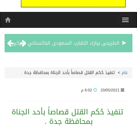
الطريجى يبارك التقارب السعودى الباكستاني التركى
مشوار العمر يبدا من لبنان
عام
>
تنفيذ حُكم القتل قصاصاً بأحد الجناة بمحافظة جدة .
الأحد المقبل.. “دورينا غير” يجمع نجوم الكرة السعودية وتقنيات التحليل المتقدم
20/05/2021
6:02 م
الكويت تدين وتستنكر اعتداءات ميليشيا الحوثي على منطقة نجران: انتهاك صارخ لسيادة السعودية وسلامة أراضيها
تنفيذ حُكم القتل قصاصاً بأحد الجناة
بيان مشترك لقمة مكة المكرمة للدفاع المشترك بين المملكة العربية السعودية والجمهورية التركية وجمهورية باكستان الإسلامية
بمحافظة جدة .
الفيفا – يعتذر عن آلية إدارة مقترح الحقوق التجارية لكأس العالم ويؤكد مراجعة الإجراءات