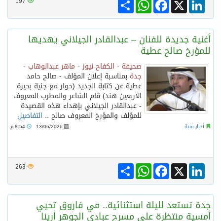
Share
WhatsApp
Facebook
LinkedIn
X
197
أغنية جديدة للفنان – عبدالقادر الجيلاني يهديها
للمؤرخ صالح عطية
صحيفة - الكفاح نيوز - ماهر عبدالوهاب -
جدة
بمناسبة إعلان المؤلف - صالح حامد
عطية عن كتابة الجديد (حوار مع جنية بحيرة
الأربعين هند) قام الشاعر والمطرب المعروف
- عبدالقادر الجيلاني بإهداء هذه القصيدة
للمؤلف والمؤرخ المعروف صالح ..
التفاصيل
أخبار فنية
13/06/2026
8:54 م
Share
WhatsApp
Facebook
LinkedIn
X
263
جدة تستعد لليلة استثنائية.. مي فاروق تحيي
أمسية منتظرة على مسرح عبادي الجوهر أرينا