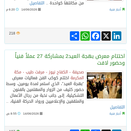
من مكانتها كواحدة ..
التفاصيل
أخبار فنية
14/06/2026
6:20 م
Share
WhatsApp
Facebook
LinkedIn
X
218
اختتام معرض بهجة العيد2 بمشاركة 27 عملاً فنياً
وحضور لافت
صحيفة - الكفاح نيوز - مرفت طيب - مكة
المكرمة
اختتم كوكب الفن فعاليات معرض
“بهجة العيد”، الذي استمر لمدة يومين، وسط
حضور كثيف من الزوار والمهتمين بالفنون
التشكيلية، إلى جانب نخبة من رجال الأعمال
والمثقفين والإعلاميين ورواد الحركة الفنية، ..
التفاصيل
أخبار فنية
14/06/2026
8:55 ص