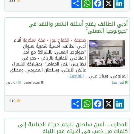
Share
WhatsApp
Facebook
LinkedIn
X
283
أدبي الطائف يفتح أسئلة الشعر والنقد في
“جيولوجيا المعنى”
صحيفة - الكفاح نيوز - مكة المكرمة
أقام
أدبي الطائف، أمسيةً شعريةً بعنوان
"جيولوجيا المعنى: بالشراكة مع أحد
المقاهي الثقافية بالرياض - حفر في
تضاريس النص المعاصر"، بمشاركة الشعراء
عائض الثبيتي، وسلطان العصيمي، ومطلق
المرزوقي، ويبات علي ..
التفاصيل
أخبار فنية
03/06/2026
9:07 ص
Share
WhatsApp
Facebook
LinkedIn
X
219
المطرب – أمين سلطان يترجم خبرته الحياتية إلى
كلمات من ذهب في أغنيته قمر الليلة