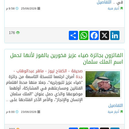
في ..
التفاصيل
أخبار فنية
25/06/2026
9:58 م
Share
WhatsApp
Facebook
LinkedIn
X
176
الفائزون بجائزة ضياء عزيز فخورين بالفوز لأنها تحمل
اسم الملك سلمان
صحيفة - الكفاح نيوز - ماهر عبدالوهاب -
جدة
أمران اجتمعا للنسخة التاسعة من جائزة
"ضياء عزيز للبورتريه"، جعلا منها محط اهتمام
الفنانين ومسارعتهم في المشاركة، أولهما
موضوعها والذي حمل عنوان "الملك سلمان
الإنسان والإنجاز"، والأمر الآخر انفتاحها على ..
التفاصيل
أخبار فنية
23/06/2026
6:00 م