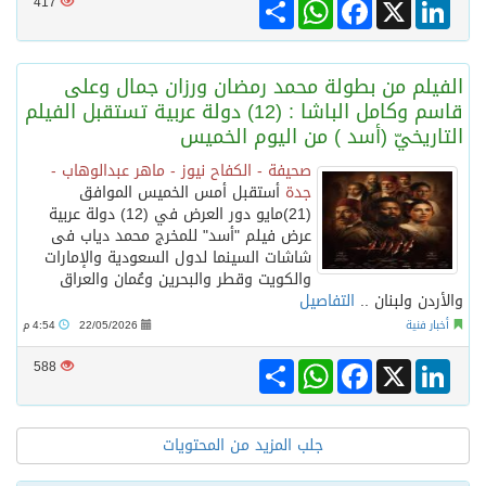
Share
WhatsApp
Facebook
LinkedIn
X
417
الفيلم من بطولة محمد رمضان ورزان جمال وعلى
قاسم وكامل الباشا : (12) دولة عربية تستقبل الفيلم
التاريخيّ (أسد ) من اليوم الخميس
صحيفة - الكفاح نيوز - ماهر عبدالوهاب -
جدة
أستقبل أمس الخميس الموافق
(21)مايو دور العرض في (12) دولة عربية
عرض فيلم "أسد" للمخرج محمد دياب فى
شاشات السينما لدول السعودية والإمارات
والكويت وقطر والبحرين وعُمان والعراق
والأردن ولبنان ..
التفاصيل
أخبار فنية
22/05/2026
4:54 م
Share
WhatsApp
Facebook
LinkedIn
X
588
جلب المزيد من المحتويات