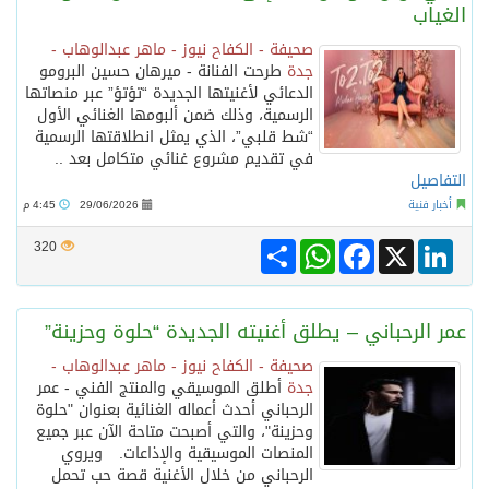
الغياب
صحيفة - الكفاح نيوز - ماهر عبدالوهاب -
نادي سباقات الخيل يوقّع اتفاقية رعاية مع تطبيق ميدان
جدة
طرحت الفنانة - ميرهان حسين البرومو
الدعائي لأغنيتها الجديدة “تؤتؤ” عبر منصاتها
الرسمية، وذلك ضمن ألبومها الغنائي الأول
الهولندي مارينو بوستش يخلف يايسله في تدريب الاهلي
“شط قلبي”، الذي يمثل انطلاقتها الرسمية
في تقديم مشروع غنائي متكامل بعد ..
التفاصيل
بين البحر والترفيه والثقافة والتسوق صيف جدة.. شواطئ رائعة وأنشطة متنوعة ووجهات تناسب كل الأذواق
أخبار فنية
29/06/2026
4:45 م
Share
WhatsApp
Facebook
LinkedIn
X
320
الكويت تدين وتستنكر اعتداءات ميليشيا الحوثي على منطقة نجران: انتهاك صارخ لسيادة السعودية وسلامة أراضيها
عمر الرحباني – يطلق أغنيته الجديدة “حلوة وحزينة”
صحيفة - الكفاح نيوز - ماهر عبدالوهاب -
جدة
أطلق الموسيقي والمنتج الفني - عمر
الرحباني أحدث أعماله الغنائية بعنوان "حلوة
وحزينة"، والتي أصبحت متاحة الآن عبر جميع
المنصات الموسيقية والإذاعات. ويروي
الرحباني من خلال الأغنية قصة حب تحمل