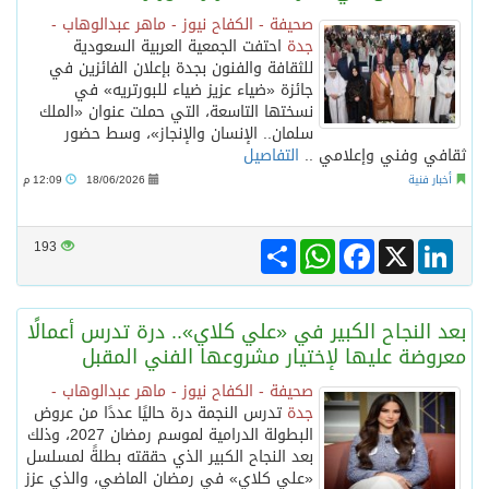
صحيفة - الكفاح نيوز - ماهر عبدالوهاب -
جدة
احتفت الجمعية العربية السعودية
للثقافة والفنون بجدة بإعلان الفائزين في
جائزة «ضياء عزيز ضياء للبورتريه» في
نسختها التاسعة، التي حملت عنوان «الملك
سلمان.. الإنسان والإنجاز»، وسط حضور
ثقافي وفني وإعلامي ..
التفاصيل
أخبار فنية
18/06/2026
12:09 م
Share
WhatsApp
Facebook
LinkedIn
X
193
بعد النجاح الكبير في «علي كلاي».. درة تدرس أعمالًا
معروضة عليها لإختيار مشروعها الفني المقبل
صحيفة - الكفاح نيوز - ماهر عبدالوهاب -
جدة
تدرس النجمة درة حاليًا عددًا من عروض
البطولة الدرامية لموسم رمضان 2027، وذلك
بعد النجاح الكبير الذي حققته بطلةً لمسلسل
«علي كلاي» في رمضان الماضي، والذي عزز