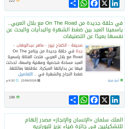
Share
WhatsApp
Facebook
LinkedIn
X
222
في حلقة جديدة من On The Road مع بلال العربي..
ياسمينا العبد بين ضغط الشهرة والبدايات والبحث عن
نفسها بعيدًا عن التصنيفات
صحيفة - الكفاح نيوز - ماهر عبدالوهاب -
جدة
في حلقة جديدة من برنامج On The
Road مع بلال العربي، فتحت الفنانة ياسمينا
العبد مساحة شخصية ومهنية واسعة، تحدثت
فيها عن بداياتها المبكرة، علاقتها بعائلتها،
ضغط النجاح والشهرة في ..
التفاصيل
أخبار فنية
22/06/2026
6:32 م
Share
WhatsApp
Facebook
LinkedIn
X
196
الملك سلمان «الإنسان والإنجاز» مصدر إلهام
للتشكيليين في جائزة ضياء عزيز للبورتريه