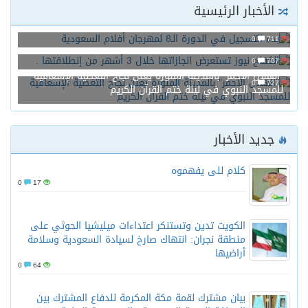
الأخبار الرئيسية
بدء التسجيل في الدورة الـ8 لمهرجان أفلام السعودية
0
711
الكفاح نيوز تستعرض انجازاتها خلال 3 أشهر من إنطلاقتها .
0
707
“الهلال الأحمر” بالمدينة المنورة يعلن نجاح التغطية الإسعافية
0
727
للمسجد النبوي في ليلة ختم القرآن الكريم
جديد الأخبار
كلام للى يفهموه
0
17
الكويت تدين وتستنكر اعتداءات ميليشيا الحوثي على
منطقة نجران: انتهاك صارخ لسيادة السعودية وسلامة
أراضيها
0
64
بيان مشترك لقمة مكة المكرمة للدفاع المشترك بين