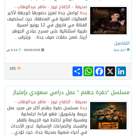
صحيفة - الكفاح نيوز - ماهر عبدالوهاب -
جدة
تواصل جدة تعزيز حضورها كوجهة لأكبر
الفعاليات الفنية في المنطقة، حيث تستضيف
الفنانة مي فاروق في 12 يونيو أمسية
طربية استثنائية على مسرح عبادي الجوهر
أرينا، ضمن حفلات صيف جدة. ويترقب ..
التفاصيل
أخبار فنية
08/06/2026
9:14 ص
Share
WhatsApp
Facebook
LinkedIn
X
265
مسلسل “حفرة جهنم ” عمل درامي سعودي بإمتياز
صحيفة - الكفاح نيوز - ماهر عبدالوهاب -
جدة
مسلسل حفرة جهنم أكثر من مجرد عمل
جريمة وتشويق؛ فهو قراءة اجتماعية
ونفسية لعالمٍ تختلط فيه الجريمة بالفقر
والفساد والصراعات الإنسانية. تدور الأحداث
في أحياء شعبية بمدينة جدة، حيث تؤدي ..