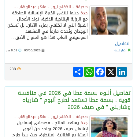
صحيفة - الكفاح نيوز - ماهر عبدالوهاب -
جدة
حينما تلتقي الخبرة الإنسانية الصادقة
مع الرؤية الإنتاجية الذكية، تولد الأعمال
الفنية التي لا تكتفي بملء الآذان، بل تسكن
الوجدان وتُحدث فارقاً في المشهد
الموسيقي العام، هذا هو العنوان الأدق ..
التفاصيل
أخبار فنية
03/06/2026
8:52 ص
Share
WhatsApp
Facebook
LinkedIn
X
238
تفاصيل ألبوم بسمة عطا في 2026 في منافسة
قوية : بسمة عطا تستعد لطرح ألبوم ” شارياه
وشاريني ” في صيف 2026
صحيفة - الكفاح نيوز - ماهر عبدالوهاب -
جدة
يستعد المنتج - مصطفى إسماعيل
لإشعال صيف 2026 بواحد من أقوى
المشاريع الغنائية المنتظرة، حيث يبدأ طرح