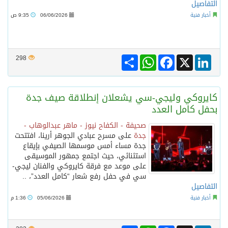
التفاصيل
أخبار فنية
06/06/2026
9:35 ص
Share
WhatsApp
Facebook
LinkedIn
X
298
كايروكي وليجي-سي يشعلان إنطلاقة صيف جدة
بحفل كامل العدد
صحيفة - الكفاح نيوز - ماهر عبدالوهاب -
جدة
على مسرح عبادي الجوهر أرينا، افتتحت
جدة مساء أمس موسمها الصيفي بإيقاع
استثنائي، حيث اجتمع جمهور الموسيقى
على موعد مع فرقة كايروكي والفنان ليجي-
سي في حفل رفع شعار “كامل العدد”، ..
التفاصيل
أخبار فنية
05/06/2026
1:36 م