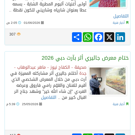
أولى أغنيات ألبوم المطربة الشابة - بسمه
عطا بعنوان شارياه وشاريني لتكون نقطة ..
التفاصيل
أخبار فنية
01/06/2026
2:05 ص
Share
WhatsApp
Facebook
LinkedIn
X
307
ختام معرض جاليري أثر بآرت دبي 2026
صحيفة - الكفاح نيوز - ماهر عبدالوهاب -
جدة
أختتم جاليري أثر مشاركته المميزة في
آرت دبي من خلال المعرض الشخصي الذي
أقيم للفنان والقيّم رامي فاروق وعرضه
الفردي "إن شاء الله خير" وشهد جناح اثر
اقبال كبير من ..
التفاصيل
أخبار فنية
25/05/2026
5:39 م