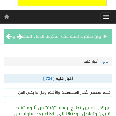
بيان مشترك لقمة مكة المكرمة للدفاع المشترك بين المملكة العربية السعودية والجمهورية التركية وجمهورية باكستان الإسلامية
الفيفا – يعتذر عن آلية إدارة مقترح الحقوق التجارية لكأس العالم ويؤكد مراجعة الإجراءات
عام
>
أخبار فنية
بدعم مغربي: مدرسة صيفية في القدس تمزج الحرف التقليدية بالذكاء الاصطناعي
أخبار فنية
[ 724 ]
الرئيس عبد الفتاح السيسى يستقبل ملك البحرين
قسم مخصص لأخبار المسلسلات والأفلام وكل ما يخص الفن
تشغيل قطاري 809 / 810 علي خط( شربين / قلين ) بكامل بجمهورية مصر العربيةجداولها خلال يومي 6 – 7 أغسطس الجاري
ميرهان حسين تطرح برومو “تؤتؤ” من ألبوم “شط
قلبي” وتواصل عودتها إلى الغناء بعد سنوات من
مركز الملك سلمان للإغاثة يضع حجر الأساس لمشروع بناء وإعادة تأهيل 13 مدرسة في محافظتي لحج والضالع