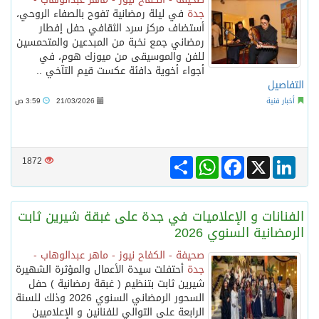
جدة
في ليلة رمضانية تفوح بالصفاء الروحي،
أستضاف مركز سرد الثقافي حفل إفطار
نادي سباقات الخيل يوقّع اتفاقية رعاية مع تطبيق ميدان
رمضاني جمع نخبة من المبدعين والمتحمسين
للفن والموسيقى من ميوزك هوم، في
أجواء أخوية دافئة عكست قيم التآخي ..
الهولندي مارينو بوستش يخلف يايسله في تدريب الاهلي
التفاصيل
أخبار فنية
21/03/2026
3:59 ص
بين البحر والترفيه والثقافة والتسوق صيف جدة.. شواطئ رائعة وأنشطة متنوعة ووجهات تناسب كل الأذواق
Share
WhatsApp
Facebook
LinkedIn
X
1872
الكويت تدين وتستنكر اعتداءات ميليشيا الحوثي على منطقة نجران: انتهاك صارخ لسيادة السعودية وسلامة أراضيها
الفنانات و الإعلاميات في جدة على غبقة شيرين ثابت
الرمضانية السنوي 2026
صحيفة - الكفاح نيوز - ماهر عبدالوهاب -
جدة
أحتفلت سيدة الأعمال والمؤثرة الشهيرة
شيرين ثابت بتنظيم ( غبقة رمضانية ) حفل
السحور الرمضاني السنوي 2026 وذلك للسنة
الرابعة على التوالي للفنانين و الإعلاميين