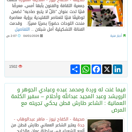
جمعية الثقافة والفنون بأبها أمس، معرضًا
فنيًا تحت عنوان "ظلّ لا يتبع صاحبه" تضمن
توظيفًا فنيًا للعناصر التقليدية برؤية معاصرة
منحت اللوحات حضورًا بصريًا مميزًا. وقدمت
الفنانة التشكيلية أمل شبلان ..
التفاصيل
أخبار فنية
04/01/2026
2:07 ص
Share
WhatsApp
Facebook
LinkedIn
X
1502
فيما غنت له وردة ومحمد عبده وعبادي الجوهر و
الرويشد وعبد المجيد عبدالله وأحلام – سفير الكلمة
العمانية : الشاعر طارش قطن يحكي تجربته مع
المرض
صحيفة - الكفاح نيوز - ماهر عبدالوهاب -
جدة
يعتبر الشاعر العماني طارش قطن من
ألمع الشعراء في سلطنة عمان والخليج