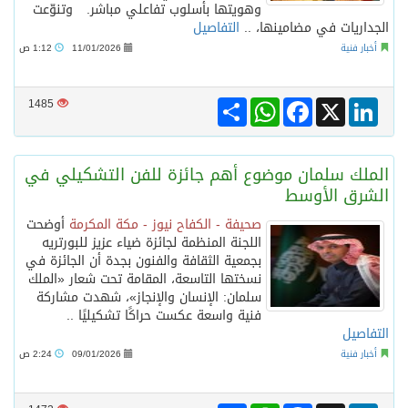
وهويتها بأسلوب تفاعلي مباشر. وتنوّعت
الجداريات في مضامينها، ..
التفاصيل
أخبار فنية
11/01/2026
1:12 ص
Share
WhatsApp
Facebook
LinkedIn
X
1485
الملك سلمان موضوع أهم جائزة للفن التشكيلي في
الشرق الأوسط
صحيفة - الكفاح نيوز - مكة المكرمة
أوضحت
اللجنة المنظمة لجائزة ضياء عزيز للبورتريه
بجمعية الثقافة والفنون بجدة أن الجائزة في
نسختها التاسعة، المقامة تحت شعار «الملك
سلمان: الإنسان والإنجاز»، شهدت مشاركة
فنية واسعة عكست حراكًا تشكيليًا ..
التفاصيل
أخبار فنية
09/01/2026
2:24 ص