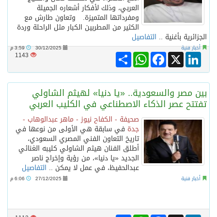
العربي، وذلك لأفكار أشعاره الجميلة
ومفرداتها المتميزة. وتعاون طارش مع
الكثير من المطربين الكبار مثل الراحلة وردة
الجزائرية بأغنية ..
التفاصيل
أخبار فنية
30/12/2025
3:59 م
Share
WhatsApp
Facebook
LinkedIn
X
1143
بين مصر والسعودية.. «يا دنيا» لهيثم الشاولي
تفتتح عصر الذكاء الاصطناعي في الكليب العربي
صحيفة - الكفاح نيوز - ماهر عبدالوهاب -
جدة
في سابقة هي الأولى من نوعها في
تاريخ التعاون الفني المصري السعودي،
أطلق الفنان هيثم الشاولي كليبه الغنائي
الجديد «يا دنيا»، من رؤية وإخراج ناصر
عبدالحفيظ، في عمل لا يمكن ..
التفاصيل
أخبار فنية
27/12/2025
6:06 م