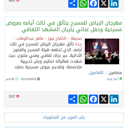
Share
WhatsApp
Facebook
LinkedIn
X
463
مهرجان الرياض للمسرح يتألق في ثالث أيامه بعروض
مسرحية وحفل غنائي يثريان المشهد الثقافي
صحيفة - الكفاح نيوز - ماهر عبدالوهاب -
جدة
تألق مهرجان الرياض للمسرح في ثالث
أيامه، الذي تنظمه هيئة المسرح والفنون
الأدائية، عبر حراك ثقافي وفني متنوع، حيث
شهدت فعالياته تنظيم ورش تدريبية
متخصصة، وتقديم عروض مسرحية حملت
مضامين ..
التفاصيل
أخبار فنية
21/12/2025
4:32 م
Share
WhatsApp
Facebook
LinkedIn
X
537
جلب المزيد من المحتويات