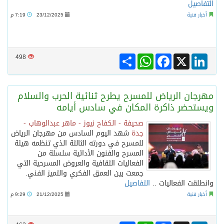
التفاصيل
أخبار فنية
23/12/2025
7:19 م
Share
WhatsApp
Facebook
LinkedIn
X
498
مهرجان الرياض للمسرح يطرح ثنائية الحرب والسلام
ويستحضر ذاكرة المكان في سادس أيامه
صحيفة - الكفاح نيوز - ماهر عبدالوهاب -
جدة
شهد اليوم السادس من مهرجان الرياض
للمسرح في دورته الثالثة الذي تنظمه هيئة
المسرح والفنون الأدائية سلسلة من
الفعاليات الثقافية والعروض المسرحية التي
جمعت بين العمق الفكري والتميز الفني.
وانطلقت الفعاليات ..
التفاصيل
أخبار فنية
21/12/2025
9:29 م