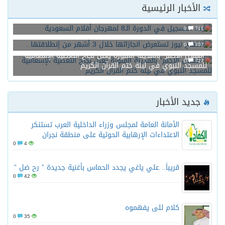
الأخبار الرئيسية
بدء التسجيل في الدورة الـ8 لمهرجان أفلام السعودية
0
711
الكفاح نيوز تستعرض انجازاتها خلال 3 أشهر من إنطلاقتها .
0
707
“الهلال الأحمر” بالمدينة المنورة يعلن نجاح التغطية الإسعافية
0
727
للمسجد النبوي في ليلة ختم القرآن الكريم
جديد الأخبار
الأمانة العامة لمجلس وزراء الداخلية العرب تستنكر
الاعتداءات الإرهابية الحوثية على منطقة نجران
0
4
قريباً.. علي ياغي يجدد الحماس بأغنية جديدة ” رح ضل ”
0
42
كلام للى يفهموه
0
35