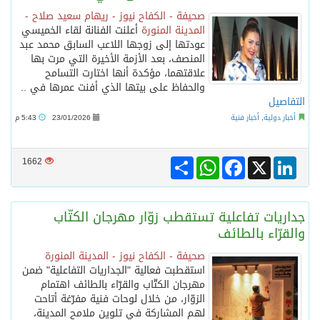
صحيفة - الكفاح نيوز - ريهام سعيد صلاح -
المدينة المنورة
أعلنت الفنانة لقاء الخميسي
عودتها إلى زوجها اللاعب السابق محمد عبد
المنصف، بعد الأزمة الأخيرة التي مرت بها
علاقتهما، مؤكدة أنها اختارت التسامح
والحفاظ على بيتها الذي أفنت عمرها في ..
التفاصيل
أخبار دولية
,
أخبار فنية
23/01/2026
5:43 م
Share
WhatsApp
Facebook
LinkedIn
X
1662
جداريات تفاعلية تستقطب زوّار مهرجان الكتّاب
والقرّاء بالطائف
صحيفة - الكفاح نيوز - المدينة المنورة
استقطبت فعالية "الجداريات التفاعلية" ضمن
مهرجان الكتّاب والقرّاء بالطائف اهتمام
الزوّار، من خلال لوحات فنية مفرّغة أتاحت
لهم المشاركة في تلوين ملامح المدينة،