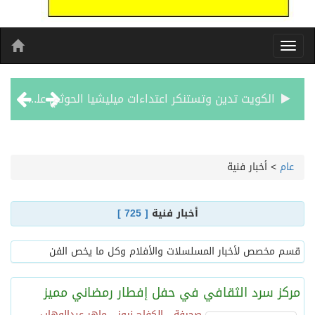
بيان مشترك لقمة مكة المكرمة للدفاع المشترك بين المملكة العربية السعودية والجمهورية التركية وجمهورية باكستان الإسلامية
الفيفا – يعتذر عن آلية إدارة مقترح الحقوق التجارية لكأس العالم ويؤكد مراجعة الإجراءات
عام
>
أخبار فنية
بدعم مغربي: مدرسة صيفية في القدس تمزج الحرف التقليدية بالذكاء الاصطناعي
أخبار فنية
[ 725 ]
الرئيس عبد الفتاح السيسى يستقبل ملك البحرين
قسم مخصص لأخبار المسلسلات والأفلام وكل ما يخص الفن
تشغيل قطاري 809 / 810 علي خط( شربين / قلين ) بكامل بجمهورية مصر العربيةجداولها خلال يومي 6 – 7 أغسطس الجاري
مركز سرد الثقافي في حفل إفطار رمضاني مميز
مركز الملك سلمان للإغاثة يضع حجر الأساس لمشروع بناء وإعادة تأهيل 13 مدرسة في محافظتي لحج والضالع
صحيفة - الكفاح نيوز - ماهر عبدالوهاب -