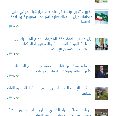
الكويت تدين وتستنكر اعتداءات ميليشيا الحوثي على
منطقة نجران: انتهاك صارخ لسيادة السعودية وسلامة
أراضيها
0
88
بيان مشترك لقمة مكة المكرمة للدفاع المشترك بين
المملكة العربية السعودية والجمهورية التركية
وجمهورية باكستان الإسلامية
0
75
الفيفا – يعتذر عن آلية إدارة مقترح الحقوق التجارية
لكأس العالم ويؤكد مراجعة الإجراءات
0
69
إستثمار الإجازة الصيفية في برامج نوعية لطلاب وطالبات
الطائف
0
73
مزرعة بولندية: المزاد الدولي لمزارع إنتاج الصقور وجهة
تجمع المنتجين والصقارين وتعزز المنافسة