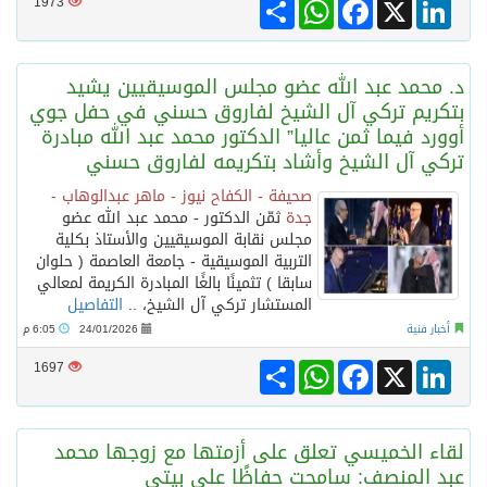
Share
WhatsApp
Facebook
LinkedIn
X
1973
د. محمد عبد الله عضو مجلس الموسيقيين يشيد
بتكريم تركي آل الشيخ لفاروق حسني في حفل جوي
أوورد فيما ثمن عاليا” الدكتور محمد عبد الله مبادرة
تركي آل الشيخ وأشاد بتكريمه لفاروق حسني
صحيفة - الكفاح نيوز - ماهر عبدالوهاب -
جدة
ثمّن الدكتور - محمد عبد الله عضو
مجلس نقابة الموسيقيين والأستاذ بكلية
التربية الموسيقية - جامعة العاصمة ( حلوان
سابقا ) تثمينًا بالغًا المبادرة الكريمة لمعالي
المستشار تركي آل الشيخ، ..
التفاصيل
أخبار فنية
24/01/2026
6:05 م
Share
WhatsApp
Facebook
LinkedIn
X
1697
لقاء الخميسي تعلق على أزمتها مع زوجها محمد
عبد المنصف: سامحت حفاظًا على بيتي