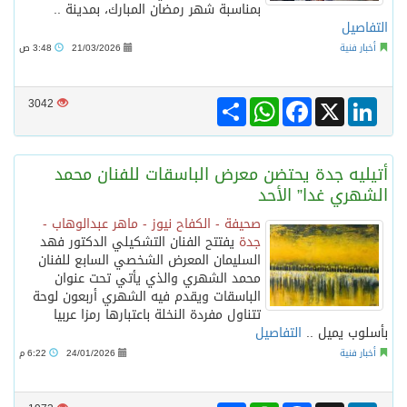
بمناسبة شهر رمضان المبارك، بمدينة ..
التفاصيل
أخبار فنية
21/03/2026
3:48 ص
Share
WhatsApp
Facebook
LinkedIn
X
3042
أتيليه جدة يحتضن معرض الباسقات للفنان محمد
الشهري غدا” الأحد
صحيفة - الكفاح نيوز - ماهر عبدالوهاب -
جدة
يفتتح الفنان التشكيلي الدكتور فهد
السليمان المعرض الشخصي السابع للفنان
محمد الشهري والذي يأتي تحت عنوان
الباسقات ويقدم فيه الشهري أربعون لوحة
تتناول مفردة النخلة باعتبارها رمزا عربيا
بأسلوب يميل ..
التفاصيل
أخبار فنية
24/01/2026
6:22 م