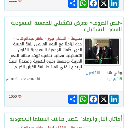
Share
WhatsApp
Facebook
LinkedIn
X
1112
«نبض الحروف» معرض تشكيلي للجمعية السعودية
للفنون التشكيلية
صحيفة - الكفاح نيوز - ماهر عبدالوهاب -
جدة
تزامنًا مع اليوم العالمي للغة العربية
الذي نظّمت الجمعية السعودية للفنون
التشكيلية فعالية ثقافية تؤكد مكانة اللغة
العربية بوصفها ركيزة للهوية ومصدرًا أصيلًا
للإبداع الفني المرتبط بلغة القرآن الكريم.
وفي هذا ..
التفاصيل
أخبار فنية
25/12/2025
3:36 م
Share
WhatsApp
Facebook
LinkedIn
X
1050
أفاتار: النار والرماد” يتصدر صالات السينما السعودية
صحيفة - الكفاح نيوز - ماهر عبدالوهاب -