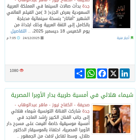
جدة
بدأت صالات السينما في المملكة العربية
السعودية بعرض الجزء( 3 )من الفيلم العالمي
الشهير "أفاتار" بنسخة سينمائية مدبلجة
بالكامل إلى اللغة العربية وذلك ابتداءً من
يوم الخميس 18 ديسمبر 2025، ..
التفاصيل
أخبار فنية
24/12/2025
7:05 م
Share
WhatsApp
Facebook
LinkedIn
X
1080
شيماء هلالي في أمسية طربية بدار الأوبرا المصرية
صحيفة - الكفاح نيوز - ماهر عبدالوهاب -
جدة
شاركت الفنانة التونسية شيماء هلالي
إلى جانب الفنان الكبير راشد الماجد في
أمسية موسيقية خاصة أُقيمت على مسرح دار
الأوبرا المصرية، احتفاءً بالموسيقار الدكتور
طلال، وسط تفاعل لافت من الجمهور ..