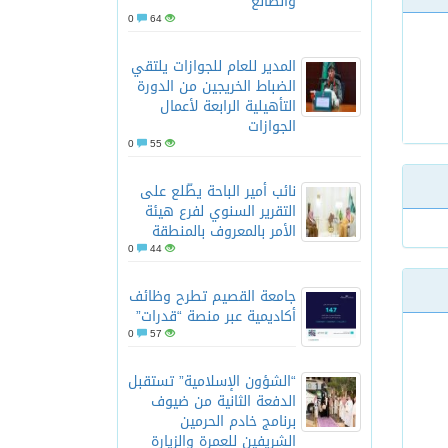
والضالع
0
64
لعلم والأخلاق والعمل
المدير للعام للجوازات يلتقي
الضباط الخريجين من الدورة
التأهيلية الرابعة لأعمال
الجوازات
0
55
نائب أمير الباحة يطّلع على
التقرير السنوي لفرع هيئة
الأمر بالمعروف بالمنطقة
0
44
جامعة القصيم تطرح وظائف
أكاديمية عبر منصة “قدرات”
0
57
“الشؤون الإسلامية” تستقبل
الدفعة الثانية من ضيوف
برنامج خادم الحرمين
الشريفين للعمرة والزيارة