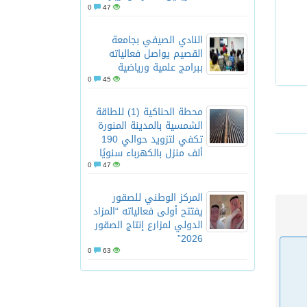
0
47
النادي الصيفي بجامعة
القصيم يواصل فعالياته
ببرامج علمية ورياضية
0
45
محطة الحناكية (1) للطاقة
الشمسية بالمدينة المنورة
تكفي لتزويد حوالي 190
ألف منزل بالكهرباء سنويًا
0
47
المركز الوطني للصقور
يفتتح أولى فعالياته “المزاد
الدولي لمزارع إنتاج الصقور
2026”
0
63