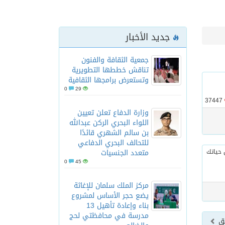
جديد الأخبار
جمعية الثقافة والفنون
تناقش خططها التطويرية
ناسب كل الأذواق
وتستعرض برامجها الثقافية
0
29
37447
وزارة الدفاع تعلن تعيين
اللواء البحري الركن عبدالله
ى المقاصد
بن سالم الشهري قائدًا
للتحالف البحري الدفاعي
متعدد الجنسيات
0
45
مركز الملك سلمان للإغاثة
يضع حجر الأساس لمشروع
بناء وإعادة تأهيل 13
مدرسة في محافظتي لحج
بق