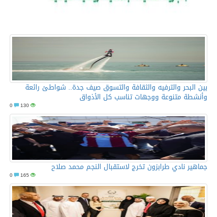
بين البحر والترفيه والثقافة والتسوق صيف جدة.. شواطئ رائعة
وأنشطة متنوعة ووجهات تناسب كل الأذواق
0
130
جماهير نادي طرابزون تخرج لاستقبال النجم محمد صلاح
0
165