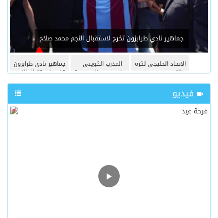
جماهير نادي طرابزون تخرج لاستقبال النجم محمد صلاح
الاتحاد الخليجي لكرة
المدرب الكويتي –
جماهير نادي طرابزون
القدم يحدد موعد
ماهر يدرب نادي جدة
تخرج لاستقبال النجم
سحب قرعة النسخة
محمد صلاح
الثالثة من دوري
فيديو
أبطال الخليج للأندية
2026-2027
37152
0