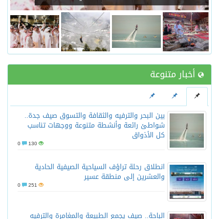
أخبار متنوعة
بين البحر والترفيه والثقافة والتسوق صيف جدة..
شواطئ رائعة وأنشطة متنوعة ووجهات تناسب
كل الأذواق
0
130
انطلاق رحلة تراؤف السياحية الصيفية الحادية
والعشرين إلى منطقة عسير
0
251
الباحة.. صيف يجمع الطبيعة والمغامرة والترفيه