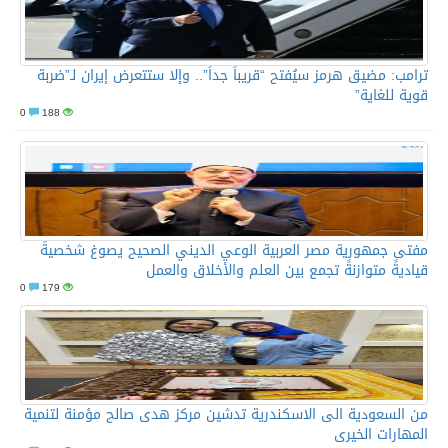
ترامب: مضيق هرمز سيُفتح “قريباً جداً”.. وإلا ستتعرض إيران لـ”ضربة
قوية للغاية”
0
188
مفتى جمهورية مصر العربية الوعي الديني الصحيح يصوغ شخصيةً
قياديةً متوازنةً تجمع بين العلم والأخلاق والعمل
0
179
من السعودية الى الاسكندرية تدشين مركز هدى صالح مؤمنة لتنمية
المهارات الخيرى