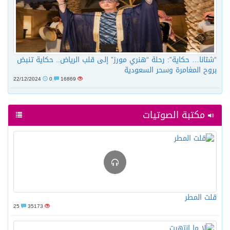
“شتانا… حكاية”: رحلة “هنري مورز” إلى قلب الرياض.. حكاية تنبض
بروح المغامرة وسحر السعودية
22/12/2024
0
16869
مكتبة الصوتيات
قلت المطر
25
35173