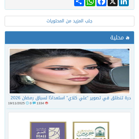
جلب المزيد من المحتويات
محلية
درة تنطلق في تصوير “علي كلاي” استعدادًا لسباق رمضان 2026
19/11/2025
0
1334