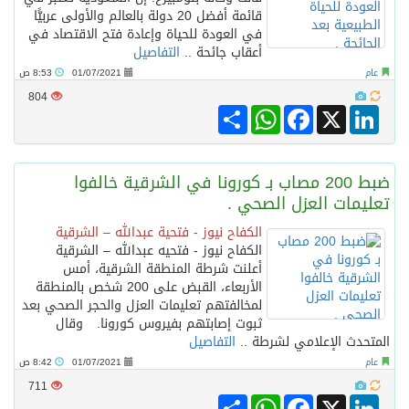
قائمة أفضل 20 دولة بالعالم والأولى عربيًّا
في العودة للحياة وإعادة فتح الاقتصاد في
أعقاب جائحة ..
التفاصيل
عام
01/07/2021
8:53 ص
804
Share
WhatsApp
Facebook
LinkedIn
X
ضبط 200 مصاب بـ كورونا في الشرقية خالفوا
تعليمات العزل الصحي .
الكفاح نيوز - فتحية عبدالله – الشرقية
الكفاح نيوز - فتحيه عبدالله – الشرقية
أعلنت شرطة المنطقة الشرقية، أمس
الأربعاء، القبض على 200 شخص بالمنطقة
لمخالفتهم تعليمات العزل والحجر الصحي بعد
ثبوت إصابتهم بفيروس كورونا. وقال
المتحدث الإعلامي لشرطة ..
التفاصيل
عام
01/07/2021
8:42 ص
711
Share
WhatsApp
Facebook
LinkedIn
X