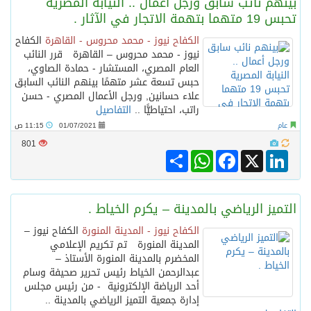
بينهم نائب سابق ورجل أعمال .. النيابة المصرية
تحبس 19 متهما بتهمة الاتجار في الآثار .
الكفاح نيوز - محمد محروس - القاهرة
الكفاح
نيوز - محمد محروس – القاهرة قرر النائب
العام المصري، المستشار - حمادة الصاوي،
حبس تسعة عشر متهمًا بينهم النائب السابق
علاء حسانين, ورجل الأعمال المصري - حسن
راتب، احتياطيًّا ..
التفاصيل
عام
01/07/2021
11:15 ص
801
Share
WhatsApp
Facebook
LinkedIn
X
التميز الرياضي بالمدينة – يكرم الخياط .
الكفاح نيوز - المدينة المنورة
الكفاح نيوز –
المدينة المنورة تم تكريم الإعلامي
المخضرم بالمدينة المنورة الأستاذ –
عبدالرحمن الخياط رئيس تحرير صحيفة وسام
أحد الرياضة الإلكترونية - من رئيس مجلس
إدارة جمعية التميز الرياضي بالمدينة ..