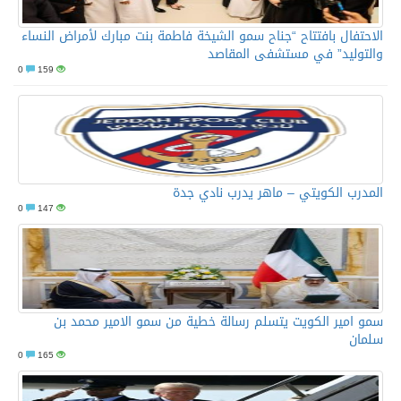
الاحتفال بافتتاح “جناح سمو الشيخة فاطمة بنت مبارك لأمراض النساء
والتوليد” في مستشفى المقاصد
0
159
المدرب الكويتي – ماهر يدرب نادي جدة
0
147
سمو امير الكويت يتسلم رسالة خطية من سمو الامير محمد بن
سلمان
0
165