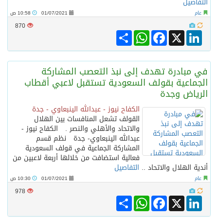
التفاصيل
عام
01/07/2021
10:58 ص
870
Share
WhatsApp
Facebook
LinkedIn
X
في مبادرة تهدف إلى نبذ التعصب المشاركة
الجماعية بقولف السعودية تستقبل لاعبي أقطاب
الرياض وجدة
الكفاح نيوز - عبدالله الينبعاوي - جدة
القولف تشعل المنافسات بين الهلال
والاتحاد والأهلي والنصر . الكفاح نيوز -
عبدالله الينبعاوي- جدة نظم قسم
المشاركة الجماعية في قولف السعودية
فعالية استضافت من خلالها أربعة لاعبين من
أندية الهلال والاتحاد ..
التفاصيل
عام
01/07/2021
10:30 ص
978
Share
WhatsApp
Facebook
LinkedIn
X