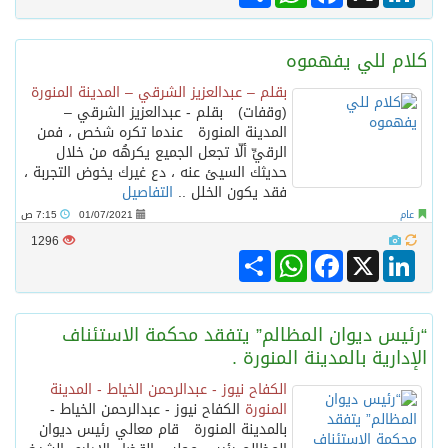
كلام للي يفهموه
بقلم – عبدالعزيز الشرقي – المدينة المنورة
(وقفات) بقلم - عبدالعزيز الشرقي –
المدينة المنورة عندما تكره شخص ، فمن
الرقيِّ ألّا تجعل الجميع يكرهُه من خلال
حديثك السيئ عنه ، دع غيرك يخوض التجربة ،
فقد يكون الخلل ..
التفاصيل
عام
01/07/2021
7:15 ص
1296
Share
WhatsApp
Facebook
LinkedIn
X
“رئيس ديوان المظالم” يتفقد محكمة الاستئناف
الإدارية بالمدينة المنورة .
الكفاح نيوز - عبدالرحمن الخياط - المدينة
المنورة
الكفاح نيوز - عبدالرحمن الخياط -
بالمدينة المنورة قام معالي رئيس ديوان