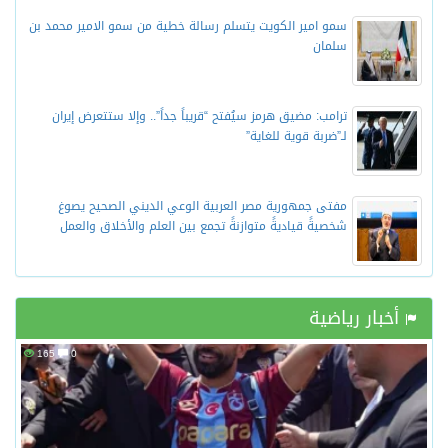
سمو امير الكويت يتسلم رسالة خطية من سمو الامير محمد بن
سلمان
ترامب: مضيق هرمز سيُفتح “قريباً جداً”.. وإلا ستتعرض إيران
لـ”ضربة قوية للغاية”
مفتى جمهورية مصر العربية الوعي الديني الصحيح يصوغ
شخصيةً قياديةً متوازنةً تجمع بين العلم والأخلاق والعمل
أخبار رياضية
165
0
38570
0