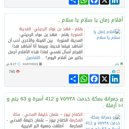
أفلام زمان يا سلام يا سلام .
بقلم - فهد بن عواد الرحيلي- المدينة
المنورة
بقلم - فهد بن عواد الرحيلي-
المدينة المنورة بين الفينة والأخرى أحب أن
أشاهد فيلما قديما، وبينما أنا أشاهد هذا
الفيلم أسأل نفسي لماذا هذه الأفلام أجمل
بكثير من أفلام اليوم؟ ..
التفاصيل
عام
01/07/2021
8:27 ص
745
Share
WhatsApp
Facebook
LinkedIn
X
بِر جعرانة بمكة خدمت ٧٥٩٣٨ و 412 أسرة و 63 يتم و
١٠١ أرملة .
الكفاح نيوز – عثمان خليفة المدني - مكة
المكرمة
الكفاح نيوز – عثمان خليفة المدني -
المكرمة أطلقت جمعية البر الخيرية