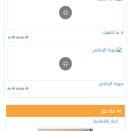
لا ما انتهيت
33
39180
سورة الإخلاص
80
36398
ملاحق
أخبار إقتصادية