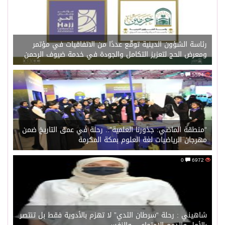
رئاسة الشؤون الدينية توقّع عددًا من الاتفاقيات في مؤتمر
ومعرض الحج لتعزيز التكامل والجودة في خدمة ضيوف الرحمن
0
5594
“منطقة الماضي: جذورنا العلمية”.. رحلة في عمق التاريخ ضمن
مهرجان الرياضيات لغة العلوم بمكة المكرمة
0
6972
شاهيني : رحلة “سرطان الثدي” لا تهزم بالأدوية فقط بل تنتصر