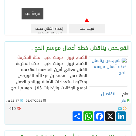
فرحة عيد
فرحة عيد
إهداء الفنان حبيب
الدويلة للمملكة
العربية السعودية
القويحص يناقش خطة أعمال موسم الحج .
الكفاح نيوز - مرفت طيب- مكة المكرمة
الكفاح نيوز - مرفت طيب - مكة المكرمة
ناقش معالي أمين العاصمة المقدسة
المهندس - محمد بن عبدالله القويحص
بمكتبه استعدادات الأمانة وبرنامج العمل
لجميع الوكالات والإدارات خِلال موسم الحج
لعام ..
التفاصيل
عام
01/07/2021
11:47 ص
619
Share
WhatsApp
Facebook
LinkedIn
X