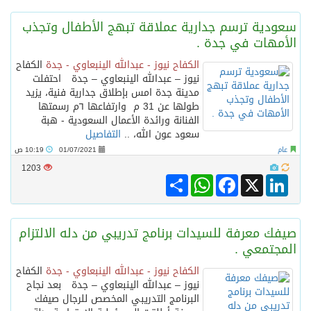
سعودية ترسم جدارية عملاقة تبهج الأطفال وتجذب
الأمهات في جدة .
الكفاح نيوز - عبدالله الينبعاوي - جدة
الكفاح
نيوز – عبدالله الينبعاوي – جدة احتفلت
مدينة جدة امس بإطلاق جدارية فنية، يزيد
طولها عن 31 م وارتفاعها ٦م رسمتها
الفنانة ورائدة الأعمال السعودية - هبة
سعود عون الله، ..
التفاصيل
عام
01/07/2021
10:19 ص
1203
Share
WhatsApp
Facebook
LinkedIn
X
صيفك معرفة للسيدات برنامج تدريبي من دله الالتزام
المجتمعي .
الكفاح نيوز - عبدالله الينبعاوي - جدة
الكفاح
نيوز – عبدالله الينبعاوي – جدة بعد نجاح
البرنامج التدريبي المخصص للرجال صيفك