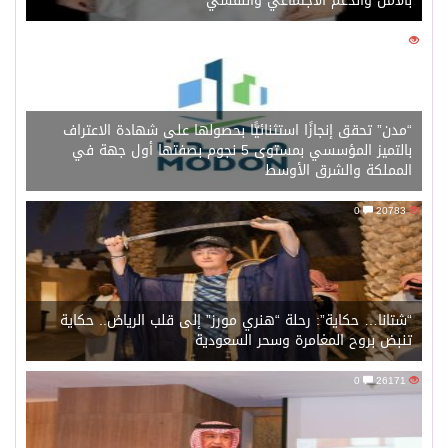
بالأمل والدعم الاجتماعي والنفسي
0
14091
“مدن” تحقق إنجازًا استثنائيًّا بحصولها على شهادة الاعتراف
بالتميز المؤسسي بمستوى 5 نجوم بصفتها أول جهة في
المملكة والشرق الأوسط
0
20783
“شتانا… حكاية”: رحلة “هنري مورز” إلى قلب الرياض.. حكاية
تنبض بروح المغامرة وسحر السعودية
0
26171