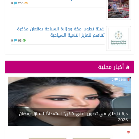
0
256
هيئة تطوير مكة ووزارة السياحة يوقعان مذكرة
تفاهم لتعزيز التنمية السياحية
0
63
أخبار محلية
0
5308
درة تنطلق في تصوير “علي كلاي” استعدادًا لسباق رمضان
2026
0
5618