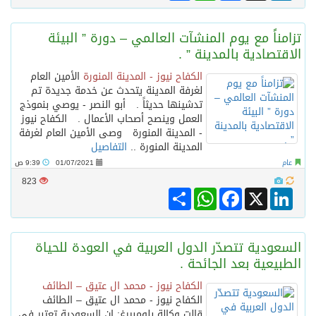
تزامناً مع يوم المنشآت العالمي – دورة ” البيئة
الاقتصادية بالمدينة ” .
الكفاح نيوز - المدينة المنورة
الأمين العام
لغرفة المدينة يتحدث عن خدمة جديدة تم
تدشينها حديثاً . أبو النصر - يوصي بنموذج
العمل وينصح أصحاب الأعمال . الكفاح نيوز
- المدينة المنورة وصى الأمين العام لغرفة
المدينة المنورة ..
التفاصيل
عام
01/07/2021
9:39 ص
823
Share
WhatsApp
Facebook
LinkedIn
X
السعودية تتصدّر الدول العربية في العودة للحياة
الطبيعية بعد الجائحة .
الكفاح نيوز - محمد ال عتيق – الطائف
الكفاح نيوز - محمد ال عتيق – الطائف
قالت وكالة بلومبيرغ: إن السعودية تعتبر في