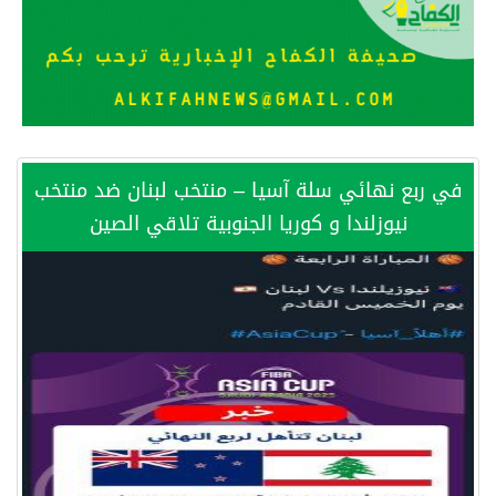
من السعودية الى الاسكندرية تدشين مركز هدى صالح مؤمنة لتنمية المهارات الخيرى
وزير الخارجية المصري يلتقي نظيره السعودي على هامش الاجتماع الوزاري حول القدس في عمّان
في ربع نهائي سلة آسيا – منتخب لبنان ضد منتخب
ترقية الدكتور – ماهر الخريشا
نيوزلندا و كوريا الجنوبية تلاقي الصين
بين البحر والترفيه والثقافة والتسوق صيف جدة.. شواطئ رائعة وأنشطة متنوعة ووجهات تناسب كل الأذواق