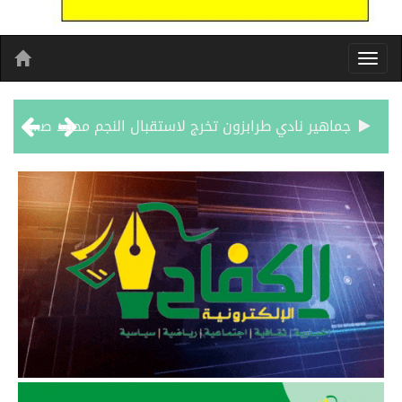
جماهير نادي طرابزون تخرج لاستقبال النجم محمد صلاح
الاحتفال بافتتاح “جناح سمو الشيخة فاطمة بنت مبارك لأمراض النساء والتوليد” في مستشفى المقاصد
المدرب الكويتي – ماهر يدرب نادي جدة
سمو امير الكويت يتسلم رسالة خطية من سمو الامير محمد بن سلمان
ترامب: مضيق هرمز سيُفتح “قريباً جداً”.. وإلا ستتعرض إيران لـ”ضربة قوية للغاية”
مفتى جمهورية مصر العربية الوعي الديني الصحيح يصوغ شخصيةً قياديةً متوازنةً تجمع بين العلم والأخلاق والعمل