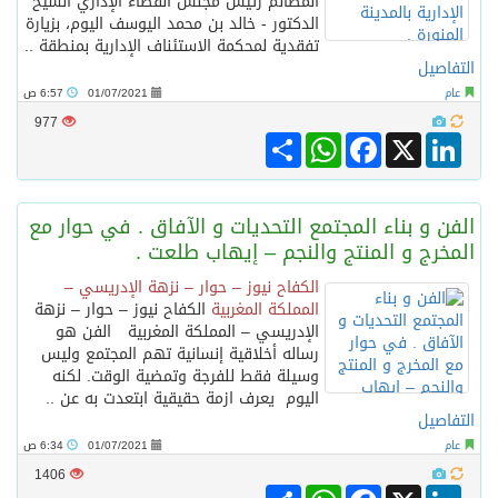
المظالم رئيس مجلس القضاء الإداري الشيخ
الدكتور - خالد بن محمد اليوسف اليوم، بزيارة
تفقدية لمحكمة الاستئناف الإدارية بمنطقة ..
التفاصيل
عام
01/07/2021
6:57 ص
977
Share
WhatsApp
Facebook
LinkedIn
X
الفن و بناء المجتمع التحديات و الآفاق . في حوار مع
المخرج و المنتج والنجم – إيهاب طلعت .
الكفاح نيوز – حوار – نزهة الإدريسي –
المملكة المغربية
الكفاح نيوز – حوار – نزهة
الإدريسي – المملكة المغربية الفن هو
رساله أخلاقية إنسانية تهم المجتمع وليس
وسيلة فقط للفرجة وتمضية الوقت. لكنه
اليوم يعرف ازمة حقيقية ابتعدت به عن ..
التفاصيل
عام
01/07/2021
6:34 ص
1406
Share
WhatsApp
Facebook
LinkedIn
X