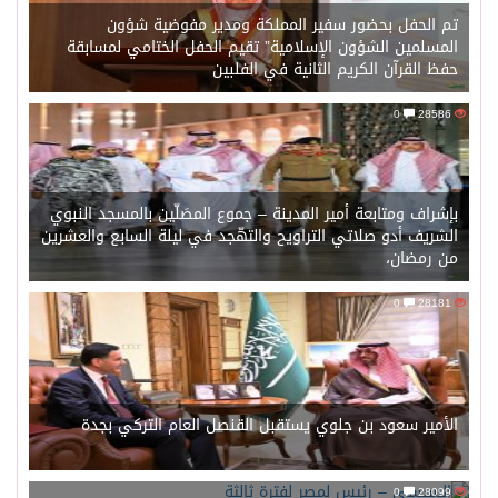
تم الحفل بحضور سفير المملكة ومدير مفوضية شؤون
المسلمين الشؤون الإسلامية” تقيم الحفل الختامي لمسابقة
حفظ القرآن الكريم الثانية في الفلبين
0
28586
بإشراف ومتابعة أمير المدينة – جموع المصَلّين بالمسجد النبوي
الشريف أدو صلاتي التراويح والتهّجد في ليلة السابع والعشرين
من رمضان،
0
28181
الأمير سعود بن جلوي يستقبل القنصل العام التركي بجدة
السيسي – رئيس لمصر لفترة ثالثة
0
28099