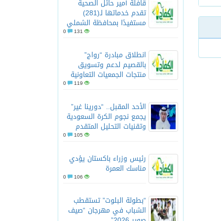
قافلة أمير حائل الصحية
تقدم خدماتها لـ(281)
مستفيدًا بمحافظة الشملي
0
131
انطلاق مبادرة “رواج”
بالقصيم لدعم وتسويق
منتجات الجمعيات التعاونية
0
119
الأحد المقبل.. “دورينا غير”
يجمع نجوم الكرة السعودية
وتقنيات التحليل المتقدم
0
105
رئيس وزراء باكستان يؤدي
مناسك العمرة
0
106
“بطولة البلوت” تستقطب
الشباب في مهرجان “صيف
صوير 2026”