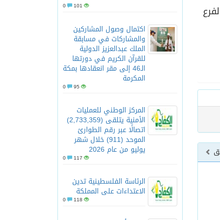
0
101
فرع
اكتمال وصول المشاركين
والمشاركات في مسابقة
الملك عبدالعزيز الدولية
للقرآن الكريم في دورتها
الـ46 إلى مقر انعقادها بمكة
المكرمة
0
95
المركز الوطني للعمليات
الأمنية يتلقى (2,733,359)
اتصالًا عبر رقم الطوارئ
الموحد (911) خلال شهر
يوليو من عام 2026
بق
0
117
الرئاسة الفلسطينية تدين
الاعتداءات على المملكة
0
118