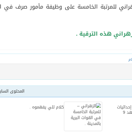
راني للمرتبة الخامسة على وظيفة مأمور صرف في ال
يخلف يايسله في تدريب الاهلي
هراني هذه الترقية .
ام
المحتوى السا
إحداثيات
كلام للي يفهموه .
د 9