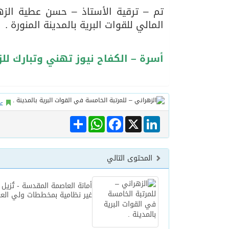
تم – ترقية الأستاذ – حسن عطية الزه
المالي للقوات البرية بالمدينة المنورة .
06/08/2026
الهولندي مارينو بوستش 
أسرة – الكفاح نيوز تهني وتبارك للز
ع
Share
WhatsApp
Facebook
LinkedIn
X
المحتوى التالي
أمانة العاصمة المقدسة - تُزيل 
غير نظامية بمخططات ولي العه