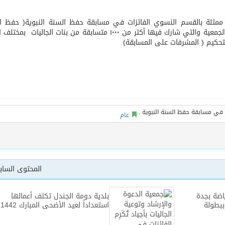
اد ممثلة بالقسم النسوي الفائزات في مسابقة حفظ السنة النبوية( حفظ ا
أساس لمشروع بناء وإعادة تأهيل 13 مدرسة في محافظتي لحج والضالع
العلمية ) وذلك يوم الثلاثاء الموافق 3/12/1442 بمقر الجمعية والتي شارك فيها أكثر من ١٠٠٠ متسابقة من بنات الجالي
عام
المحتوى السا
ياضة بجدة
بلدية دومة الجندل تكثف أعمالها
ببطولة
استعداداً لعيد الأضحى المبارك 1442