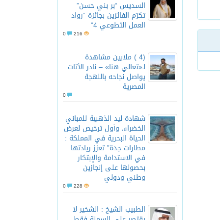
السديس “بر بني حسن”
تكرّم الفائزين بجائزة “رواد
العمل التطوعي 4”
0
216
(4 ) ملايين مشاهدة
لـ«تعالي هنا» – نادر الأتات
يواصل نجاحه باللهجة
المصرية
0
شهادة ليد الذهبية للمباني
الخضراء، وأول ترخيص لعرض
الحياة البحرية في المملكة :
مطارات جدة” تعزز ريادتها
في الاستدامة والإبتكار
بحصولها على إنجازين
وطني ودولي
0
228
الطبيب الشيخ : الشخير لا
يقتصر على السمنة فقط