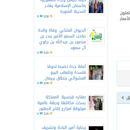
باكستان الإسلامية يغادر
المدينة المنورة
لمتون
0
228
ات بمختلف الأعمار
الديوان الملكي: وفاة والدة
صاحب السمو الأمير بندر بن
منصور بن عبدالله بن جلوي
آل سعود
0
235
أمانة جدة تضبط لحومًا
فاسدة وتتعقب البيع
العشوائي بنطاق بريمان
0
209
صقاره فرنسية: المملكة
بق
رسخت مكانتها وجهة عالمية
موثوقة لمزارع إنتاج الصقور
0
216
برعاية أمير الباحة وتشريف