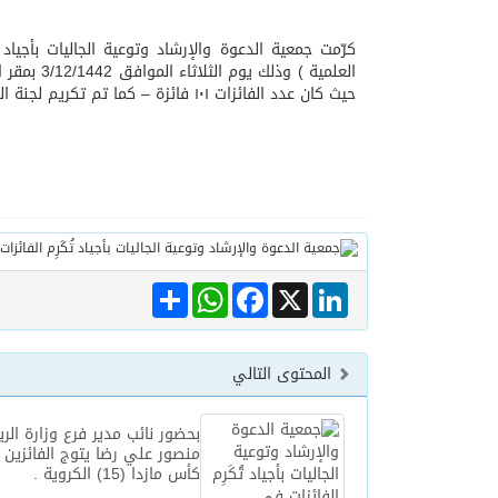
كرّمت جمعية الدعوة والإرشاد وتوعية الجاليات بأجي
06/08/2026
مركز الملك سلمان للإغاثة يضع حجر ال
حيث كان عدد الفائزات ١٠١ فائزة – كما تم تكريم لجنة التحكيم ( المشرفات على المسابقة)
Share
WhatsApp
Facebook
LinkedIn
X
المحتوى التالي
بحضور نائب مدير فرع وزارة الر
منصور علي رضا يتوج الفائزين 
كأس مازدا (15) الكروية .