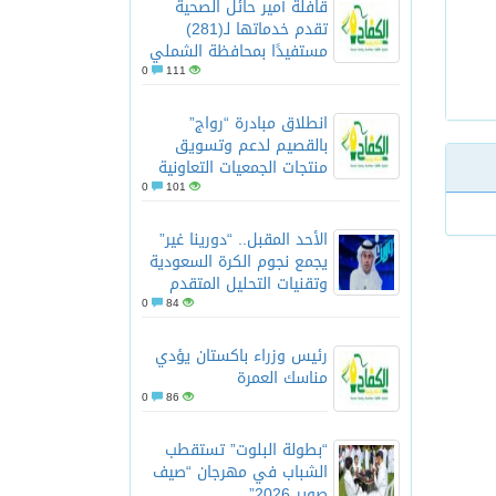
قافلة أمير حائل الصحية
تقدم خدماتها لـ(281)
مستفيدًا بمحافظة الشملي
0
111
انطلاق مبادرة “رواج”
بالقصيم لدعم وتسويق
منتجات الجمعيات التعاونية
0
101
الأحد المقبل.. “دورينا غير”
يجمع نجوم الكرة السعودية
وتقنيات التحليل المتقدم
0
84
رئيس وزراء باكستان يؤدي
مناسك العمرة
0
86
“بطولة البلوت” تستقطب
الشباب في مهرجان “صيف
صوير 2026”