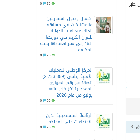
 جابر
0
76
اكتمال وصول المشاركين
والمشاركات في مسابقة
الملك عبدالعزيز الدولية
للقرآن الكريم في دورتها
الـ46 إلى مقر انعقادها بمكة
المكرمة
0
75
المركز الوطني للعمليات
الأمنية يتلقى (2,733,359)
اتصالًا عبر رقم الطوارئ
الموحد (911) خلال شهر
يوليو من عام 2026
0
95
الرئاسة الفلسطينية تدين
الاعتداءات على المملكة
بق
0
96