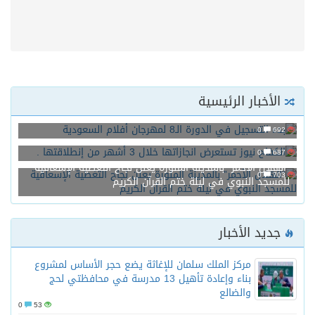
الأخبار الرئيسية
بدء التسجيل في الدورة الـ8 لمهرجان أفلام السعودية
0
692
الكفاح نيوز تستعرض انجازاتها خلال 3 أشهر من إنطلاقتها .
0
687
“الهلال الأحمر” بالمدينة المنورة يعلن نجاح التغطية الإسعافية
0
703
للمسجد النبوي في ليلة ختم القرآن الكريم
جديد الأخبار
مركز الملك سلمان للإغاثة يضع حجر الأساس لمشروع
بناء وإعادة تأهيل 13 مدرسة في محافظتي لحج
والضالع
0
53