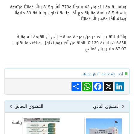
وبلغت قيمة التداول 42 مليونًا و773 ألفًا و815 ريالًا عُمانيًّا مرتفعة
بنسبة 8.5 بالمئة مقارنة مع آخر جلسة تداول والبالغة 39 مليونًا
و414 ألفًا و48 ريالًا عُمانيًّا.
وأشار التقرير الصادر عن بورصة مسقط إلى أن القيمة السوقية
انخفضت بنسبة 0.139 بالمئة عن آخر يوم تداول، وبلغت ما يقارب
37.07 مليار ريال عُماني.
أخبار إقتصادية
,
أخبار دولية
Share
WhatsApp
Facebook
LinkedIn
X
المحتوى التالي
المحتوى السابق
رئاسة