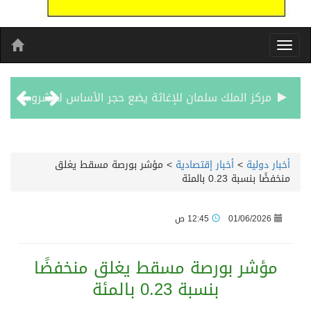
مركز الملك سلمان للإغاثة يضع حجر الأساس لمشروع بناء وإعادة تأهيل 13 مدرسة في محافظتي لحج والضالع
نادي سباقات الخيل يوقّع اتفاقية رعاية مع تطبيق ميدان
أخبار دولية
>
أخبار إقتصادية
>
مؤشر بورصة مسقط يغلق
منخفضًا بنسبة 0.23 بالمئة
الهولندي مارينو بوستش يخلف يايسله في تدريب الاهلي
01/06/2026
12:45 ص
بين البحر والترفيه والثقافة والتسوق صيف جدة.. شواطئ رائعة وأنشطة متنوعة ووجهات تناسب كل الأذواق
مؤشر بورصة مسقط يغلق منخفضًا
جماهير نادي طرابزون تخرج لاستقبال النجم محمد صلاح
بنسبة 0.23 بالمئة
الاحتفال بافتتاح “جناح سمو الشيخة فاطمة بنت مبارك لأمراض النساء والتوليد” في مستشفى المقاصد