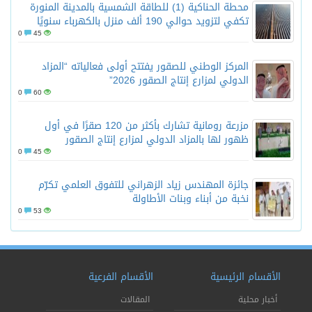
محطة الحناكية (1) للطاقة الشمسية بالمدينة المنورة
تكفي لتزويد حوالي 190 ألف منزل بالكهرباء سنويًا
0
45
المركز الوطني للصقور يفتتح أولى فعالياته “المزاد
الدولي لمزارع إنتاج الصقور 2026”
0
60
مزرعة رومانية تشارك بأكثر من 120 صقرًا في أول
ظهور لها بالمزاد الدولي لمزارع إنتاج الصقور
0
45
جائزة المهندس زياد الزهراني للتفوق العلمي تكرّم
نخبة من أبناء وبنات الأطاولة
0
53
الأقسام الرئيسية
الأقسام الفرعية
أخبار محلية
المقالات