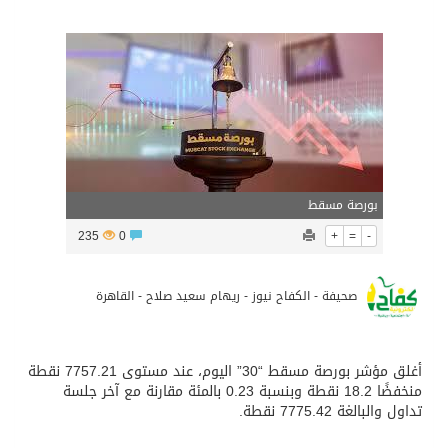
المدرب الكويتي – ماهر يدرب نادي جدة
سمو امير الكويت يتسلم رسالة خطية من سمو الامير محمد بن سلمان
ترامب: مضيق هرمز سيُفتح “قريباً جداً”.. وإلا ستتعرض إيران لـ”ضربة قوية للغاية”
بورصة مسقط
مفتى جمهورية مصر العربية الوعي الديني الصحيح يصوغ شخصيةً قياديةً متوازنةً تجمع بين العلم والأخلاق والعمل
235
0
+
=
-
صحيفة - الكفاح نيوز - ريهام سعيد صلاح - القاهرة
أغلق مؤشر بورصة مسقط “30” اليوم، عند مستوى 7757.21 نقطة
منخفضًا 18.2 نقطة وبنسبة 0.23 بالمئة مقارنة مع آخر جلسة
تداول والبالغة 7775.42 نقطة.