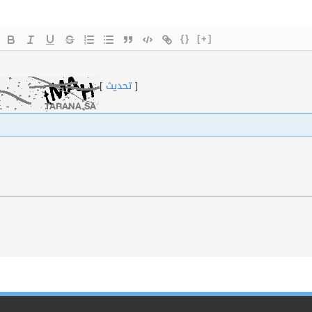
{}
[+]
[
تحديث
]