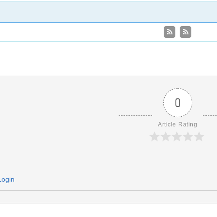
0
Article Rating
Login