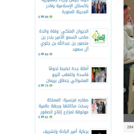
باكستان الإسلامية يغادر
المدينة المنورة
0
88
الديوان الملكي: وفاة والدة
صاحب السمو الأمير بندر بن
منصور بن عبدالله بن جلوي
آل سعود
0
84
أمانة جدة تضبط لحومًا
فاسدة وتتعقب البيع
العشوائي بنطاق بريمان
0
75
صقاره فرنسية: المملكة
رسخت مكانتها وجهة عالمية
موثوقة لمزارع إنتاج الصقور
0
81
2
برعاية أمير الباحة وتشريف