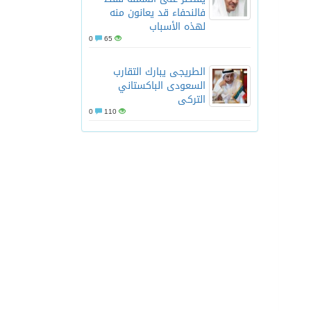
فالنحفاء قد يعانون منه
لهذه الأسباب
0
65
الطريجى يبارك التقارب
السعودى الباكستاني
التركى
0
110