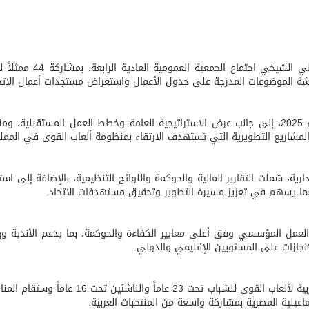
عقد الاتحاد السعودي لألعاب القوى برئاسة العميد علي الشيخي اجتماع الجمعية
قشة الموضوعات المدرجة على جدول الأعمال واستعراض مستجدات أعمال الاتح
وشهد الاجتماع استعراض التقرير السنوي للاتحاد لعام 2025، إلى جانب عرض الاستراتيجية العامة وخطط العمل المستقبلية
لمشاريع التطويرية التي تستهدف الارتقاء بمنظومة ألعاب القوى في الممل
رية، شملت التقارير المالية والحوكمة واللوائح التنظيمية، بالإضافة إلى اس
، بما يسهم في تعزيز مسيرة التطوير وتحقيق مستهدفات الاتحاد.
 العمل المؤسسي وفق أعلى معايير الكفاءة والحوكمة، بما يدعم الأندية و
جازات على المستويين الإقليمي والدولي.
ويستعد المنتخب السعودي للمشاركة في البطولة العربية لألعاب القوى للشباب تحت 23 عاماً والناشئين 
يلية المصرية بمشاركة واسعة من المنتخبات العربية.