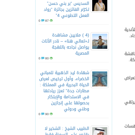
السديس “بر بني حسن”
تكرّم الفائزين بجائزة “رواد
العمل التطوعي 4”
0
87
 العمومية العادية الرابعة، بمشاركة 44 ممثلاً للأندية
(4 ) ملايين مشاهدة
اد.
لـ«تعالي هنا» – نادر الأتات
يواصل نجاحه باللهجة
المصرية
، ومناقشة
0
80
كة.
شهادة ليد الذهبية للمباني
تعراض
الخضراء، وأول ترخيص لعرض
الحياة البحرية في المملكة :
مطارات جدة” تعزز ريادتها
في الاستدامة والإبتكار
يرتقي
بحصولها على إنجازين
وطني ودولي
0
90
تحت 16 عاماً وستقام المنافسات
الطبيب الشيخ : الشخير لا
يقتصر على السمنة فقط