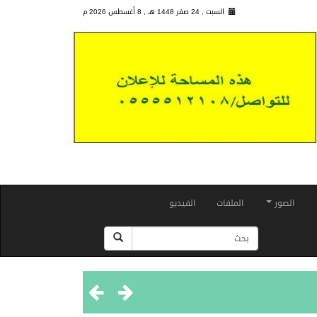
السبت , 24 صفر 1448 هـ ,
8 أغسطس 2026 م
الصور
الملفات
الفيديو