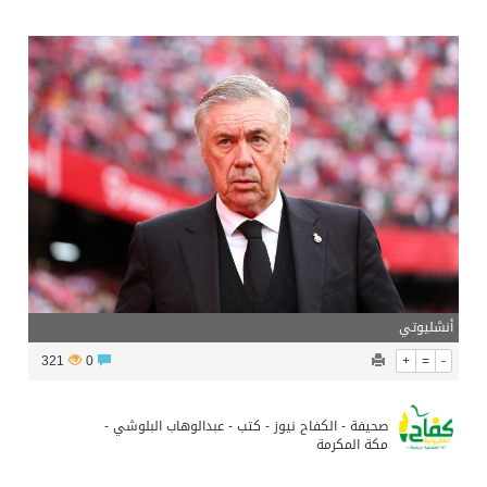
تشغيل قطاري 809 / 810 علي خط( شربين / قلين ) بكامل بجمهورية مصر العربيةجداولها خلال يومي 6 – 7 أغسطس الجاري
مركز الملك سلمان للإغاثة يضع حجر الأساس لمشروع بناء وإعادة تأهيل 13 مدرسة في محافظتي لحج والضالع
نادي سباقات الخيل يوقّع اتفاقية رعاية مع تطبيق ميدان
الهولندي مارينو بوستش يخلف يايسله في تدريب الاهلي
أنشليوتي
321
0
+
=
-
صحيفة - الكفاح نيوز - كتب - عبدالوهاب البلوشي -
مكة المكرمة