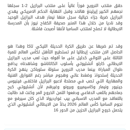
حقق منتخب النرويج فوزاً غالياً على منتخب البرازيل 2-1 سجلها
نجمهم الكبير إيرلينغ هالاند وقبل النهاية الحكم الامريكي يهدي
البرازيل ضربة جزاء خيالية سجل منها نيمار هدف البرازيل الوحيد
وقد ناديا من خلال هذا المنبر صحيفة الكفاح نيوز بأن المدرسة
الايطالية لا تصلح لمنتخب السامبا لأنها أصبحت فاشلة.
وقد تم ضربها عن طريق الكرة الحديثة التيكي تاكا وهذا هو
الحاصل الان منتخب إيطاليا لم تستطيع التأهل لكأس العالم للمرة
الثالثة على التوالي كدليل على ما أقوله حيث لعب مدرب البرازيل
الايطالي كارلو أنشليوتي بأسلوب الكاتاناشو وشاهدناه يدافع
طوال المباراة بينما مدرب النرويج ستولة سلوباكن ينهج الكرة
الحديثة إستحواذ وضغط عالي وهجوم مباشر رغم الفوارق الفنية
والمهارية التي تصب في مصلحة لاعبو البرازيل فاختفى فينيوس
جينيور ونيمار وكاسيميرو وبرونو وغيرهم لأن أنشليوتي كبح
جماحهم باللعب الدفاعي ودفعوا الثمن الخروج المر وكنت قد طالبت
بالتعاقد مع المدرب الاسباني بيب غوارديولا الذي كان سيرفع مع
نجوم السامبا كأس العالم 2026 بدلاً من الايطالي أنشليوتي الذي
يتحمل خروج البرازيل الحزين من الدور 16