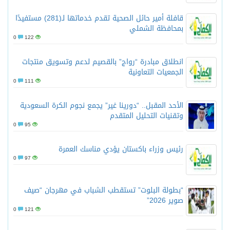
قافلة أمير حائل الصحية تقدم خدماتها لـ(281) مستفيدًا
بمحافظة الشملي
0
122
انطلاق مبادرة “رواج” بالقصيم لدعم وتسويق منتجات
الجمعيات التعاونية
0
111
الأحد المقبل.. “دورينا غير” يجمع نجوم الكرة السعودية
وتقنيات التحليل المتقدم
0
95
رئيس وزراء باكستان يؤدي مناسك العمرة
0
97
“بطولة البلوت” تستقطب الشباب في مهرجان “صيف
صوير 2026”
0
121