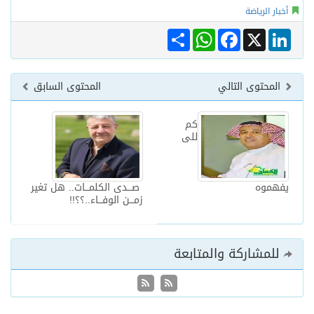
أخبار الرياضة
Share
WhatsApp
Facebook
LinkedIn
X
المحتوى التالي
المحتوى السابق
كم
للى
يفهموه
صـــدى الكلمـــات.. هل تغير
زمـــن الوفـــاء..؟؟!!
للمشاركة والمتابعة