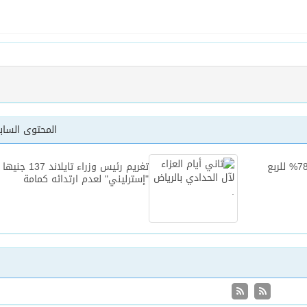
المحتوى السا
مسجلا معدل تطور نسبته 78.18% للربع
تغريم رئيس وزراء تايلاند 137 جنيها
"إسترليني" لعدم ارتدائه كمامة