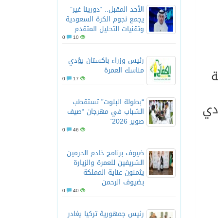
الأحد المقبل.. “دورينا غير”
يجمع نجوم الكرة السعودية
وتقنيات التحليل المتقدم
0
10
رئيس وزراء باكستان يؤدي
مناسك العمرة
ة
0
17
“بطولة البلوت” تستقطب
دي
الشباب في مهرجان “صيف
صوير 2026”
0
46
ضيوف برنامج خادم الحرمين
الشريفين للعمرة والزيارة
يثمنون عناية المملكة
بضيوف الرحمن
0
40
رئيس جمهورية تركيا يغادر