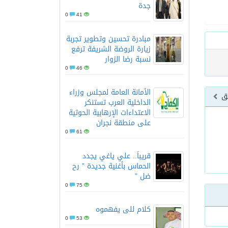
جدة
0
41
مبادرة تحسين وتطوير تجربة
زيارة الروضة الشريفة ترفع
نسبة رضا الزوار
0
46
الأمانة العامة لمجلس وزراء
بق
الداخلية العرب تستنكر
الاعتداءات الإرهابية الحوثية
على منطقة نجران
0
61
قريباً.. علي ياغي يجدد
الحماس بأغنية جديدة ” رح
ضل ”
0
75
كلام للى يفهموه
0
53