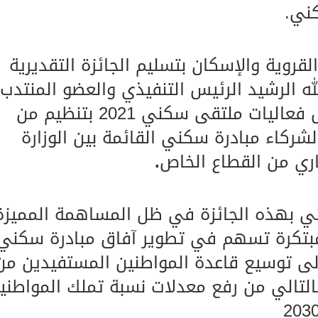
لقروية والإسكان بتسليم الجائزة التقديرية
له الرشيد الرئيس التنفيذي والعضو المنتدب
للبنك العربي الوطني وذلك خلال فعاليات ملتقى سكني 2021 بتنظيم من
لشركاء مبادرة سكني القائمة بين الوزارة
اري من القطاع الخاص
.
طني بهذه الجائزة في ظل المساهمة المميزة
 مبتكرة تسهم في تطوير آفاق مبادرة سكني
لى توسيع قاعدة المواطنين المستفيدين من
بالتالي من رفع معدلات نسبة تملك المواطني