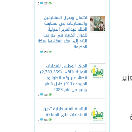
0
23
اكتمال وصول المشاركين
والمشاركات في مسابقة
الملك عبدالعزيز الدولية
للقرآن الكريم في دورتها
الـ46 إلى مقر انعقادها بمكة
المكرمة
0
23
المركز الوطني للعمليات
الأمنية يتلقى (2,733,359)
وزير
اتصالًا عبر رقم الطوارئ
الموحد (911) خلال شهر
يوليو من عام 2026
0
40
الرئاسة الفلسطينية تدين
الاعتداءات على المملكة
0
54