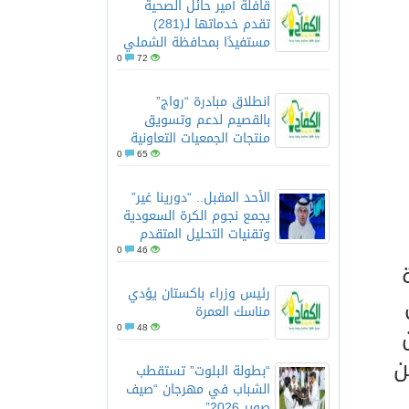
قافلة أمير حائل الصحية
تقدم خدماتها لـ(281)
مستفيدًا بمحافظة الشملي
0
72
انطلاق مبادرة “رواج”
بالقصيم لدعم وتسويق
منتجات الجمعيات التعاونية
0
65
الأحد المقبل.. “دورينا غير”
يجمع نجوم الكرة السعودية
وتقنيات التحليل المتقدم
0
46
رئيس وزراء باكستان يؤدي
مناسك العمرة
0
48
ن
“بطولة البلوت” تستقطب
الشباب في مهرجان “صيف
صوير 2026”