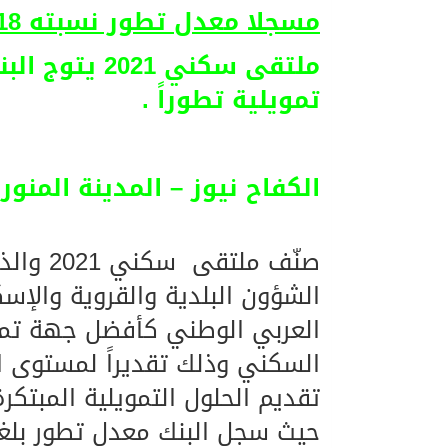
مسجلا معدل تطور نسبته 78.18% للربع الأول .
06/08/2026
الهولندي مارينو بوستش 
ملتقى سكني 1
تمويلية تطوراً .
الكفاح نيوز – المدينة المنور
صنّف مل
الشؤون البلدية والقروية والإسك
العربي الوطني كأفضل جهة تموي
السكني وذلك تقديراً لمستوى ا
تقديم الحلول التمويلية المبتكرة