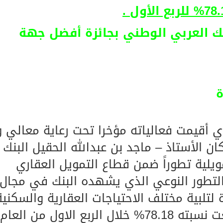
يخلف يايسله في تدريب الاهلي
202 يتوج البنك العربي الوطني بجائزة أفضل جهة
ة
تقى سكني 2021 والذي أقيمت فعالياته مؤخرا تحت رعاية معالي 
ان الأستاذ – ماجد بن عبدالله الحقيل البنك
لية تطوراً ضمن قطاع التمويل العقاري
لتطور النوعي الذي يشهده البنك في مجال
 لتلبية مختلف الاحتياجات العقارية والسكنية
حيث سجل البنك معدل تطور بلغت نسبته 78.18% خلال الربع الاول من العام