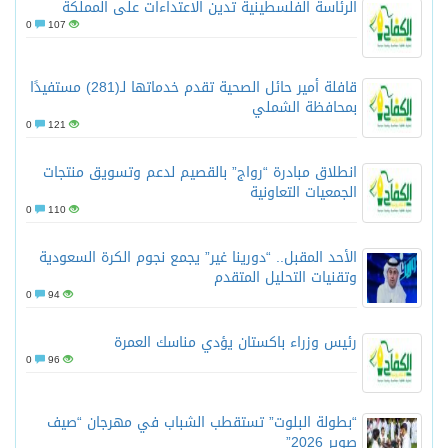
الرئاسة الفلسطينية تدين الاعتداءات على المملكة
0
107
قافلة أمير حائل الصحية تقدم خدماتها لـ(281) مستفيدًا
بمحافظة الشملي
0
121
انطلاق مبادرة “رواج” بالقصيم لدعم وتسويق منتجات
الجمعيات التعاونية
0
110
الأحد المقبل.. “دورينا غير” يجمع نجوم الكرة السعودية
وتقنيات التحليل المتقدم
0
94
رئيس وزراء باكستان يؤدي مناسك العمرة
0
96
“بطولة البلوت” تستقطب الشباب في مهرجان “صيف
صوير 2026”