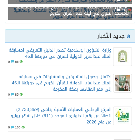
0
713
“الهلال الأحمر” بالمدينة المنورة يعلن نجاح التغطية الإسعافية
0
734
للمسجد النبوي في ليلة ختم القرآن الكريم
جديد الأخبار
وزارة الشؤون الإسلامية تصدر الدليل التعريفي لمسابقة
الملك عبدالعزيز الدولية للقرآن في دورتها الـ46
0
86
اكتمال وصول المشاركين والمشاركات في مسابقة
الملك عبدالعزيز الدولية للقرآن الكريم في دورتها الـ46
إلى مقر انعقادها بمكة المكرمة
0
85
المركز الوطني للعمليات الأمنية يتلقى (2,733,359)
اتصالًا عبر رقم الطوارئ الموحد (911) خلال شهر يوليو
من عام 2026
0
105