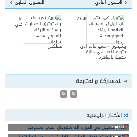
المحتوى التالي
المحتوى السابق
الآلاف
ما
هي
يشيعون - سمير غانم إلى
نتفلكس
مثواه الأخير في جنازة
مهيبة بالقاهرة .
للمشاركة والمتابعة
الأخبار الرئيسية
بدء التسجيل في الدورة الـ8 لمهرجان أفلام السعودية
0
718
الكفاح نيوز تستعرض انجازاتها خلال 3 أشهر من إنطلاقتها .