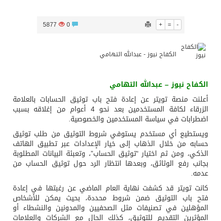
تشغيل قطاري 809 / 810 علي خط( شربين / قلين ) بكامل بجمهورية مصر العربيةجداولها خلال يومي 6 – 7 أغسطس الجاري
5877
0
+
=
-
مركز الملك سلمان للإغاثة يضع حجر الأساس لمشروع بناء وإعادة تأهيل 13 مدرسة في محافظتي لحج والضالع
الكفاح نيوز - عبدالله التهامي
نادي سباقات الخيل يوقّع اتفاقية رعاية مع تطبيق ميدان
الكفاح نيوز – عبدالله التهامي
أعلنت منصة تويتر عن إعادة فتح باب توثيق الحسابات بالعلامة
الزرقاء لكافة المستخدمين بعد نحو 4 أعوام من إغلاقه بسبب
الهولندي مارينو بوستش يخلف يايسله في تدريب الاهلي
اضطرابات في سياسة المستخدمين والخصوصية.
ويستطيع أي مستخدم يستوفي شروط التوثيق من طلب توثيق
حسابه من خلال الذهاب إلى خيار الإعدادات عبر تطبيق الهاتف
الذكي، ومن ثم اختيار “توثيق الحساب”، وتعبئة البيانات المطلوبة
بجانب رفع الوثائق، وبعدها انتظار الرد حول توثيق الحساب من
عدمه.
كانت تويتر قد كشفت نهاية العام الماضي عن رغبتها في إعادة
فتح باب التوثيق ضمن شروط محددة، بحيث يمكن للأشخاص
المؤهلين في تصنيفات مثل الصحفيين والمدونين والنشطاء أو
المؤثرين التقديم للتوثيق، كذلك الحال مع الشركات والعلامات