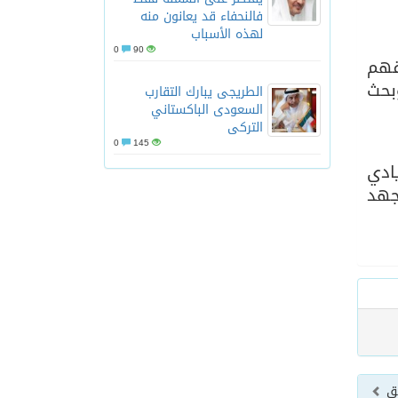
فالنحفاء قد يعانون منه
لهذه الأسباب
0
90
قهم
وبحث
الطريجى يبارك التقارب
السعودى الباكستاني
التركى
0
145
ادي
جهد
بق