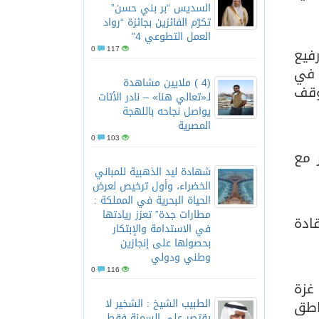
السديس “بر بني حسن”
تكرّم الفائزين بجائزة “رواد
العمل التطوعي 4”
0
117
فيع
 في
(4 ) ملايين مشاهدة
وقف
لـ«تعالي هنا» – نادر الأتات
يواصل نجاحه باللهجة
المصرية
0
103
 مع
شهادة ليد الذهبية للمباني
الخضراء، وأول ترخيص لعرض
الحياة البحرية في المملكة :
مطارات جدة” تعزز ريادتها
ادة
في الاستدامة والإبتكار
بحصولها على إنجازين
وطني ودولي
0
116
غزة
الطبيب الشيخ : الشخير لا
اطق
يقتصر على السمنة فقط