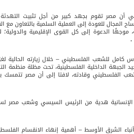
ي أن مصر تقوم بجهد كبير من أجل تثبيت التهدئة 
أساس لمشروع بناء وإعادة تأهيل 13 مدرسة في محافظتي لحج والضالع
اح المجال للعودة إلى العملية السلمية بالتعاون مع ال
، موجهًا الدعوة إلى كل القوى الإقليمية والدولية؛ ل
.
اس كامل للشعب الفلسطيني – خلال زيارته الحالية لغز
 الجبهة الداخلية الفلسطينية، تحت مظلة منظمة التحر
عب الفلسطيني وقادته، لافتا إلى أن مصر تتمسك بإن
اعدات الإنسانية هدية من الرئيس السيسي وشعب مصر لس
نباء الشرق الأوسط – أهمية إنهاء الانقسام الفلسطي