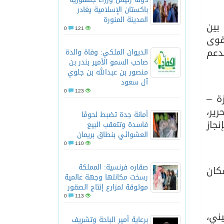
باكستان الإسلامية يغادر
المدينة المنورة
بين
0
121
قوى
دعم
الديوان الملكي: وفاة والدة
صاحب السمو الأمير بندر بن
منصور بن عبدالله بن جلوي
آل سعود
0
123
ة –
ير،
أمانة جدة تضبط لحومًا
جاز
فاسدة وتتعقب البيع
العشوائي بنطاق بريمان
0
110
صقاره فرنسية: المملكة
كان
رسخت مكانتها وجهة عالمية
موثوقة لمزارع إنتاج الصقور
0
113
ني،
برعاية أمير الباحة وتشريف