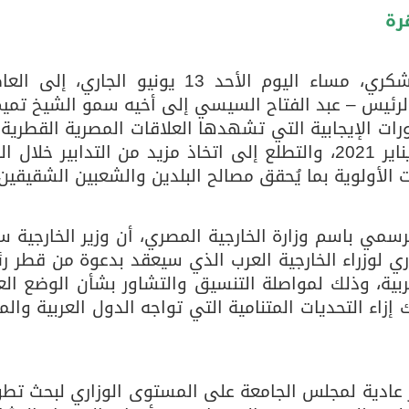
رة
ى يستقبل ملك البحرين
وصل وزير الخارجية المصري – سامح شكري، مساء اليوم الأحد 13 يونيو الجاري،
 الرئيس – عبد الفتاح السيسي إلى أخيه سمو الشيخ تميم
رات الإيجابية التي تشهدها العلاقات المصرية القطرية
أعقاب التوقيع على “بيان العُلا” في 5 يناير 2021، والتطلع إلى اتخاذ مزيد من التدابير خلا
ات الأولوية بما يُحقق مصالح البلدين والشعبين الشقيقين
سمي باسم وزارة الخارجية المصري، أن وزير الخارجية 
وري لوزراء الخارجية العرب الذي سيعقد بدعوة من قطر ر
ربية، وذلك لمواصلة التنسيق والتشاور بشأن الوضع الع
إزاء التحديات المتنامية التي تواجه الدول العربية وال
عادية لمجلس الجامعة على المستوى الوزاري لبحث تطو