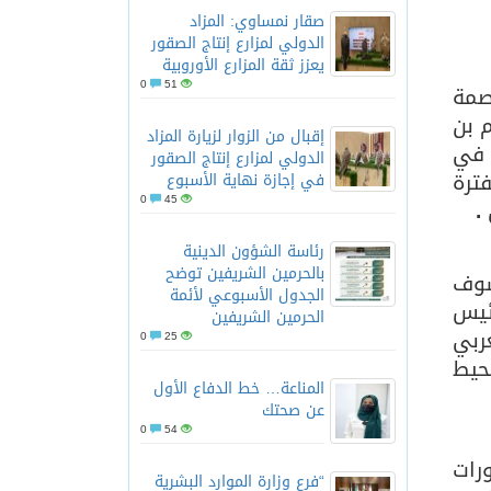
صقار نمساوي: المزاد
الدولي لمزارع إنتاج الصقور
يعزز ثقة المزارع الأوروبية
0
51
 إلى العاصمة
 بن
إقبال من الزوار لزيارة المزاد
 في
الدولي لمزارع إنتاج الصقور
ل الفترة
في إجازة نهاية الأسبوع
0
45
.
رئاسة الشؤون الدينية
بالحرمين الشريفين توضح
سوف
الجدول الأسبوعي لأئمة
ئيس
الحرمين الشريفين
ربي
0
25
محيط
المناعة… خط الدفاع الأول
عن صحتك
0
54
رات
“فرع وزارة الموارد البشرية