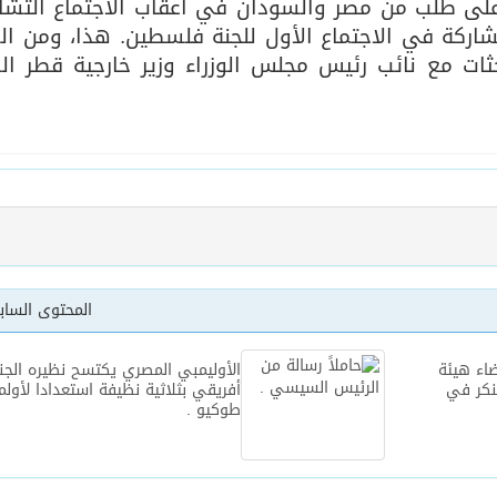
لى طلب من مصر والسودان في أعقاب الاجتماع التشا
لمشاركة في الاجتماع الأول للجنة فلسطين. هذا، ومن ال
حثات مع نائب رئيس مجلس الوزراء وزير خارجية قطر ال
المحتوى السا
اء هيئة
الأوليمبي المصري يكتسح نظيره الج
نكر في
أفريقي بثلاثية نظيفة استعدادا لأولمب
طوكيو .