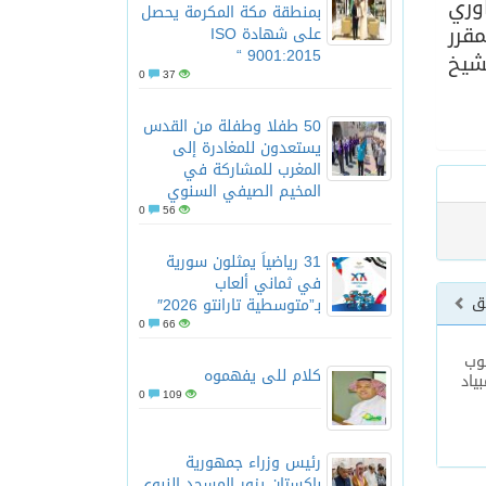
وري
بمنطقة مكة المكرمة يحصل
مقرر
على شهادة ISO
9001:2015 “
شيخ
0
37
50 طفلا وطفلة من القدس
يستعدون للمغادرة إلى
المغرب للمشاركة في
المخيم الصيفي السنوي
0
56
31 رياضياً يمثلون سورية
في ثماني ألعاب
بق
بـ”متوسطية تارانتو 2026″
0
66
نوب
كلام للى يفهموه
ياد
0
109
رئيس وزراء جمهورية
باكستان يزور المسجد النبوي