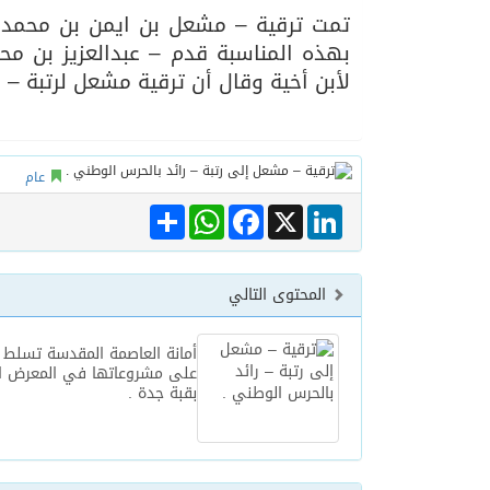
تمت ترقية – مشعل بن ايمن بن محمد ب
بهذه المناسبة قدم – عبدالعزيز بن محم
06/08/2026
الهولندي مارينو بوستش 
لأبن أخية وقال أن ترقية مشعل لرتبة –
عام
Share
WhatsApp
Facebook
LinkedIn
X
المحتوى التالي
أمانة العاصمة المقدسة تسلط 
على مشروعاتها في المعرض ا
بقبة جدة .