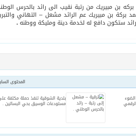
ركه بن مبيريك من رتبة نقيب الى رائد بالحرس الوطن
د بركة بن مبيريك عم الرائد مشعل – التهاني والتبري
يخلف يايسله في تدريب الاهلي
 رائد ستكون دافع له لخدمة دينة ومليكة ووطنه
.
المحتوى السا
الضوء
بلدية الشوقية تنفذ حملة مكثفة عل
لرقمي
مستودعات الوسيق بحي البساتين .