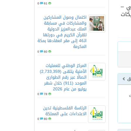
0
61
ي –
كات
اكتمال وصول المشاركين
والمشاركات في مسابقة
الملك عبدالعزيز الدولية
للقرآن الكريم في دورتها
الـ46 إلى مقر انعقادها بمكة
المكرمة
0
60
المركز الوطني للعمليات
الأمنية يتلقى (2,733,359)
اتصالًا عبر رقم الطوارئ
بق
الموحد (911) خلال شهر
يوليو من عام 2026
ى
0
78
الرئاسة الفلسطينية تدين
الاعتداءات على المملكة
0
80