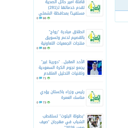
قافلة أمير حائل الصحية
تقدم خدماتها لـ(281)
مستفيدًا بمحافظة الشملي
0
96
انطلاق مبادرة “رواج”
بالقصيم لدعم وتسويق
منتجات الجمعيات التعاونية
0
88
الأحد المقبل.. “دورينا غير”
يجمع نجوم الكرة السعودية
وتقنيات التحليل المتقدم
0
71
رئيس وزراء باكستان يؤدي
مناسك العمرة
0
73
“بطولة البلوت” تستقطب
الشباب في مهرجان “صيف
صوير 2026”