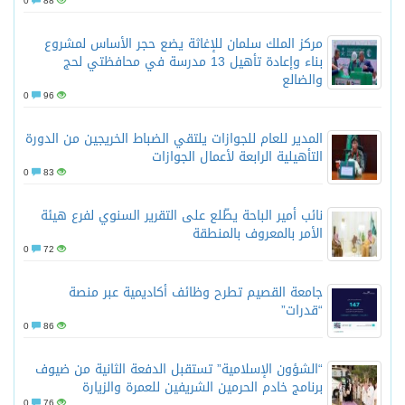
0
88
مركز الملك سلمان للإغاثة يضع حجر الأساس لمشروع
بناء وإعادة تأهيل 13 مدرسة في محافظتي لحج
والضالع
0
96
المدير للعام للجوازات يلتقي الضباط الخريجين من الدورة
التأهيلية الرابعة لأعمال الجوازات
0
83
نائب أمير الباحة يطّلع على التقرير السنوي لفرع هيئة
الأمر بالمعروف بالمنطقة
0
72
جامعة القصيم تطرح وظائف أكاديمية عبر منصة
“قدرات”
0
86
“الشؤون الإسلامية” تستقبل الدفعة الثانية من ضيوف
برنامج خادم الحرمين الشريفين للعمرة والزيارة
0
76