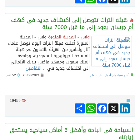
هيئة التراث تتوصل إلى اكتشاف جديد في كهف
أم جرسان يعود إلى ما قبل 7000 سنة
واس - المدينة المنورة
واس - المدينة
المنورة أعلنت هيئة التراث اليوم توصل علماء
آثار وأحافير من الهيئة بالتعاون مع هيئة
المساحة الجيولوجية السعودية، وجامعة
الملك سعود، ومعهد ماكس بلانك الألماني،
إلى اكتشاف جديد في ..
التفاصيل
أخبار سياحية
,
أخبار محلية
,
عام
28/06/2021
6:52 م
19459
Share
WhatsApp
Facebook
LinkedIn
X
السياحة في الباحة وأفضل 6 أماكن سياحية يستحق
زيارتك