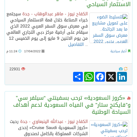
الاستثمار السياحي
الكفاح نيوز - ماهر عبدالوهاب - جدة
سيجتمع
سمو امير الكويت يتسلم رسالة خطية من سمو الامير محمد بن سلمان
خبراء الصناعة خلال قمة الاستثمار السياحي
في معرض سوق السفر العربي 2022 الذي
سيقام على أرضية مركز دبي التجاري العالمي
ترامب: مضيق هرمز سيُفتح “قريباً جداً”.. وإلا ستتعرض إيران لـ”ضربة قوية للغاية”
من يوم الاثنين 9 مايو إلى يوم الخميس 12
..
التفاصيل
مفتى جمهورية مصر العربية الوعي الديني الصحيح يصوغ شخصيةً قياديةً متوازنةً تجمع بين العلم والأخلاق والعمل
أخبار سياحية
17/04/2022
11:24 م
22931
مركز الملك سلمان للإغاثة يضع حجر الأساس لمشروع بناء وإعادة تأهيل 13 مدرسة في محافظتي لحج والضالع
Share
WhatsApp
Facebook
LinkedIn
X
«كروز السعودية» ترحب بسفينتي “سيلفر سي”
و”فايكنج ستار” في المياه السعودية لدعم أهداف
السياحة الوطنية
الكفاح نيوز - عبدالله الينبعاوي - جدة
رحبت
«كروز السعودية Cruise Saudi» إحدى
الشركات المملوكة بالكامل لصندوق