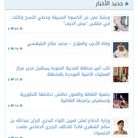
جديد الأخبار
ورشتا عمل عن الكسوة الشريفة وخطي النسخ والثلث
في ملتقى “عرش الحرف”
0
63
وفاة الأديب والمؤرخ – محمد صالح البليهشي
0
76
نائب أمير منطقة المدينة المنورة يستقبل مدير مركز
العمليات الأمنية الموحدة بالمنطقة
0
75
جمعية الثقافة والفنون تناقش خططها التطويرية
وتستعرض برامجها الثقافية
0
74
وزارة الدفاع تعلن تعيين اللواء البحري الركن عبدالله بن
سالم الشهري قائدًا للتحالف البحري الدفاعي متعدد
الجنسيات