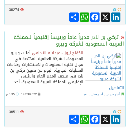
38274
Share
WhatsApp
Facebook
LinkedIn
X
تركي بن نادر مديراً عاماً ورئيساً إقليمياً للمملكة
العربية السعودية لشركة ويبرو
الكفاح نيوز - عبدالله التهامي
أعلنت ويبرو
المحدودة، الشركة العالمية المختصة في
مجال تقنية المعلومات والاستشارات وخدمات
العمليات التجارية، اليوم عن تعيين تركي بن
نادر في منصب المدير العام والرئيس
الإقليمي للمملكة العربية السعودية، أحد ..
التفاصيل
أخبار سياحية
,
أخبار محلية
,
عام
14/03/2022
5:35 م
38511
Share
WhatsApp
Facebook
LinkedIn
X