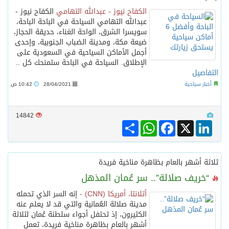
الكفاح نيوز - عبدالله التهامي
الكفاح نيوز -
عبدالله التهامي السياحة في الباحة الباحة،
سويسرا الشرق، الواحة الغناء، حديقة الحجاز،
ضيعة مكة، ومدينة الضباب الجنوبية، وإحدى
أجمل الأماكن السياحية في السعودية على
الإطلاق. السياحة في الباحة ستمنحك كل ..
التفاصيل
أخبار سياحية
28/04/2021
10:42 ص
14842
Share
WhatsApp
Facebook
LinkedIn
X
ثلاثة أشهر بالعام بظاهرة مناخية فريدة
“خريف صلالة”.. سر عُمان المذهل
أتلانتا، أمريكا (CNN) -
إنه السر الذي تحمله
مدينة صلالة العُمانية والتي قد لا يعلم عنه
الكثيرون، إذ تحتفل أجواء سلطنة عُمان لثلاثة
أشهر بالعام بظاهرة مناخية فريدة، تعمل