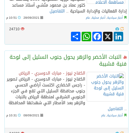
كتور عماد بن محمود منُشي أستاذ مساعد
إدارة الفعاليات والإدارة السياحية ..
التفاصيل
أخبار سياحية
,
أخبار محلية
,
عام
28/09/2021
10:51 م
24710
Share
WhatsApp
Facebook
LinkedIn
X
النبات الأخضر والزهر يحول جنوب السليل إلى لوحة
فنية قشيبة
الكفاح نيوز - مبارك الدوسري - الرياض
الكفاح نيوز - مبارك الدوسري - الرياض تصوير
- راجس الخضاري اكتست أراضي الحسي
جنوب محافظة السليل التي تقع في الجزء
الجنوبي الشرقي لمنطقة الرياض بالنبات
والزهر بعد الأمطار التي شهدتها المحافظة
..
التفاصيل
أخبار سياحية
,
عام
08/09/2021
10:31 م