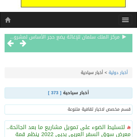
نادي سباقات الخيل يوقّع اتفاقية رعاية مع تطبيق ميدان
الهولندي مارينو بوستش يخلف يايسله في تدريب الاهلي
أخبار دولية
>
أخبار سياحية
بين البحر والترفيه والثقافة والتسوق صيف جدة.. شواطئ رائعة وأنشطة متنوعة ووجهات تناسب كل الأذواق
أخبار سياحية
[ 373 ]
جماهير نادي طرابزون تخرج لاستقبال النجم محمد صلاح
قسم مخصص لاخبار ثقافية متنوعة
الاحتفال بافتتاح “جناح سمو الشيخة فاطمة بنت مبارك لأمراض النساء والتوليد” في مستشفى المقاصد
لتسليط الضوء على تمويل مشاريع ما بعد الجائحة..
معرض سوق السفر العربي بدبي 2022 ينظم قمة
المدرب الكويتي – ماهر يدرب نادي جدة