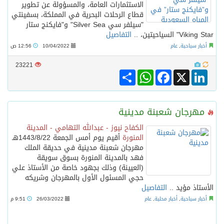
الاستثمارات العامة، والمسؤولة عن تطوير
قطاع الرحلات البحرية في المملكة، بسفينتي
"سيلفر سي Silver Sea" و"فايكنج ستار
Viking Star" السياحيتين، ..
التفاصيل
أخبار سياحية
,
عام
10/04/2022
12:56 ص
23221
Share
WhatsApp
Facebook
LinkedIn
X
مهرجان شعبنة مدينية
الكفاح نيوز - عبدالله التهامي - المدينة
المنورة
أقيم يوم أمس الجمعة 1443/8/22هـ
مهرجان شعبنة مدينية في حديقة الملك
فهد بالمدينة المنورة بسوق سويقة
(العيينة) وذلك بجهود خاصة من الأستاذ علي
حجي المسئول الأول بالمهرجان وشريكه
الأستاذ مؤيد ..
التفاصيل
أخبار سياحية
,
أخبار محلية
,
عام
26/03/2022
9:51 م