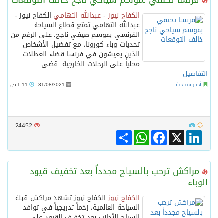
فرنسا تحتفي بموسم سياحي ناجح خالف التوقعات
الكفاح نيوز - عبدالله التهامي
الكفاح نيوز -
عبدالله التهامي تمتع قطاع السياحة
الفرنسي بموسم صيفي ناجح، على الرغم من
تحديات وباء كورونا، مع تفضيل الأشخاص
الذين يعيشون في فرنسا قضاء العطلات
محلياً على الرحلات الخارجية. قضى ..
التفاصيل
أخبار سياحية
31/08/2021
1:11 ص
24452
Share
WhatsApp
Facebook
LinkedIn
X
مراكش ترحب بالسياح مجدداً بعد تخفيف قيود
الوباء
الكفاح نيوز
الكفاح نيوز تشهد مراكش قبلة
السياحة العالمية، زخماً تدريجياً في توافد
السياح الأجانب بعد تخفيف القيود على