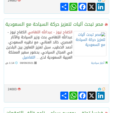
24683
Share
WhatsApp
Facebook
LinkedIn
X
مصر تبحث آليات لتعزيز حركة السياحة مع السعودية
الكفاح نيوز - عبدالله التهامي
الكفاح نيوز -
عبدالله التهامي بحث وزير السياحة والآثار
المصري، خالد العناني، مع نظيره السعودي،
أحمد الخطيب، سبل تعزيز التعاون بين البلدين
في المجال السياحي، بحضور سفير المملكة
العربية السعودية لدى ..
التفاصيل
أخبار سياحية
08/09/2021
1:14 ص
24003
Share
WhatsApp
Facebook
LinkedIn
X