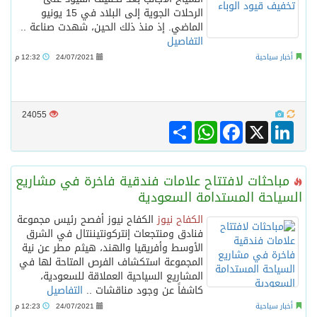
الرحلات الجوية إلى البلاد في 15 يونيو
الماضي. إذ منذ ذلك الحين، شهدت صناعة ..
التفاصيل
أخبار سياحية
24/07/2021
12:32 م
24055
Share
WhatsApp
Facebook
LinkedIn
X
مباحثات لافتتاح علامات فندقية فاخرة في مشاريع
السياحة المستدامة السعودية
الكفاح نيوز
الكفاح نيوز أفصح رئيس مجموعة
فنادق ومنتجعات إنتركونتيننتال في الشرق
الأوسط وأفريقيا والهند، هيثم مطر عن نية
المجموعة استكشاف الفرص المتاحة لها في
المشاريع السياحية العملاقة للسعودية،
كاشفاً عن وجود مناقشات ..
التفاصيل
أخبار سياحية
24/07/2021
12:23 م