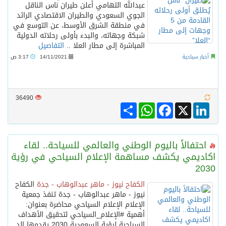
عبدالله التهامي أعلن طيران ناس الناقل
الجوي السعودي‎ ‎والطيران الاقتصادي الرائد
في منطقة الشرق الأوسط، عن التوسع في
شبكة وجهاته، والبدء بأولى رحلاته الدولية
المباشرة إلى مطار العلا ..
التفاصيل
أخبار سياحية
14/11/2021
3:17 ص
36490
Share
WhatsApp
Facebook
LinkedIn
X
احتفالاً باليوم الوطني والعالمي للسياحة.. لقاء
اكاديمي يكشف مساهمة الإعلام السياحي في رؤية
2030
الكفاح نيوز - ماهر عبدالوهاب - جدة
الكفاح
نيوز - ماهر عبدالوهاب - جدة تنفذ جمعية
الإعلام الإعلام السياحي محاضرة بعنوان:
أهمية #الإعلام_السياحي لتحقيق الأهداف
السياحية لرؤية السعودية 2030 يقدمها الد