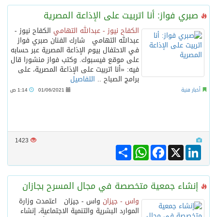
صبري فواز: أنا اتربيت على الإذاعة المصرية
الكفاح نيوز - عبدالله التهامي
الكفاح نيوز -
عبدالله التهامي شارك الفنان صبري فواز
في الاحتفال بيوم الإذاعة المصرية عبر حسابه
على موقع فيسبوك. وكتب فواز منشورا قال
فيه: «أنا اتربيت على الإذاعة المصرية، على
برامج الصباح ..
التفاصيل
أخبار فنية
01/06/2021
1:14 ص
1423
Share
WhatsApp
Facebook
LinkedIn
X
إنشاء جمعية متخصصة في مجال المسرح بجازان
واس - جيزان
واس - جيزان اعتمدت وزارة
الموارد البشرية والتنمية الاجتماعية، إنشاء