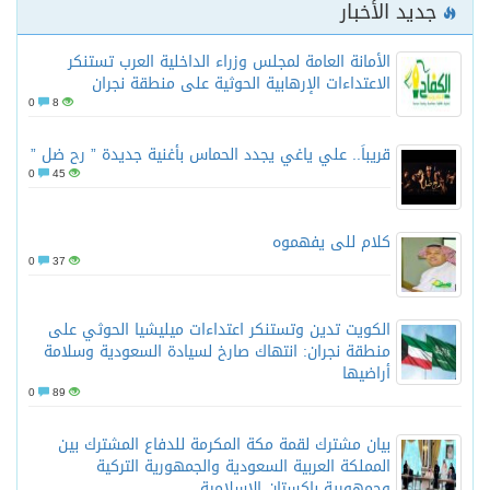
جديد الأخبار
الأمانة العامة لمجلس وزراء الداخلية العرب تستنكر
الاعتداءات الإرهابية الحوثية على منطقة نجران
0
8
قريباً.. علي ياغي يجدد الحماس بأغنية جديدة ” رح ضل ”
0
45
كلام للى يفهموه
0
37
الكويت تدين وتستنكر اعتداءات ميليشيا الحوثي على
منطقة نجران: انتهاك صارخ لسيادة السعودية وسلامة
أراضيها
0
89
بيان مشترك لقمة مكة المكرمة للدفاع المشترك بين
المملكة العربية السعودية والجمهورية التركية
وجمهورية باكستان الإسلامية