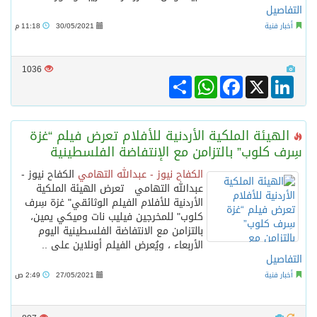
التفاصيل
أخبار فنية
30/05/2021
11:18 م
1036
Share
WhatsApp
Facebook
LinkedIn
X
الهيئة الملكية الأردنية للأفلام تعرض فيلم “غزة
سِرف كلوب” بالتزامن مع الإنتفاضة الفلسطينية
الكفاح نيوز - عبدالله التهامي
الكفاح نيوز -
عبدالله التهامي تعرض الهيئة الملكية
الأردنية للأفلام الفيلم الوثائقي" غزة سِرف
كلوب" للمخرجين فيليب نات وميكي يمين،
بالتزامن مع الانتفاضة الفلسطينية اليوم
الأربعاء ، ويُعرض الفيلم أونلاين على ..
التفاصيل
أخبار فنية
27/05/2021
2:49 ص