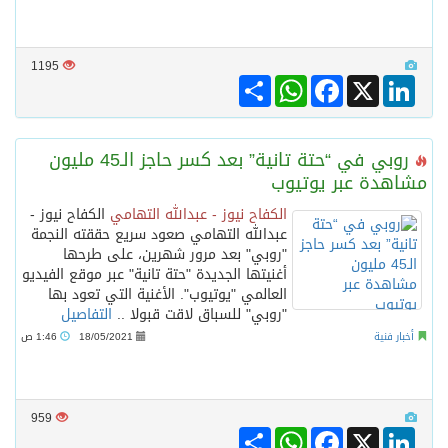
1195
Share
WhatsApp
Facebook
LinkedIn
X
روبي في “حتة تانية” بعد كسر حاجز الـ45 مليون
مشاهدة عبر يوتيوب
الكفاح نيوز - عبدالله التهامي
الكفاح نيوز -
عبدالله التهامي صعود سريع حققته النجمة
"روبي" بعد مرور شهرين، على طرحها
أغنيتها الجديدة "حتة تانية" عبر موقع الفيديو
العالمي "يوتيوب". الأغنية التي تعود بها
"روبي" للسباق لاقت قبولا ..
التفاصيل
أخبار فنية
18/05/2021
1:46 ص
959
Share
WhatsApp
Facebook
LinkedIn
X