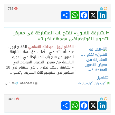
735
Share
WhatsApp
Facebook
LinkedIn
X
«الشارقة للفنون» تفتح باب المشاركة في معرض
التصوير الفوتوغرافي «وجهة نظر 9»
الكفاح نيوز - عبدالله التهامي
الكفاح نيوز -
عبدالله التهامي أعلنت مؤسسة الشارقة
للفنون عن فتح باب المشاركة في الدورة
التاسعة من معرض التصوير الفوتوغرافي
«الشارقة وجهة نظر»، والتي ستقام في 18
سبتمبر في ستوديوهات الحمرية. وتدعو ..
التفاصيل
أخبار دولية
,
أخبار فنية
,
عام
01/06/2021
1:20 ص
3461
Share
WhatsApp
Facebook
LinkedIn
X