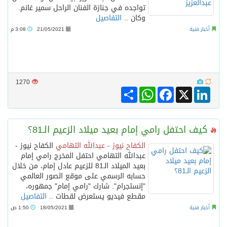
تواجده في جنازة الفنان الراحل سمير غانم.
وكان ..
التفاصيل
أخبار فنية
21/05/2021
3:08 م
1270
Share
WhatsApp
Facebook
LinkedIn
X
كيف احتفل رامي إمام بعيد ميلاد الزعيم الـ81؟
الكفاح نيوز - عبدالله التهامي
الكفاح نيوز -
عبدالله التهامي احتفل المخرج رامي إمام
بعيد الميلاد الـ81 للزعيم عادل إمام، من خلال
حسابه الرسمي على موقع الصور العالمي
"إنستجرام". شارك "رامي إمام" جمهوره،
مقطع فيديو يستعرض لقطات ..
التفاصيل
أخبار فنية
18/05/2021
1:50 ص