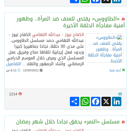
«الطاووس» يقتص للعنف ضد المرأة.. وظهور
أمنية مفاجأة الحلقة الأخيرة
الكفاح نيوز - عبدالله التهامي
الكفاح نيوز -
عبدالله التهامي حصد مسلسل الطاووس،
على مدى 30 حلقة، نجاحا جماهيريا كبيرا
وردود فعل إيجابية تلقاها صناع وفريق عمل
المسلسل الذي يعرض خلال الموسم الدرامي
الرمضاني. وأشاد الجمهور والنقاد ..
التفاصيل
أخبار فنية
12/05/2021
8:11 ص
1214
Share
WhatsApp
Facebook
LinkedIn
X
مسلسل «النمر» يحقق نجاحا خلال شهر رمضان
الكفاح نيوز - عبدالله التهامي
الكفاح نيوز -