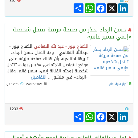
897
Share
WhatsApp
Facebook
LinkedIn
X
حسن الرداد يحذر من صفحة مزيفة تنتحل شخصية
«إيمي سمير غانم»
الكفاح نيوز - عبدالله التهامي
الكفاح نيوز -
عبدالله التهامي وجه الفنان حسن الرداد،
تنبيها لمتابعيه، بأن هناك صفحة مزيفة على
موقع التواصل الاجتماعي «فيس بوك» تنتحل
شخصية زوجته الفنانة إيمي سمير غانم. وقال
«الرداد» في منشور ..
التفاصيل
أخبار فنية
,
عام
24/05/2021
12:59 ص
1233
Share
WhatsApp
Facebook
LinkedIn
X