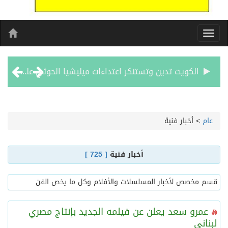
بيان مشترك لقمة مكة المكرمة للدفاع المشترك بين المملكة العربية السعودية والجمهورية التركية وجمهورية باكستان الإسلامية
الفيفا – يعتذر عن آلية إدارة مقترح الحقوق التجارية لكأس العالم ويؤكد مراجعة الإجراءات
عام
>
أخبار فنية
بدعم مغربي: مدرسة صيفية في القدس تمزج الحرف التقليدية بالذكاء الاصطناعي
أخبار فنية
[ 725 ]
الرئيس عبد الفتاح السيسى يستقبل ملك البحرين
قسم مخصص لأخبار المسلسلات والأفلام وكل ما يخص الفن
تشغيل قطاري 809 / 810 علي خط( شربين / قلين ) بكامل بجمهورية مصر العربيةجداولها خلال يومي 6 – 7 أغسطس الجاري
عمرو سعد يعلن عن فيلمه الجديد بإنتاج مصري
لبناني
مركز الملك سلمان للإغاثة يضع حجر الأساس لمشروع بناء وإعادة تأهيل 13 مدرسة في محافظتي لحج والضالع