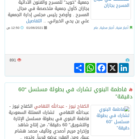
جمعية "خويد" للمسرح والفنون الأدائية
بجازان كأول جمعية متخصصة في مجال
المسرح . وأوضح رئيس مجلس إدارة الجمعية
علي بن يحي الخبراني، ..
التفاصيل
أخبار فنية
,
أخبار محلية
,
عام
01/06/2021
12:50 ص
891
Share
WhatsApp
Facebook
LinkedIn
X
فاطمة البنوي تشارك في بطولة مسلسل “60
دقيقة”
الكفاح نيوز - عبدالله التهامي
الكفاح نيوز -
عبدالله التهامي تشارك الممثلة السعودية
فاطمة البنوي في بطولة مسلسل الإثارة
والتشويق" 60 دقيقة"، من إنتاج شاهد
وإخراج مريم أحمدي وتأليف محمد هشام
عبية، ومن المقرر عرضه قريباً. وتدور ..