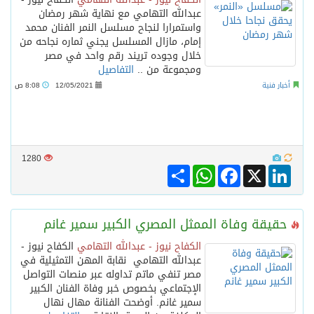
عبدالله التهامي مع نهاية شهر رمضان
واستمرارا لنجاح مسلسل النمر الفنان محمد
إمام، مازال المسلسل يجني ثماره نجاحه من
خلال وجوده تريند رقم واحد في مصر
ومجموعة من ..
التفاصيل
أخبار فنية
12/05/2021
8:08 ص
1280
Share
WhatsApp
Facebook
LinkedIn
X
حقيقة وفاة الممثل المصري الكبير سمير غانم
الكفاح نيوز - عبدالله التهامي
الكفاح نيوز -
عبدالله التهامي نقابة المهن التمثيلية في
مصر تنفي ماتم تداوله عبر منصات التواصل
الإجتماعي بخصوص خبر وفاة الفنان الكبير
سمير غانم. أوضحت الفنانة مهال نهال