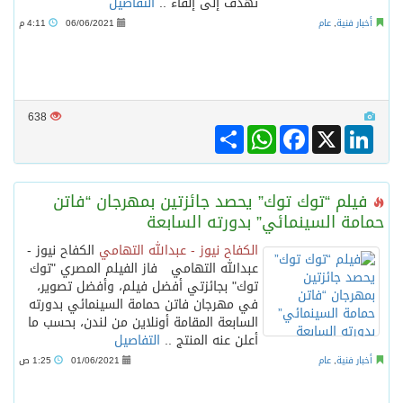
تهدف إلى إلقاء ..
التفاصيل
أخبار فنية
,
عام
06/06/2021
4:11 م
638
Share
WhatsApp
Facebook
LinkedIn
X
فيلم “توك توك” يحصد جائزتين بمهرجان “فاتن
حمامة السينمائي” بدورته السابعة
الكفاح نيوز - عبدالله التهامي
الكفاح نيوز -
عبدالله التهامي فاز الفيلم المصري "توك
توك" بجائزتي أفضل فيلم، وأفضل تصوير،
في مهرجان فاتن حمامة السينمائي بدورته
السابعة المقامة أونلاين من لندن، بحسب ما
أعلن عنه المنتج ..
التفاصيل
أخبار فنية
,
عام
01/06/2021
1:25 ص