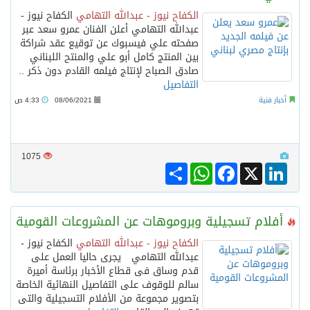
الكفاح نيوز - عبدالله التهامي
الكفاح نيوز -
عبدالله التهامي أعلن الفنان عمرو سعد عبر
نادي سباقات الخيل يوقّع اتفاقية رعاية مع تطبيق ميدان
صفحته علي فيسبوك عن توقيع عقد شراكة
بين المنتج كامل أبو علي والمنتح اللبناني
صادق الصباح لإنتاج فيلمه القادم دون ذكر ..
الهولندي مارينو بوستش يخلف يايسله في تدريب الاهلي
التفاصيل
أخبار فنية
08/06/2021
4:33 ص
بين البحر والترفيه والثقافة والتسوق صيف جدة.. شواطئ رائعة وأنشطة متنوعة ووجهات تناسب كل الأذواق
1075
الكويت تدين وتستنكر اعتداءات ميليشيا الحوثي على منطقة نجران: انتهاك صارخ لسيادة السعودية وسلامة أراضيها
Share
WhatsApp
Facebook
LinkedIn
X
أفلام تسجيلية وبروموهات عن المشروعات القومية
الكفاح نيوز - عبدالله التهامي
الكفاح نيوز -
عبدالله التهامي يجرى حاليا العمل على
قدم وساق فى قطاع الأخبار برئاسة أميرة
سالم للوقوف على التفاصيل النهائية الخاصة
بتصوير مجموعة من الأفلام التسجيلية والتى