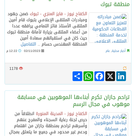
منطقة تبوك
الكفاح نيوز - فايز العنزي - تبوك
ضمن جهود
الرئيس عبد الفتاح السيسى يستقبل ملك البحرين
ومبادرات الملتقى الإعلامي بتبوك قام أمين
الملتقى الأستاذ فائز التمامي يرافقه عددا
من أعضاء الملتقى بزيارة لأمانة منطقة تبوك
تشغيل قطاري 809 / 810 علي خط( شربين / قلين ) بكامل بجمهورية مصر العربيةجداولها خلال يومي 6 – 7 أغسطس الجاري
حيث كان في استقبالهم سعادة أمين
المنطقة المهندس حسام ..
التفاصيل
مركز الملك سلمان للإغاثة يضع حجر الأساس لمشروع بناء وإعادة تأهيل 13 مدرسة في محافظتي لحج والضالع
أخبار محلية
,
عام
02/11/2023
12:22 م
1178
الطريجى يبارك التقارب السعودى الباكستاني التركى
Share
WhatsApp
Facebook
LinkedIn
X
تراحم جازان تكرم أبناءها الموهوبين في مسابقة
موهوب في مجال الرسم
الكفاح نيوز - المدينة المنورة
انطلاقاً من
حرص لجنة رعاية السجناء والمفرج عنهم
وأسرهم تراحم بمنطقة جازان من اهتمام
ودعم غير محدود في جميع ما يتعلق بمجال