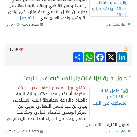
بن عبدالرحمن القاضي برفقة نائبه المهندس
عطية بن مقبل الثقفي عدة مزارع في وادي
لية وفي وادي العرج وفي ..
التفاصيل
أخبار محلية
,
عام
01/11/2023
7:44 م
1549
Share
WhatsApp
Facebook
LinkedIn
X
” حلول فنية لإزالة اشجار المسكيت في الليث”
الكفاح نيوز - منصور نظام الدين - مكة
المكرمة
أستقبل مدير مكتب وزارة البيئة
والمياه والزراعة بمحافظة الليث المهندس
يحيى بن عبدالرحمن المهابي فريق من
المركز الوطني للغطاء النباتي ومكافحة
التصحر وعدد من الخبراء لمحافظة الليث لوضع
الحلول الفنية ..
التفاصيل
أخبار محلية
,
عام
01/11/2023
7:40 م