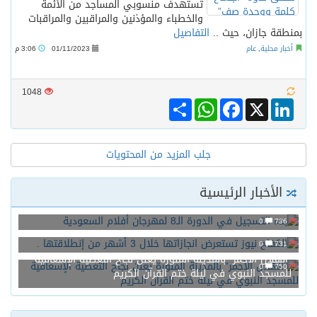
تستهدف منسوبي المساجد من الأئمة
والخطباء والمؤذنين والمراقبين والمراقبات
بمنطقة جازان، حيث ..
التفاصيل
أخبار محلية
,
عام
01/11/2023
3:06 م
1048
Share
WhatsApp
Facebook
LinkedIn
X
جلب المزيد من المحتويات
الأخبار الرئيسية
بدء التسجيل في الدورة الـ8 لمهرجان أفلام السعودية
0
736
الكفاح نيوز تستعرض انجازاتها خلال 3 أشهر من إنطلاقتها .
0
731
“الهلال الأحمر” بالمدينة المنورة يعلن نجاح التغطية الإسعافية
0
750
للمسجد النبوي في ليلة ختم القرآن الكريم