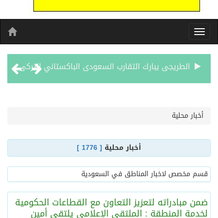
مشوار العمر يبدا من لبنان
الأحد المقبل.. “دورينا غير” يجمع نجوم الكرة السعودية وتقنيات التحليل المتقدم
أخبار محلية
الكويت تدين وتستنكر اعتداءات ميليشيا الحوثي على منطقة نجران: انتهاك صارخ لسيادة السعودية وسلامة أراضيها
أخبار محلية
[ 1776 ]
بيان مشترك لقمة مكة المكرمة للدفاع المشترك بين المملكة العربية السعودية والجمهورية التركية وجمهورية باكستان الإسلامية
قسم مخصص لاخبار المناطق في السعودية
الفيفا – يعتذر عن آلية إدارة مقترح الحقوق التجارية لكأس العالم ويؤكد مراجعة الإجراءات
ضمن مبادراته لتعزيز التعاون مع القطاعات الحكومية
لخدمة المنطقة : الملتقى الإعلامي يلتقي أمين
بدعم مغربي: مدرسة صيفية في القدس تمزج الحرف التقليدية بالذكاء الاصطناعي