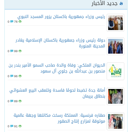
جديد الأخبار
رئيس وزراء جمهورية باكستان يزور المسجد النبوي
0
76
دولة رئيس وزراء جمهورية باكستان الإسلامية يغادر
المدينة المنورة
0
99
الديوان الملكي: وفاة والدة صاحب السمو الأمير بندر بن
منصور بن عبدالله بن جلوي آل سعود
0
96
أمانة جدة تضبط لحومًا فاسدة وتتعقب البيع العشوائي
بنطاق بريمان
0
89
صقاره فرنسية: المملكة رسخت مكانتها وجهة عالمية
موثوقة لمزارع إنتاج الصقور
0
91