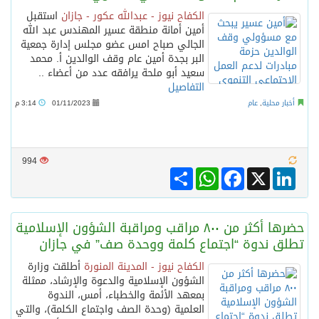
الكفاح نيوز - عبدالله عكور - جازان
استقبل
أمين أمانة منطقة عسير المهندس عبد الله
الجالي صباح امس عضو مجلس إدارة جمعية
البر بجدة أمين عام وقف الوالدين أ. محمد
سعيد أبو ملحة يرافقه عدد من أعضاء ..
التفاصيل
أخبار محلية
,
عام
01/11/2023
3:14 م
994
Share
WhatsApp
Facebook
LinkedIn
X
حضرها أكثر من ٨٠٠ مراقب ومراقبة الشؤون الإسلامية
تطلق ندوة “اجتماع كلمة ووحدة صف” في جازان
الكفاح نيوز - المدينة المنورة
أطلقت وزارة
الشؤون الإسلامية والدعوة والإرشاد، ممثلة
بمعهد الأئمة والخطباء، أمس، الندوة
العلمية (وحدة الصف واجتماع الكلمة)، والتي