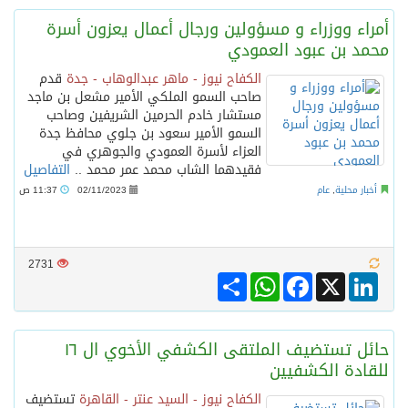
أمراء ووزراء و مسؤولين ورجال أعمال يعزون أسرة
محمد بن عبود العمودي
الكفاح نيوز - ماهر عبدالوهاب - جدة
قدم
صاحب السمو الملكي الأمير مشعل بن ماجد
مستشار خادم الحرمين الشريفين وصاحب
السمو الأمير سعود بن جلوي محافظ جدة
العزاء لأسرة العمودي والجوهري في
فقيدهما الشاب محمد عمر محمد ..
التفاصيل
أخبار محلية
,
عام
02/11/2023
11:37 ص
2731
Share
WhatsApp
Facebook
LinkedIn
X
حائل تستضيف الملتقى الكشفي الأخوي ال ١٦
للقادة الكشفيين
الكفاح نيوز - السيد عنتر - القاهرة
تستضيف