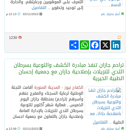
التعرف على الموهوبين ورعايتهم، والحاجة
إلى توحيد وتطوير ..
التفاصيل
أخبار محلية
,
عام
02/11/2023
12:13 م
1230
Share
WhatsApp
Facebook
LinkedIn
X
تراحم جازان تنفذ مبادرة الكشف والتوعية بسرطان
الثدي للنزيلات بإصلاحية جازان مع جمعية إحسان
الطبية الخيرية
الكفاح نيوز - المدينة المنورة
أقامت اللجنة
الوطنية لرعاية السجناء والمفرج عنهم
وأسرهم (تراحم) بمنطقة جازان اليوم
الخميس , فعالية شهر ّأكتوبر للتوعية
بسرطان الثدي للنزيلات بالإدارة العامة
بإصلاحية جازان بالتعاون مع جمعية احسان
الطبية ..
التفاصيل
أخبار محلية
,
عام
02/11/2023
12:09 م