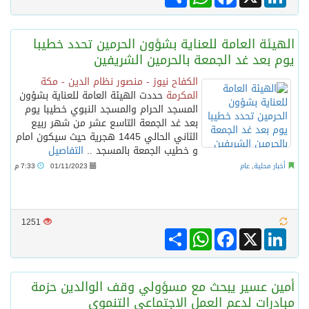
الهيئة العامة للعناية بشؤون الحرمين تحدد خطيبا
يوم بعد غد الجمعة بالحرمين الشريفين
الكفاح نيوز - منصور نظام الدين - مكة
المكرمة
حددت الهيئة العامة للعناية بشؤون
المسجد الحرام والمسجد النبوي خطيبا يوم
بعد غد الجمعة التاسع عشر من شهر ربيع
الثاني الحالي 1445 هجرية حيث سيكون امام
و خطيب الجمعة بالمسجد ..
التفاصيل
أخبار محلية
,
عام
01/11/2023
7:33 م
1251
Share
WhatsApp
Facebook
LinkedIn
X
أمين عسير يبحث مع مسؤولي وقف الوالدين حزمة
مبادرات لدعم العمل الاجتماعي التنموي