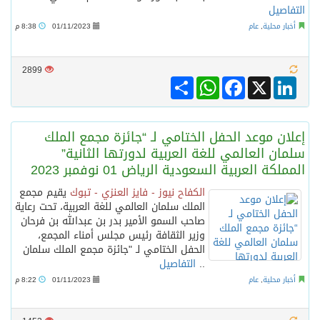
التفاصيل
أخبار محلية
,
عام
01/11/2023
8:38 م
2899
Share
WhatsApp
Facebook
LinkedIn
X
إعلان موعد الحفل الختامي لـ “جائزة مجمع الملك
سلمان العالمي للغة العربية لدورتها الثانية”
المملكة العربية السعودية الرياض 01 نوفمبر 2023
الكفاح نيوز - فايز العنزي - تبوك
يقيم مجمع
الملك سلمان العالمي للغة العربية، تحت رعاية
صاحب السمو الأمير بدر بن عبدالله بن فرحان
وزير الثقافة رئيس مجلس أمناء المجمع،
الحفل الختامي لـ "جائزة مجمع الملك سلمان
..
التفاصيل
أخبار محلية
,
عام
01/11/2023
8:22 م