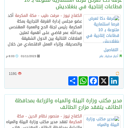
غرفة دكا تعرض فرصا استثمارية متنوعة بـ 10
قطاعات إنتاجية في بنغلاديش
الكفاح نيوز - مرفت طيب - مكة المكرمة
أكد
عضو مجلس إدارة الغرفة التجارية بمكة
المكرمة رئيس لجنة الحج والعمرة المهندس
عبدالله عمر قاضي على أهمية تمتين
العلاقات الثنائية بين الدول الشقيقة
والصديقة، وإثراء العمل الاقتصادي من خلال
..
التفاصيل
أخبار محلية
,
عام
01/11/2023
8:03 م
1191
Share
WhatsApp
Facebook
LinkedIn
X
مدير مكتب وزارة البيئة والمياه والزراعة بمحافظة
الطائف يتفقد مزارع الطائف
الكفاح نيوز - منصور نظام الدين - مكة
المكرمة
تفقد مدير مكتب وزارة البيئة والمياه
والزراعة بمحافظة الطائف المهندس هاني