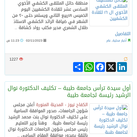
منطقة حائل الملتقى الكشفي الأخوي
السادس عشر للقادة الكشفيين اليوم
الخميس ١٨ربيع الثاني ويستمر حتى ٢٠ من
الشهر في ضيافة الرائد الكشفي الاستاذ
طلال الشمري مدير مكتب رواد كشافة ..
التفاصيل
أخبار محلية
,
عام
02/11/2023
11:23 ص
1227
Share
WhatsApp
Facebook
LinkedIn
X
أول سيدة ترأس جامعة طيبة – تكليف الدكتورة نوال
الرشيد رئيسة لجامعة طيبة
الكفاح نيوز - المدينة المنورة
أعلن مجلس
شؤون الجامعات، صدور الموافقة السامية
على تكليف الدكتورة نوال بنت محمد الرشيد
رئيسة لجامعة طيبة. وهنأ وزير التعليم
رئيس مجلس شؤون الجامعات الدكتورة نوال
بالثقة بصدور موافقة المقام السامي ..