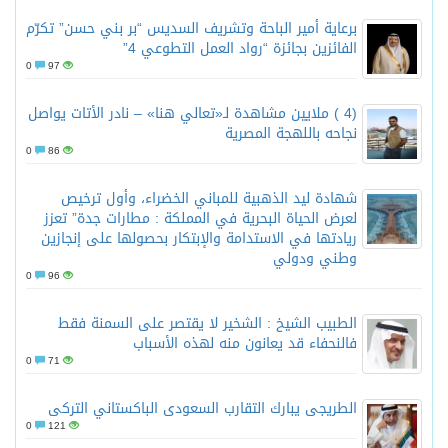
برعاية أمير الباحة وتشريف السديس “بر بني حسن” تكرّم
الفائزين بجائزة “رواد العمل التطوعي 4”
0
97
(4 ) ملايين مشاهدة لـ«تعالي هنا» – نادر الأتات يواصل
نجاحه باللهجة المصرية
0
86
شهادة ليد الذهبية للمباني الخضراء، وأول ترخيص
لعرض الحياة البحرية في المملكة : مطارات جدة” تعزز
ريادتها في الاستدامة والإبتكار بحصولها على إنجازين
وطني ودولي
0
96
الطبيب الشيخ : الشخير لا يقتصر على السمنة فقط
فالنحفاء قد يعانون منه لهذه الأسباب
0
71
الطريجى يبارك التقارب السعودى الباكستاني التركى
0
121