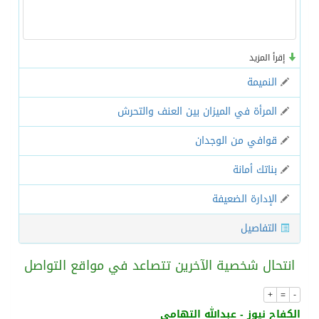
مفتى جمهورية مصر العربية الوعي الديني الصحيح يصوغ شخصيةً قياديةً متوازنةً تجمع بين العلم والأخلاق والعمل
إقرأ المزيد
من السعودية الى الاسكندرية تدشين مركز هدى صالح مؤمنة لتنمية المهارات الخيرى
النميمة
المرأة في الميزان بين العنف والتحرش
وزير الخارجية المصري يلتقي نظيره السعودي على هامش الاجتماع الوزاري حول القدس في عمّان
قوافي من الوجدان
ترقية الدكتور – ماهر الخريشا
بناتك أمانة
الإدارة الضعيفة
التفاصيل
انتحال شخصية الآخرين تتصاعد في مواقع التواصل
+
=
-
الكفاح نيوز - عبدالله التهامي