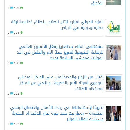
الأذواق
0
129
المزاد الدولي لمزارع إنتاج الصقور ينطلق غدًا بمشاركة
محلية ودولية في الرياض
0
124
مستشفى الملك عبدالعزيز يفعّل الأسبوع العالمي
للرضاعة الطبيعية لتعزيز صحة الأم والطفل في أحد
المولات وممشى السلامة بجدة
0
108
إقبال من الزوار والمصطافين على المركز الميداني
التوعوي لهيئة الأمر بالمعروف والنهي عن المنكر
بمحافظة الطائف
0
121
تكريمًا لإسهاماتها في ريادة الأعمال والاتصال الرقمي
الدكتورة – روعة بنت حمد ميرة تنال الدكتوراه الفخرية
وشهادة القائد المؤثر
0
127