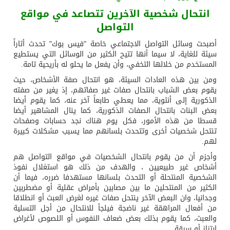
انتحال شخصية الآخرين تتصاعد في مواقع
التواصل
أصبحت وسائل التواصل الاجتماعي خاصة "فيس بوك" تحدث أثاراً
سيئة للغاية، لا سيما أنها تتيح الكثير من الوسائل التي يستطيع
المستخدم من خلالها التخفي، وأن يفعل ما يحلو له بأريحية تامة.
ومن بين هذه العادات السيئة، هو انتحال صفة الأشخاص، حيث
يقوم بعض الشباب بانتحال صفات غير صفاتهم، إذ يغير من صفته
الذكورية إلى أنثوية، مما يعطي طابعاً آخر عنه، كما يقوم أيضا
بعض البنات بانتحال الصفات الذكورية، كما ينال المشاهير أيضا
قسطا من هذه الأمور، فكل يوم هناك نجد حسابات وصفحات
تنتحل شخصيات أخرى وتتحدث بلسانهم مما يسبب مشكلات كبيرة
لهم.
وأجزم أن من يقوم بانتحال الشخصيات في مواقع التواصل هم
أشخاص غير طبيعيين ، والهدف من ذلك هو استغلال نفوذ
الشخصية المنتحلة أو التحدث بلسانها مستهدفا ضرره، فيما أن
الكثير من المنتحلين ما بين مصابين بأمراض عقلية أو مضطربين
وجدانيا، وان البعض الآخر ينتحل صفات غيره لغرض العبث أو انطلاقا
من أفعال المراهقة غير ناضجة فيلجأ للانتحال من أجل التسلية
والعبث، كما يقوم بذلك بعض ضعاف النفوس أو اللصوص لأغراض
إبتزاز أو سرقة.