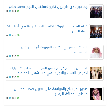
جماهير نادي طرابزون تخرج لاستقبال النجم محمد صلاح
0
164
“بيئة المدينة المنورة” تنظم برنامجًا تدريبيًا في أساسيات
تربية النحل
0
146
البشت السعودي.. هيبة الموروث أم بروتوكول
المناسبة؟
0
133
الاحتفال بافتتاح “جناح سمو الشيخة فاطمة بنت مبارك
لأمراض النساء والتوليد” في مستشفى المقاصد
0
158
صدور أمر سامٍ بالموافقة على تعيين أعضاء مجالس
مناطق المملكة الـ(13)
0
130