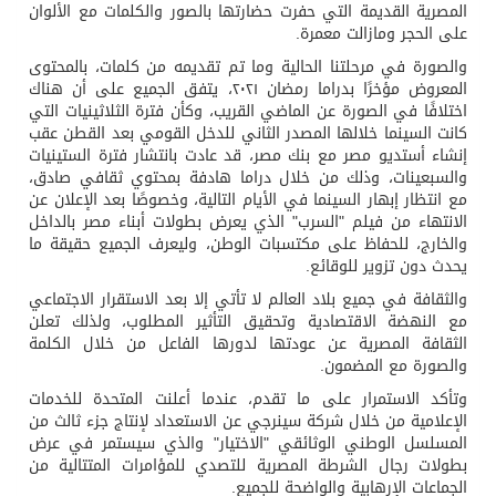
المصرية القديمة التي حفرت حضارتها بالصور والكلمات مع الألوان
على الحجر ومازالت معمرة.
والصورة في مرحلتنا الحالية وما تم تقديمه من كلمات، بالمحتوى
المعروض مؤخرًا بدراما رمضان ٢٠٢١، يتفق الجميع على أن هناك
اختلافًا في الصورة عن الماضي القريب، وكأن فترة الثلاثينيات التي
كانت السينما خلالها المصدر الثاني للدخل القومي بعد القطن عقب
إنشاء أستديو مصر مع بنك مصر، قد عادت بانتشار فترة الستينيات
والسبعينات، وذلك من خلال دراما هادفة بمحتوي ثقافي صادق،
مع انتظار إبهار السينما في الأيام التالية، وخصوصًا بعد الإعلان عن
الانتهاء من فيلم "السرب" الذي يعرض بطولات أبناء مصر بالداخل
والخارج، للحفاظ على مكتسبات الوطن، وليعرف الجميع حقيقة ما
يحدث دون تزوير للوقائع.
والثقافة في جميع بلاد العالم لا تأتي إلا بعد الاستقرار الاجتماعي
مع النهضة الاقتصادية وتحقيق التأثير المطلوب، ولذلك تعلن
الثقافة المصرية عن عودتها لدورها الفاعل من خلال الكلمة
والصورة مع المضمون.
وتأكد الاستمرار على ما تقدم، عندما أعلنت المتحدة للخدمات
الإعلامية من خلال شركة سينرجي عن الاستعداد لإنتاج جزء ثالث من
المسلسل الوطني الوثائقي "الاختيار" والذي سيستمر في عرض
بطولات رجال الشرطة المصرية للتصدي للمؤامرات المتتالية من
الجماعات الإرهابية والواضحة للجميع.