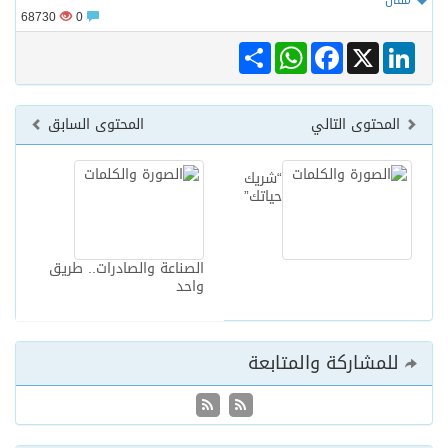
مقال
68730
0
Share
WhatsApp
Facebook
LinkedIn
X
المحتوى التالي
المحتوى السابق
“شريك
حياتك”
الصناعة والصادرات.. طريق
واحد
للمشاركة والمتابعة