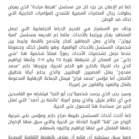
كما تم الإعلان عن جزء ثان من مسلسل "هجمة مرتدة" الذي يعرض
بطولات رجال المخابرات المصرية للتصدي للمؤامرات الخارجية التي
تحاك ضد الوطن.
وذلك مع الاستمرار في تقديم الدراما الاجتماعية التي تجعل
المشاهد يفكر ويرتبط بالأحداث، مثلما تم تقديمه بمسلسل "لعبة
نيوتن"، والذي جعل الجماهير تفكر وتندمج بالقصة وتربط بين
شخصيات المسلسل بالأحداث الواقعية، وهو بالفعل كذلك وخصوصًا
عندما نجعل لشخصيات الأحداث رموزًا فمثلاً شخصية هنا "مني
زكي" من الممكن أن نشبهها بثورة ٢٥ يناير ٢٠١١، وأبنها إبراهيم
الذي جاء للحياة بالخارج هو الحلم للحرية، وزوجها حازم "محمد
ممدوح" يمثل المصريين الوطنيين والذي يحلم أيضًا بتحقيق
الأفضل، أما مؤنس "محمد فراج" فيمثل الجماعة الإرهابية المدعومة
بالمال والنفوذ والقانون من إمريكا.
وسيد رجب الذي يجسد شخصية"بدر أبو النجا" فيتشابه مع الفاسدين
في أي نظام عتيق، والذي يمنع أمينة "عائشة بن أحمد" التي تمثل
الخير من مساعدة هنا للحصول على الحرية.
كما أكدت أحداث المسلسل طبيعة صراع حازم ومؤنس على شرعية
الزواج من "هنا" الثورة الباحثة عن الحرية والتي سرق منها الإخوان
حلمها المتمثل في ابنها إبراهيم وكتبوه باسمهم.
ومما سبق يستطيع أي متابع أن يعترف بالنهضة الثقافية المصرية