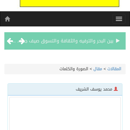
بين البحر والترفيه والثقافة والتسوق صيف جدة.. شواطئ رائعة وأنشطة متنوعة ووجهات تناسب كل الأذواق
جماهير نادي طرابزون تخرج لاستقبال النجم محمد صلاح
المقالات
>
مقال
>
الصورة والكلمات
الاحتفال بافتتاح “جناح سمو الشيخة فاطمة بنت مبارك لأمراض النساء والتوليد” في مستشفى المقاصد
محمد يوسف الشريف
المدرب الكويتي – ماهر يدرب نادي جدة
سمو امير الكويت يتسلم رسالة خطية من سمو الامير محمد بن سلمان
ترامب: مضيق هرمز سيُفتح “قريباً جداً”.. وإلا ستتعرض إيران لـ”ضربة قوية للغاية”