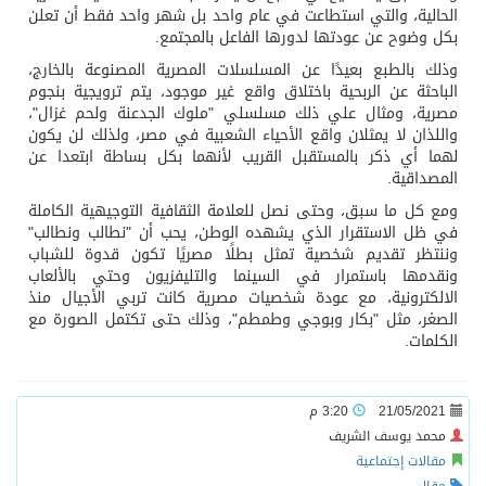
الحالية، والتي استطاعت في عام واحد بل شهر واحد فقط أن تعلن
بكل وضوح عن عودتها لدورها الفاعل بالمجتمع.
وذلك بالطبع بعيدًا عن المسلسلات المصرية المصنوعة بالخارج،
الباحثة عن الربحية باختلاق واقع غير موجود، يتم ترويجية بنجوم
مصرية، ومثال علي ذلك مسلسلي "ملوك الجدعنة ولحم غزال"،
واللذان لا يمثلان واقع الأحياء الشعبية في مصر، ولذلك لن يكون
لهما أي ذكر بالمستقبل القريب لأنهما بكل بساطة ابتعدا عن
المصداقية.
ومع كل ما سبق، وحتى نصل للعلامة الثقافية التوجيهية الكاملة
في ظل الاستقرار الذي يشهده الوطن، يحب أن "نطالب ونطالب"
وننتظر تقديم شخصية تمثل بطلًا مصريًا تكون قدوة للشباب
ونقدمها باستمرار في السينما والتليفزيون وحتي بالألعاب
الالكترونية، مع عودة شخصيات مصرية كانت تربي الأجيال منذ
الصغر، مثل "بكار وبوجي وطمطم"، وذلك حتى تكتمل الصورة مع
الكلمات.
21/05/2021
3:20 م
محمد يوسف الشريف
مقالات إجتماعية