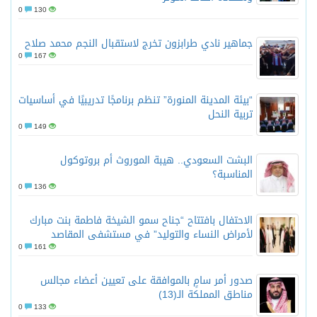
0
130
جماهير نادي طرابزون تخرج لاستقبال النجم محمد صلاح
0
167
“بيئة المدينة المنورة” تنظم برنامجًا تدريبيًا في أساسيات
تربية النحل
0
149
البشت السعودي.. هيبة الموروث أم بروتوكول
المناسبة؟
0
136
الاحتفال بافتتاح “جناح سمو الشيخة فاطمة بنت مبارك
لأمراض النساء والتوليد” في مستشفى المقاصد
0
161
صدور أمر سامٍ بالموافقة على تعيين أعضاء مجالس
مناطق المملكة الـ(13)
0
133