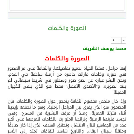
مفتى جمهورية مصر العربية الوعي الديني الصحيح يصوغ شخصيةً قياديةً متوازنةً تجمع بين العلم والأخلاق والعمل
الصورة والكلمات
من السعودية الى الاسكندرية تدشين مركز هدى صالح مؤمنة لتنمية المهارات الخيرى
+
=
-
محمد يوسف الشريف
وزير الخارجية المصري يلتقي نظيره السعودي على هامش الاجتماع الوزاري حول القدس في عمّان
الصورة والكلمات
إنها مراحل، هكذا الحياة بجميع تفاصيلها، والثقافة على مر العصور
ترقية الدكتور – ماهر الخريشا
هي صورة وكلمات مازالت حاضرة من أزمنة ساحقة في القدم،
ونحن البشر عبارة عن بضع صور وسطور في شريط سينمائي لم
ينته تصويره، و"الأصدق الأفضل" فقط هو الذي يبقى للأجيال
المقبلة.
وإذا كان ملخص مفهوم الثقافة يتمحور حول الصورة والكلمات، فإن
المضمون هو الذي يفرق بين المراحل الزمنية، وهو ما نصنعه بإيدينا
أثناء فترتنا العمرية، ومنذ أن عرفت البشرية فن المسرح، وهي
تجسد فترتها الزمنية وتراثها المتوارث بالكلمات لتعرضها على أكبر
عدد من الجماهير لتنال الانتشار، وتحقق الهدف الذي إذا كان صادقًا
ومتقنًا سينال البقاء، والتاريخ شاهد لثقافات تمتد إلى الأسر