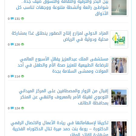
بين البحر والترفيه والثقافة والتسوق صيف جدة..
شواطئ رائعة وأنشطة متنوعة ووجهات تناسب كل
الأذواق
0
131
المزاد الدولي لمزارع إنتاج الصقور ينطلق غدًا بمشاركة
محلية ودولية في الرياض
0
126
مستشفى الملك عبدالعزيز يفعّل الأسبوع العالمي
للرضاعة الطبيعية لتعزيز صحة الأم والطفل في أحد
المولات وممشى السلامة بجدة
0
114
إقبال من الزوار والمصطافين على المركز الميداني
التوعوي لهيئة الأمر بالمعروف والنهي عن المنكر
بمحافظة الطائف
0
124
تكريمًا لإسهاماتها في ريادة الأعمال والاتصال الرقمي
الدكتورة – روعة بنت حمد ميرة تنال الدكتوراه الفخرية
وشهادة القائد المؤثر