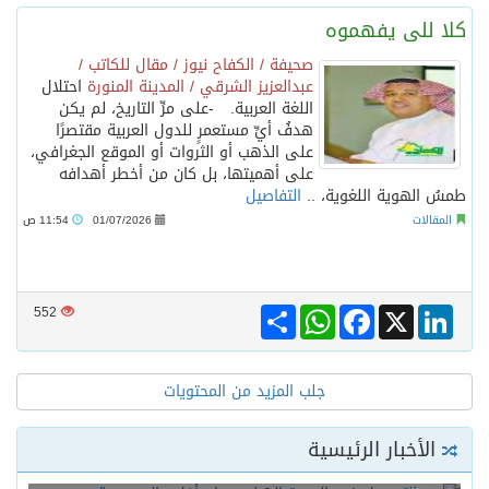
كلا للى يفهموه
صحيفة / الكفاح نيوز / مقال للكاتب /
عبدالعزيز الشرقي / المدينة المنورة
احتلال
اللغة العربية. -على مرِّ التاريخ، لم يكن
هدفُ أيِّ مستعمرٍ للدول العربية مقتصرًا
على الذهب أو الثروات أو الموقع الجغرافي،
على أهميتها، بل كان من أخطر أهدافه
طمسُ الهوية اللغوية، ..
التفاصيل
المقالات
01/07/2026
11:54 ص
Share
WhatsApp
Facebook
LinkedIn
X
552
جلب المزيد من المحتويات
الأخبار الرئيسية
بدء التسجيل في الدورة الـ8 لمهرجان أفلام السعودية