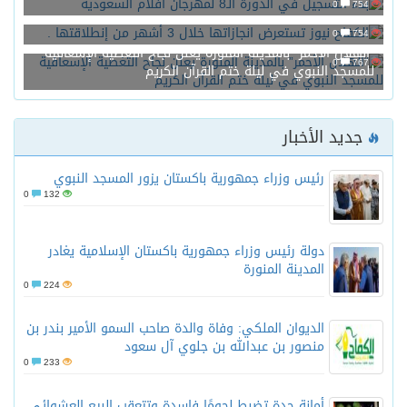
0
754
الكفاح نيوز تستعرض انجازاتها خلال 3 أشهر من إنطلاقتها .
0
754
“الهلال الأحمر” بالمدينة المنورة يعلن نجاح التغطية الإسعافية
0
767
للمسجد النبوي في ليلة ختم القرآن الكريم
جديد الأخبار
رئيس وزراء جمهورية باكستان يزور المسجد النبوي
0
132
دولة رئيس وزراء جمهورية باكستان الإسلامية يغادر
المدينة المنورة
0
224
الديوان الملكي: وفاة والدة صاحب السمو الأمير بندر بن
منصور بن عبدالله بن جلوي آل سعود
0
233
أمانة جدة تضبط لحومًا فاسدة وتتعقب البيع العشوائي