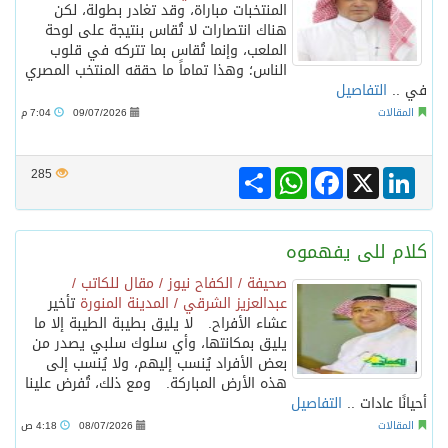
المنتخبات مباراة، وقد تغادر بطولة، لكن
هناك انتصارات لا تُقاس بنتيجة على لوحة
الرئيس عبد الفتاح السيسى يستقبل ملك البحرين
الملعب، وإنما تُقاس بما تتركه في قلوب
الناس؛ وهذا تماماً ما حققه المنتخب المصري
في ..
التفاصيل
تشغيل قطاري 809 / 810 علي خط( شربين / قلين ) بكامل بجمهورية مصر العربيةجداولها خلال يومي 6 – 7 أغسطس الجاري
المقالات
09/07/2026
7:04 م
مركز الملك سلمان للإغاثة يضع حجر الأساس لمشروع بناء وإعادة تأهيل 13 مدرسة في محافظتي لحج والضالع
Share
WhatsApp
Facebook
LinkedIn
X
285
الطريجى يبارك التقارب السعودى الباكستاني التركى
كلام للى يفهموه
صحيفة / الكفاح نيوز / مقال للكاتب /
عبدالعزيز الشرقي / المدينة المنورة
تأخير
عشاء الأفراح. لا يليق بطيبة الطيبة إلا ما
يليق بمكانتها، وأي سلوك سلبي يصدر من
بعض الأفراد يُنسب إليهم، ولا يُنسب إلى
هذه الأرض المباركة. ومع ذلك، تُفرض علينا
أحيانًا عادات ..
التفاصيل
المقالات
08/07/2026
4:18 ص