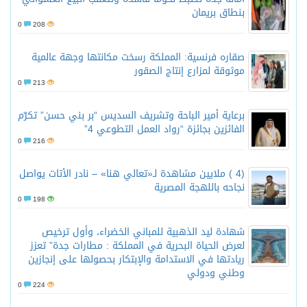
بنطاق بريمان
0
208
صقاره فرنسية: المملكة رسخت مكانتها وجهة عالمية
موثوقة لمزارع إنتاج الصقور
0
213
برعاية أمير الباحة وتشريف السديس “بر بني حسن” تكرّم
الفائزين بجائزة “رواد العمل التطوعي 4”
0
216
(4 ) ملايين مشاهدة لـ«تعالي هنا» – نادر الأتات يواصل
نجاحه باللهجة المصرية
0
198
شهادة ليد الذهبية للمباني الخضراء، وأول ترخيص
لعرض الحياة البحرية في المملكة : مطارات جدة” تعزز
ريادتها في الاستدامة والإبتكار بحصولها على إنجازين
وطني ودولي
0
224