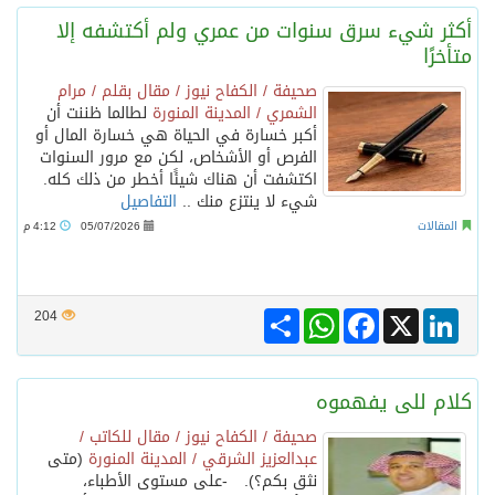
أكثر شيء سرق سنوات من عمري ولم أكتشفه إلا
متأخرًا
صحيفة / الكفاح نيوز / مقال بقلم / مرام
الشمري / المدينة المنورة
لطالما ظننت أن
أكبر خسارة في الحياة هي خسارة المال أو
الفرص أو الأشخاص، لكن مع مرور السنوات
اكتشفت أن هناك شيئًا أخطر من ذلك كله.
شيء لا ينتزع منك ..
التفاصيل
المقالات
05/07/2026
4:12 م
Share
WhatsApp
Facebook
LinkedIn
X
204
كلام للى يفهموه
صحيفة / الكفاح نيوز / مقال للكاتب /
عبدالعزيز الشرقي / المدينة المنورة
(متى
نثق بكم؟). -على مستوى الأطباء،