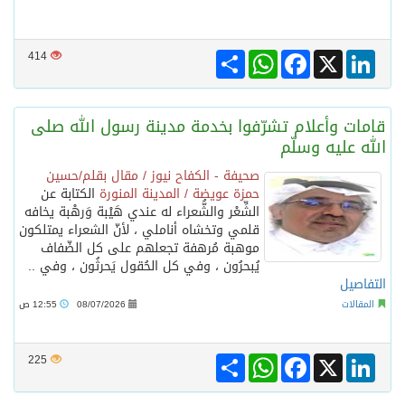
Share
WhatsApp
Facebook
LinkedIn
X
414
قامات وأعلام تشرّفوا بخدمة مدينة رسول الله صلى
الله عليه وسلّم
صحيفة - الكفاح نيوز / مقال بقلم/حسين
حمزة عويضة / المدينة المنورة
الكتابة عن
الشِّعْر والشُّعراء له عندي هَيْبة وَرهْبة يخافه
قلمي وتخشاه أناملي ، لأنّ الشعراء يمتلكون
موهبة مُرهفة تجعلهم على كل الضّفاف
يُبحرُون ، وفي كل الحُقول يَحرثُون ، وفي ..
التفاصيل
المقالات
08/07/2026
12:55 ص
Share
WhatsApp
Facebook
LinkedIn
X
225