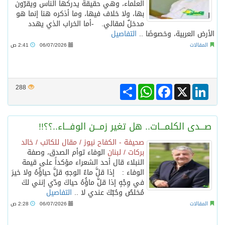
العلماء، وهي حقيقة يدركها الناس ويقرّون
بها، ولا خلاف فيها، وما أذكره هنا إنما هو
مدخلٌ لمقالي. -أما الخراب الذي يهدد
الأرض العربية، وخصوصًا ..
التفاصيل
المقالات
06/07/2026
2:41 ص
Share
WhatsApp
Facebook
LinkedIn
X
288
صـــدى الكلمـــات.. هل تغير زمـــن الوفـــاء..؟؟!!
صحيفة - الكفاح نيوز / مقال للكاتب / خالد
بركات / لبنان
الوفاء توأم الصدق، وصفة
النبلاء قال أحد الشعراء مؤكداً على قيمة
الوفاء : إذا قلَّ ماءُ الوجهِ قلَّ حياؤُهُ ولا خيرَ
في وِجْهٍ إذا قلَّ ماؤُهُ حياكَ ودّي إنني لكَ
مُخلصٌ وحُبّكَ عندي لا ..
التفاصيل
المقالات
06/07/2026
2:28 ص