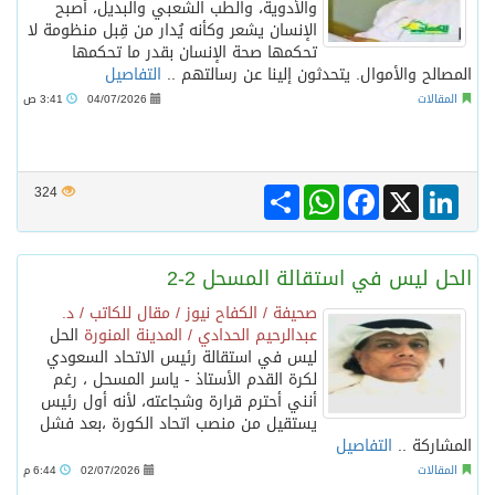
والأدوية، والطب الشعبي والبديل، أصبح
الإنسان يشعر وكأنه يُدار من قِبل منظومة لا
تحكمها صحة الإنسان بقدر ما تحكمها
المصالح والأموال. يتحدثون إلينا عن رسالتهم ..
التفاصيل
المقالات
04/07/2026
3:41 ص
Share
WhatsApp
Facebook
LinkedIn
X
324
الحل ليس في استقالة المسحل 2-2
صحيفة / الكفاح نيوز / مقال للكاتب / د.
عبدالرحيم الحدادي / المدينة المنورة
الحل
ليس في استقالة رئيس الاتحاد السعودي
لكرة القدم الأستاذ - ياسر المسحل ، رغم
أنني أحترم قرارة وشجاعته، لأنه أول رئيس
يستقيل من منصب اتحاد الكورة ،بعد فشل
المشاركة ..
التفاصيل
المقالات
02/07/2026
6:44 م