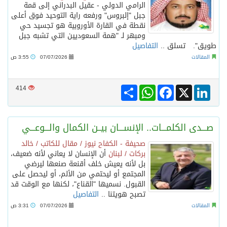
الرامي الدولي - عقيل البدراني إلى قمة
جبل "إلبروس" ورفعه راية التوحيد فوق أعلى
نقطة في القارة الأوروبية هو تجسيد حي
ومبهر لـ "همة السعوديين التي تشبه جبل
طويق". تسلق ..
التفاصيل
المقالات
07/07/2026
3:55 ص
Share
WhatsApp
Facebook
LinkedIn
X
414
صـــدى الكلمـــات.. الإنســـان بيــن الكمال والـــوعـــي
صحيفة - الكفاح نيوز / مقال للكاتب / خالد
بركات / لبنان
أن الإنسان لا يعاني لأنه ضعيف،
بل لأنه يعيش خلف أقنعة صنعها ليرضي
المجتمع أو ليحتمي من الألم، أو ليحصل على
القبول. نسميها "القناع"، لكنها مع الوقت قد
تصبح هويتنا ..
التفاصيل
المقالات
07/07/2026
3:31 ص