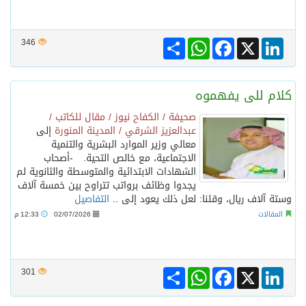
Share
WhatsApp
Facebook
LinkedIn
X
346
كلام للى يفهموه
صحيفة / الكفاح نيوز / مقال للكاتب /
عبدالعزيز الشرقي / المدينة المنورة
إلى
معالي وزير الموارد البشرية والتنمية
الاجتماعية، مع خالص التحية. -أصحاب
الشهادات الابتدائية والمتوسطة والثانوية لم
يجدوا وظائف برواتب تتراوح بين خمسة آلاف
وستة آلاف ريال، وقلنا: لعل ذلك يعود إلى ..
التفاصيل
المقالات
02/07/2026
12:33 م
Share
WhatsApp
Facebook
LinkedIn
X
301