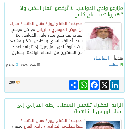
مزارعو وادي الدواسر.. لا تُرخصوا ثمار النخيل ولا
تُهدروا تعب عامٍ كامل
صحيفة / الكفاح نيوز / مقال للكاتب / مبارك
بن عوض الدوسري / الرياض
مع كل موسمٍ
يقترب فيه نضج تمور وادي الدواسر، ولا
سيما أصناف السري والخلاص، يتكرر مشهد
بات مألوفاً لدى المزارعين؛ إذ تتوافد أعداد
من المشترين من العمالة الوافدة، يحملون
هدفاً ..
التفاصيل
المقالات
07/07/2026
1:42 م
Share
WhatsApp
Facebook
LinkedIn
X
280
الراية الخضراء تلامس السماء.. رحلة البدراني إلى
قمة البروس الشاهقة
صحيفة / الكفاح نيوز / مقال للكاتب /
عبدالمطلوب البدراني / وادي الفرع
وصول