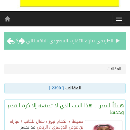
مشوار العمر يبدا من لبنان
الأحد المقبل.. “دورينا غير” يجمع نجوم الكرة السعودية وتقنيات التحليل المتقدم
المقالات
الكويت تدين وتستنكر اعتداءات ميليشيا الحوثي على منطقة نجران: انتهاك صارخ لسيادة السعودية وسلامة أراضيها
المقالات
[ 2390 ]
بيان مشترك لقمة مكة المكرمة للدفاع المشترك بين المملكة العربية السعودية والجمهورية التركية وجمهورية باكستان الإسلامية
هنيئاً لمصر… هذا الحب الذي لا تصنعه إلا كرة القدم
الفيفا – يعتذر عن آلية إدارة مقترح الحقوق التجارية لكأس العالم ويؤكد مراجعة الإجراءات
وحدها
صحيفة / الكفاح نيوز / مقال للكاتب / مبارك
بن عوض الدوسري / الرياض
قد تخسر
بدعم مغربي: مدرسة صيفية في القدس تمزج الحرف التقليدية بالذكاء الاصطناعي