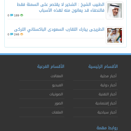
الطبيب الشيخ : الشخير لا يقتصر على السمنة فقط
فالنحفاء قد يعانون منه لهذه الأسباب
0
189
الطريجى يبارك التقارب السعودى الباكستاني التركى
0
246
الأقسام الرئيسية
الأقسام الفرعية
أخبار محلية
المقالات
أخبار دولية
الفيديو
أخبار التقنية
الصوتيات
أخبار إقتصادية
الصور
أخبار سياحية
الملفات
روابط مهمة