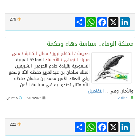
Share
WhatsApp
Facebook
LinkedIn
X
279
مملكة الوفاء.. سياسة دهاء وحكمة
صحيفة / الكفاح نيوز / مقال للكاتبة / منى
مبارك الثويني / الأحساء
المملكة العربية
السعودية بقيادة خادم الحرمين الشريفين
الملك سلمان بن عبدالعزيز حفظه الله وسمو
ولي العهد الأمير محمد بن سلمان حفظه
الله مثال يُحتذى به في سياسة الأمن
والأمان وفي ..
التفاصيل
المقالات
06/07/2026
2:15 ص
Share
WhatsApp
Facebook
LinkedIn
X
222