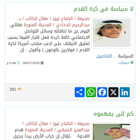
لا سياسة في كرة القدم
صحيفة / الكفاح نيوز / مقال للكاتب / د.
عبدالرحيم الحدادي / المدينة المنورة
مقالي
اليوم عن ما تناقلته وسائل التواصل
الاجتماعي كافة كردة فعل لقرار الفيفا بسبب
تعليق الايقاف على لاعب منتخب أمريكا لكرة
القدم ( فولارين بالوغون ) وأقول - إن
السياسة ..
التفاصيل
المقالات
06/07/2026
5:48 م
Share
WhatsApp
Facebook
LinkedIn
X
281
كم للى يفهموه
صحيفة / الكفاح نيوز / مقال للكاتب /
عبدالعزيز الشرقي / المدينة المنورة
هدم
القدوة. -يُقال إن خراب الأرض يبدأ برحيل