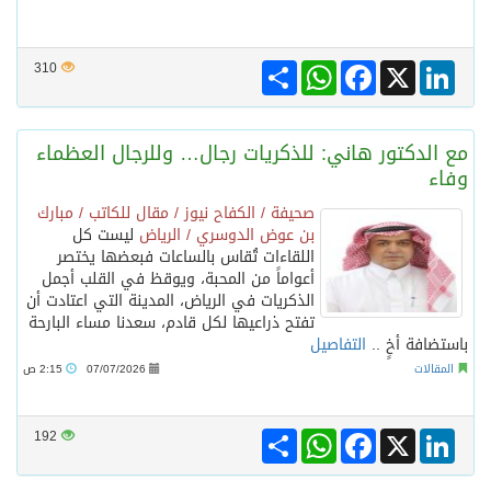
Share
WhatsApp
Facebook
LinkedIn
X
310
مع الدكتور هاني: للذكريات رجال… وللرجال العظماء
وفاء
صحيفة / الكفاح نيوز / مقال للكاتب / مبارك
بن عوض الدوسري / الرياض
ليست كل
اللقاءات تُقاس بالساعات فبعضها يختصر
أعواماً من المحبة، ويوقظ في القلب أجمل
الذكريات في الرياض، المدينة التي اعتادت أن
تفتح ذراعيها لكل قادم، سعدنا مساء البارحة
باستضافة أخٍ ..
التفاصيل
المقالات
07/07/2026
2:15 ص
Share
WhatsApp
Facebook
LinkedIn
X
192